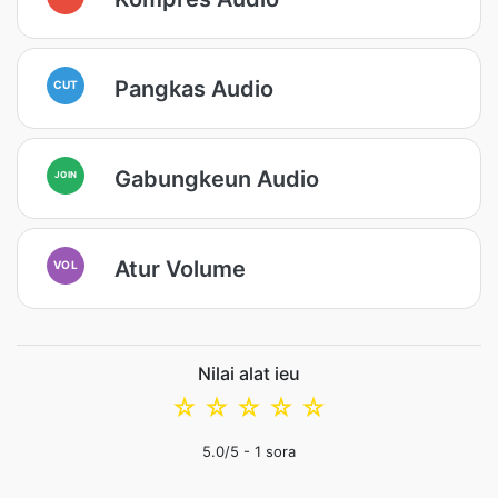
Pangkas Audio
CUT
Gabungkeun Audio
JOIN
Atur Volume
VOL
Nilai alat ieu
☆
☆
☆
☆
☆
5.0
/5 -
1
sora