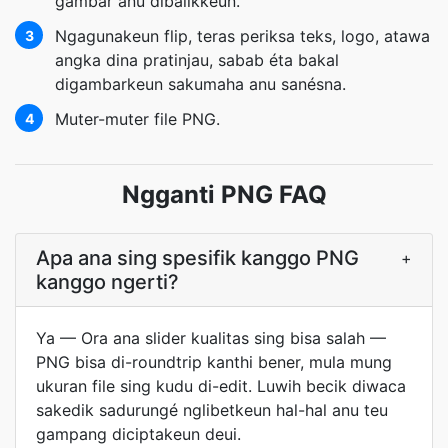
gambar anu dibalikkeun.
Ngagunakeun flip, teras periksa teks, logo, atawa
3
angka dina pratinjau, sabab éta bakal
digambarkeun sakumaha anu sanésna.
Muter-muter file PNG.
4
Ngganti PNG FAQ
Apa ana sing spesifik kanggo PNG
+
kanggo ngerti?
Ya — Ora ana slider kualitas sing bisa salah —
PNG bisa di-roundtrip kanthi bener, mula mung
ukuran file sing kudu di-edit. Luwih becik diwaca
sakedik sadurungé nglibetkeun hal-hal anu teu
gampang diciptakeun deui.