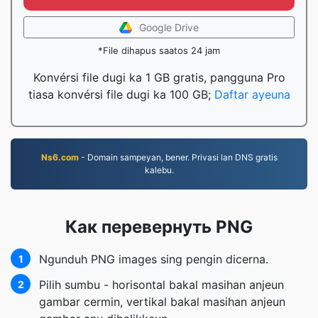
Google Drive
*File dihapus saatos 24 jam
Konvérsi file dugi ka 1 GB gratis, pangguna Pro
tiasa konvérsi file dugi ka 100 GB;
Daftar ayeuna
Ns6.com
- Domain sampeyan, bener. Privasi lan DNS gratis
kalebu.
Как перевернуть PNG
Ngunduh PNG images sing pengin dicerna.
1
Pilih sumbu - horisontal bakal masihan anjeun
2
gambar cermin, vertikal bakal masihan anjeun