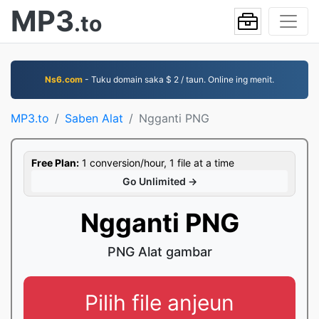
MP3
.to
Ns6.com
- Tuku domain saka $ 2 / taun. Online ing menit.
MP3.to
Saben Alat
Ngganti PNG
Free Plan:
1 conversion/hour, 1 file at a time
Go Unlimited →
Ngganti PNG
PNG Alat gambar
Pilih file anjeun