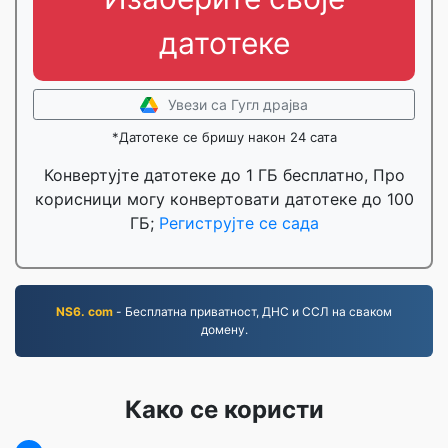
датотеке
Увези са Гугл драјва
*Датотеке се бришу након 24 сата
Конвертујте датотеке до 1 ГБ бесплатно, Про
корисници могу конвертовати датотеке до 100
ГБ;
Региструјте се сада
NS6. com
- Бесплатна приватност, ДНС и ССЛ на сваком
домену.
Како се користи