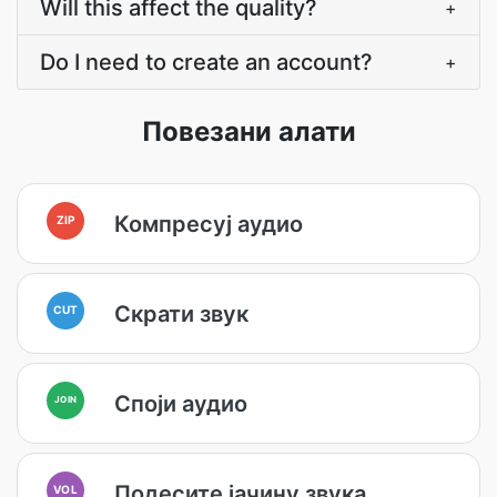
Will this affect the quality?
+
Do I need to create an account?
+
Повезани алати
Компресуј аудио
ZIP
Скрати звук
CUT
Споји аудио
JOIN
Подесите јачину звука
VOL