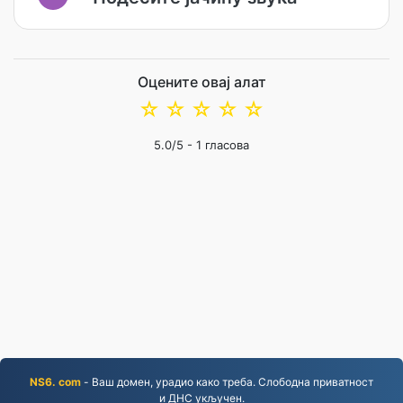
Оцените овај алат
☆
☆
☆
☆
☆
5.0
/5 -
1
гласова
NS6. com
- Ваш домен, урадио како треба. Слободна приватност
и ДНС укључен.