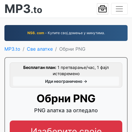
MP3
.to
NS6. com
- Купите свој домење у минутима.
MP3.to
Све алатке
Обрни PNG
Бесплатан план:
1 претварање/час, 1 фајл
истовремено
Иди неограничено →
Обрни PNG
PNG алатка за огледало
Изаберите своје