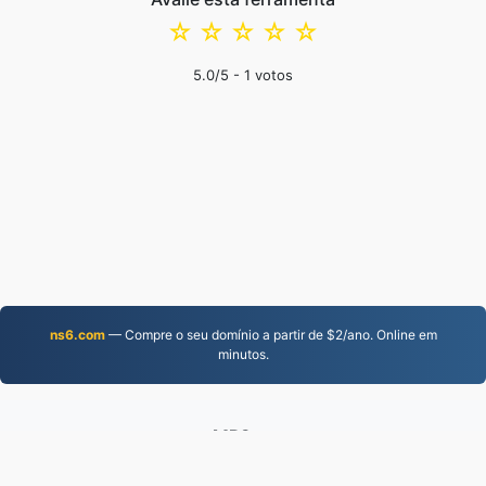
☆
☆
☆
☆
☆
5.0
/5 -
1
votos
ns6.com
— Compre o seu domínio a partir de $2/ano. Online em
minutos.
MP3.to
2,331,810 Arquivos convertidos desde 2019