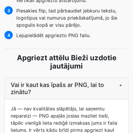
vertikāli apgrieztu atstarojumu.
Piesakies flip, tad pārbaudiet jebkuru tekstu,
3
logotipus vai numurus priekšskatījumā, jo šie
spogulis kopā ar visu pārējo.
Lejupielādēt apgriezto PNG failu.
4
Apgriezt attēlu Bieži uzdotie
jautājumi
Vai ir kaut kas īpašs ar PNG, lai to
+
zinātu?
Jā — nav kvalitātes slāpētājs, lai saņemtu
nepareizi — PNG apaļās joslas mazliet tieši,
tāpēc vienīgā lieta rediģē izmaksas jums ir faila
lielums. Ir vērts kādu brīdi pirms apgriezt kaut