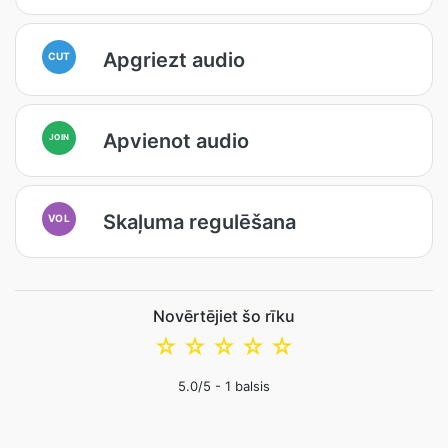
Apgriezt audio
CUT
Apvienot audio
JOIN
Skaļuma regulēšana
VOL
Novērtējiet šo rīku
☆
☆
☆
☆
☆
5.0
/5 -
1
balsis