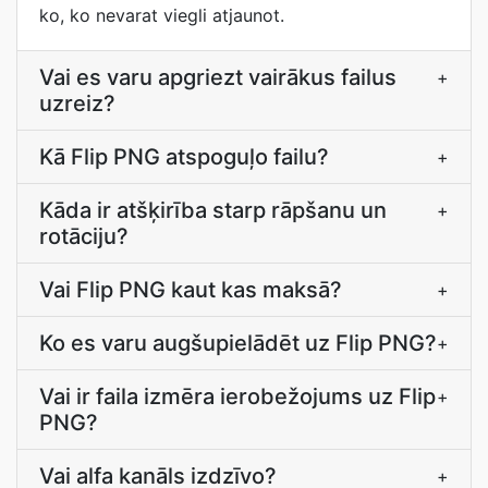
ko, ko nevarat viegli atjaunot.
Vai es varu apgriezt vairākus failus
+
uzreiz?
Kā Flip PNG atspoguļo failu?
+
Kāda ir atšķirība starp rāpšanu un
+
rotāciju?
Vai Flip PNG kaut kas maksā?
+
Ko es varu augšupielādēt uz Flip PNG?
+
Vai ir faila izmēra ierobežojums uz Flip
+
PNG?
Vai alfa kanāls izdzīvo?
+