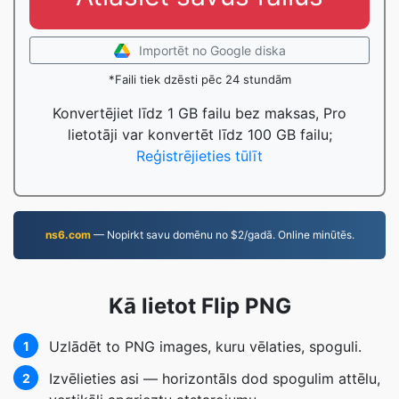
Importēt no Google diska
*Faili tiek dzēsti pēc 24 stundām
Konvertējiet līdz 1 GB failu bez maksas, Pro
lietotāji var konvertēt līdz 100 GB failu;
Reģistrējieties tūlīt
ns6.com
— Nopirkt savu domēnu no $2/gadā. Online minūtēs.
Kā lietot Flip PNG
Uzlādēt to PNG images, kuru vēlaties, spoguli.
1
Izvēlieties asi — horizontāls dod spogulim attēlu,
2