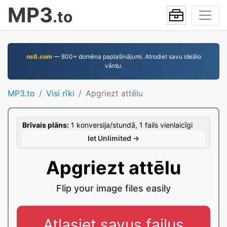
MP3
.to
ns6.com
— 800+ domēna paplašinājumi. Atrodiet savu ideālo
vārdu.
MP3.to
Visi rīki
Apgriezt attēlu
Brīvais plāns:
1 konversija/stundā, 1 fails vienlaicīgi
Iet Unlimited →
Apgriezt attēlu
Flip your image files easily
Atlasiet savus failus