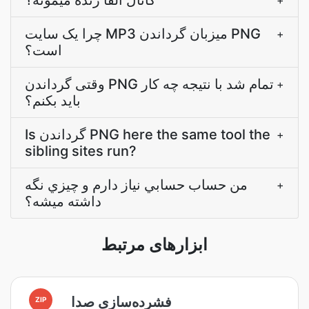
کانال آلفا زنده ميمونه؟
+
چرا یک سایت MP3 میزبان گرداندن PNG
+
است؟
وقتی گرداندن PNG تمام شد با نتیجه چه کار
+
باید بکنم؟
Is گرداندن PNG here the same tool the
+
sibling sites run?
من حساب حسابي نياز دارم و چيزي نگه
+
داشته ميشه؟
ابزارهای مرتبط
فشرده‌سازی صدا
ZIP