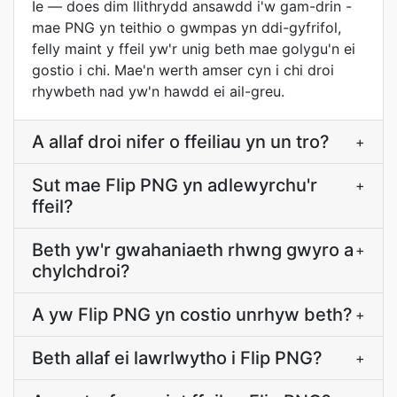
Ie — does dim llithrydd ansawdd i'w gam-drin -
mae PNG yn teithio o gwmpas yn ddi-gyfrifol,
felly maint y ffeil yw'r unig beth mae golygu'n ei
gostio i chi. Mae'n werth amser cyn i chi droi
rhywbeth nad yw'n hawdd ei ail-greu.
A allaf droi nifer o ffeiliau yn un tro?
+
Sut mae Flip PNG yn adlewyrchu'r
+
ffeil?
Beth yw'r gwahaniaeth rhwng gwyro a
+
chylchdroi?
A yw Flip PNG yn costio unrhyw beth?
+
Beth allaf ei lawrlwytho i Flip PNG?
+