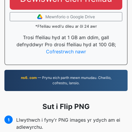
Mewnforio o Google Drive
*Ffeiliau wedi'u dileu ar ôl 24 awr
Trosi ffeiliau hyd at 1 GB am ddim, gall
defnyddwyr Pro drosi ffeiliau hyd at 100 GB;
Cofrestrwch nawr
ns6. com
— Prynu eich parth mewn munudau. Chwilio,
cofrestru, lansio.
Sut i Flip PNG
Llwythwch i fyny'r PNG images yr ydych am ei
1
adlewyrchu.