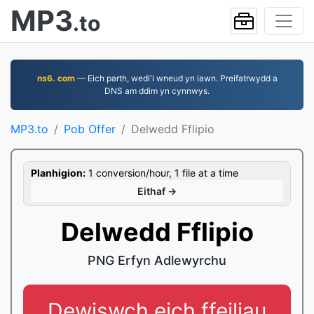
MP3
.to
ns6. com
— Eich parth, wedi'i wneud yn iawn. Preifatrwydd a
DNS am ddim yn cynnwys.
MP3.to
Pob Offer
Delwedd Fflipio
Planhigion:
1 conversion/hour, 1 file at a time
Eithaf →
Delwedd Fflipio
PNG Erfyn Adlewyrchu
Dewiswch eich ffeiliau