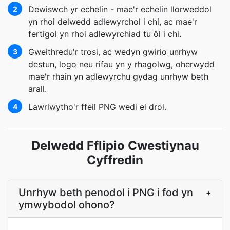
Dewiswch yr echelin - mae'r echelin llorweddol
2
yn rhoi delwedd adlewyrchol i chi, ac mae'r
fertigol yn rhoi adlewyrchiad tu ôl i chi.
Gweithredu'r trosi, ac wedyn gwirio unrhyw
3
destun, logo neu rifau yn y rhagolwg, oherwydd
mae'r rhain yn adlewyrchu gydag unrhyw beth
arall.
Lawrlwytho'r ffeil PNG wedi ei droi.
4
Delwedd Fflipio Cwestiynau
Cyffredin
Unrhyw beth penodol i PNG i fod yn
+
ymwybodol ohono?