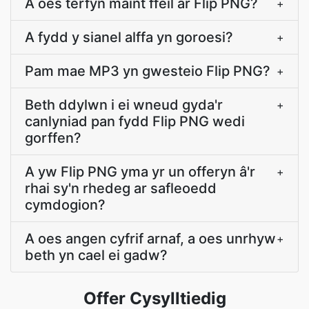
A oes terfyn maint ffeil ar Flip PNG?
+
A fydd y sianel alffa yn goroesi?
+
Pam mae MP3 yn gwesteio Flip PNG?
+
Beth ddylwn i ei wneud gyda'r
+
canlyniad pan fydd Flip PNG wedi
gorffen?
A yw Flip PNG yma yr un offeryn â'r
+
rhai sy'n rhedeg ar safleoedd
cymdogion?
A oes angen cyfrif arnaf, a oes unrhyw
+
beth yn cael ei gadw?
Offer Cysylltiedig