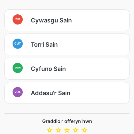
Cywasgu Sain
ZIP
Torri Sain
CUT
Cyfuno Sain
JOIN
Addasu'r Sain
VOL
Graddio'r offeryn hwn
☆
☆
☆
☆
☆