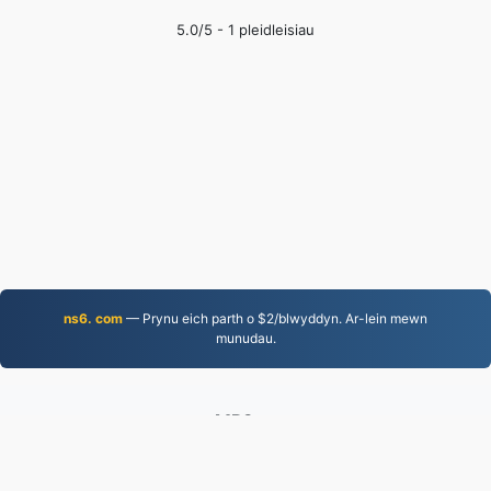
5.0
/5 -
1
pleidleisiau
ns6. com
— Prynu eich parth o $2/blwyddyn. Ar-lein mewn
munudau.
MP3.to
2,331,556 Ffeiliau wedi'u trosi ers 2019