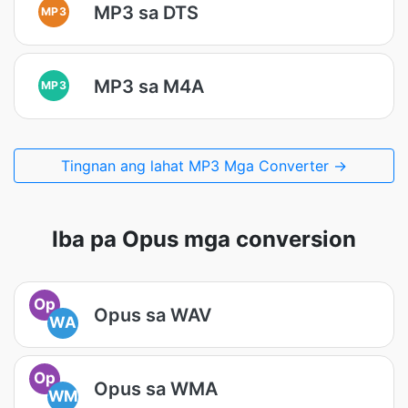
MP3 sa DTS
MP3
MP3 sa M4A
MP3
Tingnan ang lahat MP3 Mga Converter →
Iba pa Opus mga conversion
Op
Opus sa WAV
WA
Op
Opus sa WMA
WM