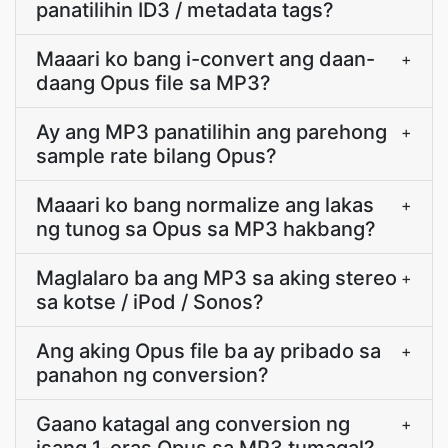
panatilihin ID3 / metadata tags?
Maaari ko bang i-convert ang daan-
+
daang Opus file sa MP3?
Ay ang MP3 panatilihin ang parehong
+
sample rate bilang Opus?
Maaari ko bang normalize ang lakas
+
ng tunog sa Opus sa MP3 hakbang?
Maglalaro ba ang MP3 sa aking stereo
+
sa kotse / iPod / Sonos?
Ang aking Opus file ba ay pribado sa
+
panahon ng conversion?
Gaano katagal ang conversion ng
+