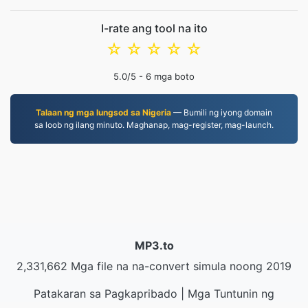
I-rate ang tool na ito
☆
☆
☆
☆
☆
5.0
/5 -
6
mga boto
Talaan ng mga lungsod sa Nigeria
— Bumili ng iyong domain
sa loob ng ilang minuto. Maghanap, mag-register, mag-launch.
MP3.to
2,331,662 Mga file na na-convert simula noong 2019
Patakaran sa Pagkapribado
|
Mga Tuntunin ng