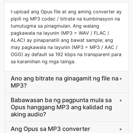
I-upload ang Opus file at ang aming converter ay
pipili ng MP3 codec / bitrate na kumbinasyon na
tumutugma sa pinagmulan. Ang walang
pagkawala na layunin (MP3 = WAV / FLAC /
ALAC) ay pinapanatili ang bawat sample; ang
may pagkawala na layunin (MP3 = MP3 / AAC /
OGG) ay default sa 192 kbps na transparent para
sa karamihan ng mga tainga.
Ano ang bitrate na ginagamit ng file na
+
MP3?
Babawasan ba ng pagpunta mula sa
+
Opus hanggang MP3 ang kalidad ng
aking audio?
Ang Opus sa MP3 converter
+