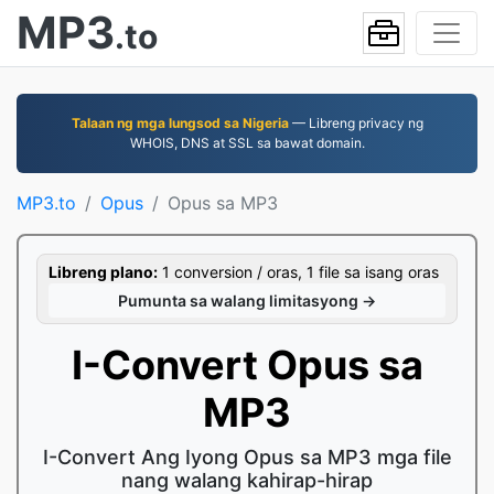
MP3
.to
Talaan ng mga lungsod sa Nigeria
— Libreng privacy ng
WHOIS, DNS at SSL sa bawat domain.
MP3.to
Opus
Opus sa MP3
Libreng plano:
1 conversion / oras, 1 file sa isang oras
Pumunta sa walang limitasyong →
I-Convert Opus sa
MP3
I-Convert Ang Iyong Opus sa MP3 mga file
nang walang kahirap-hirap