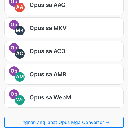
Op
Opus sa AAC
AA
Op
Opus sa MKV
MK
Op
Opus sa AC3
AC
Op
Opus sa AMR
AM
Op
Opus sa WebM
We
Tingnan ang lahat Opus Mga Converter →