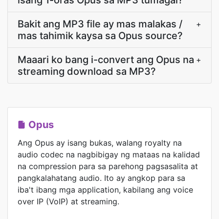
isang 1-oras Opus sa MP3 tumagal?
Bakit ang MP3 file ay mas malakas /
+
mas tahimik kaysa sa Opus source?
Maaari ko bang i-convert ang Opus na
+
streaming download sa MP3?
Opus
Ang Opus ay isang bukas, walang royalty na
audio codec na nagbibigay ng mataas na kalidad
na compression para sa parehong pagsasalita at
pangkalahatang audio. Ito ay angkop para sa
iba't ibang mga application, kabilang ang voice
over IP (VoIP) at streaming.