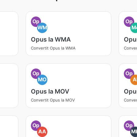
Op
Op
WM
M
Opus la WMA
Opu
Convertit Opus la WMA
Conver
Op
Op
MO
A
Opus la MOV
Opus
Convertit Opus la MOV
Conver
Op
Op
AA
M