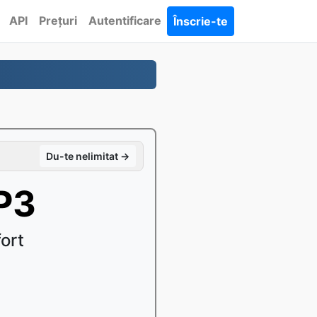
API
Prețuri
Autentificare
Înscrie-te
Du-te nelimitat →
P3
ort