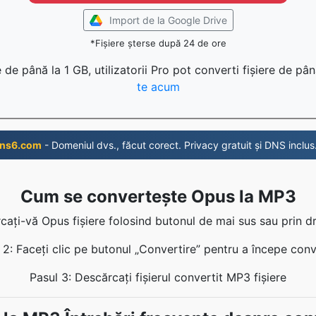
Import de la Google Drive
*Fișiere șterse după 24 de ore
 de până la 1 GB, utilizatorii Pro pot converti fișiere de pâ
te acum
ns6.com
- Domeniul dvs., făcut corect. Privacy gratuit și DNS inclus
Cum se convertește Opus la MP3
rcați-vă Opus fișiere folosind butonul de mai sus sau prin 
 2: Faceți clic pe butonul „Convertire” pentru a începe conv
Pasul 3: Descărcați fișierul convertit MP3 fișiere