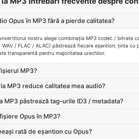
la MP3 Întrebări frecvente despre con
io Opus în MP3 fără a pierde calitatea?
 convertitorul nostru alege combinaţia MP3 codec / bitrate c
= WAV / FLAC / ALAC) păstrează fiecare eșantion; ţinta cu
te transparentă pentru majoritatea urechilor.
 fișierul MP3?
la MP3 reduce calitatea mea audio?
a MP3 păstrează tag-urile ID3 / metadata?
 fișiere Opus în MP3?
eași rată de eșantion cu Opus?