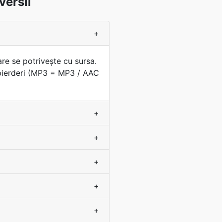
versii
+
are se potriveşte cu sursa.
 pierderi (MP3 = MP3 / AAC
+
+
+
+
+