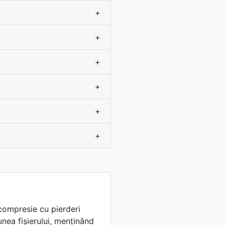
+
+
+
+
+
+
 compresie cu pierderi
nea fișierului, menținând