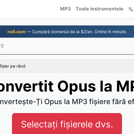
MP3
Toate instrumentele
ns6.com
— Cumpără domeniul de la $2/an. Online în minute.
P3
fișier pe rând
onvertit Opus la M
nvertește-Ți Opus la MP3 fișiere fără ef
Selectați fișierele dvs.