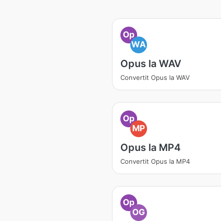
Op
WA
Opus la WAV
Convertit Opus la WAV
Op
MP
Opus la MP4
Convertit Opus la MP4
Op
OG