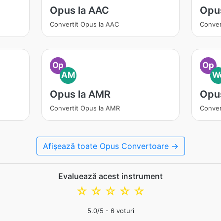
Opus la AAC
Opu
Convertit Opus la AAC
Conver
Op
Op
AM
W
Opus la AMR
Opu
Convertit Opus la AMR
Conver
Afișează toate Opus Convertoare →
Evaluează acest instrument
☆
☆
☆
☆
☆
5.0
/5 -
6
voturi