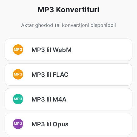
MP3 Konvertituri
Aktar għodod ta' konverżjoni disponibbli
MP3 lil WebM
MP3
MP3 lil FLAC
MP3
MP3 lil M4A
MP3
MP3 lil Opus
MP3