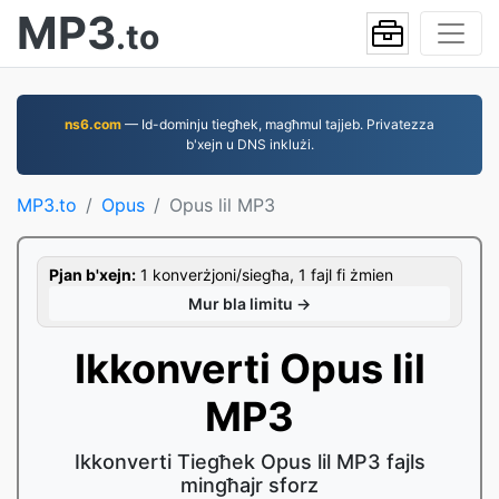
MP3
.to
ns6.com
— Id-dominju tiegħek, magħmul tajjeb. Privatezza
b'xejn u DNS inklużi.
MP3.to
Opus
Opus lil MP3
Pjan b'xejn:
1 konverżjoni/siegħa, 1 fajl fi żmien
Mur bla limitu →
Ikkonverti Opus lil
MP3
Ikkonverti Tiegħek Opus lil MP3 fajls
mingħajr sforz