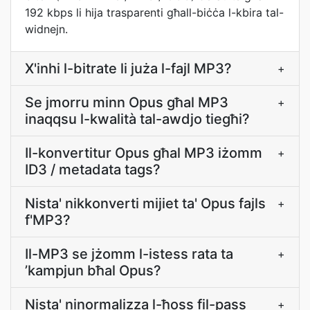
192 kbps li hija trasparenti għall-biċċa l-kbira tal-
widnejn.
X'inhi l-bitrate li juża l-fajl MP3?
+
Se jmorru minn Opus għal MP3
+
inaqqsu l-kwalità tal-awdjo tiegħi?
Il-konvertitur Opus għal MP3 iżomm
+
ID3 / metadata tags?
Nista' nikkonverti mijiet ta' Opus fajls
+
f'MP3?
Il-MP3 se jżomm l-istess rata ta
+
’kampjun bħal Opus?
Nista' ninormalizza l-ħoss fil-pass
+