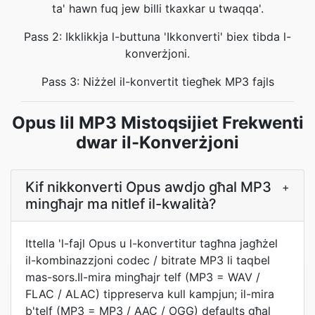
ta' hawn fuq jew billi tkaxkar u twaqqa'.
Pass 2: Ikklikkja l-buttuna 'Ikkonverti' biex tibda l-
konverżjoni.
Pass 3: Niżżel il-konvertit tiegħek MP3 fajls
Opus lil MP3 Mistoqsijiet Frekwenti
dwar il-Konverżjoni
Kif nikkonverti Opus awdjo għal MP3
+
mingħajr ma nitlef il-kwalità?
Ittella 'l-fajl Opus u l-konvertitur tagħna jagħżel
il-kombinazzjoni codec / bitrate MP3 li taqbel
mas-sors.Il-mira mingħajr telf (MP3 = WAV /
FLAC / ALAC) tippreserva kull kampjun; il-mira
b'telf (MP3 = MP3 / AAC / OGG) defaults għal