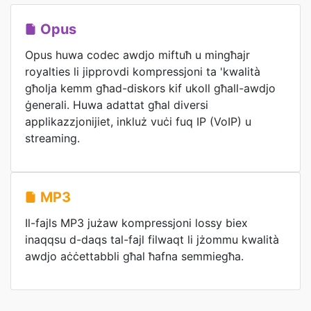
Opus
Opus huwa codec awdjo miftuħ u mingħajr
royalties li jipprovdi kompressjoni ta 'kwalità
għolja kemm għad-diskors kif ukoll għall-awdjo
ġenerali. Huwa adattat għal diversi
applikazzjonijiet, inkluż vuċi fuq IP (VoIP) u
streaming.
MP3
Il-fajls MP3 jużaw kompressjoni lossy biex
inaqqsu d-daqs tal-fajl filwaqt li jżommu kwalità
awdjo aċċettabbli għal ħafna semmiegħa.