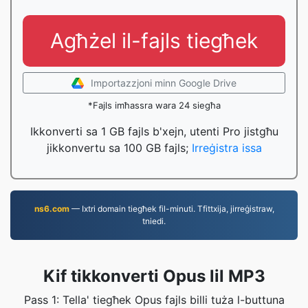
Agħżel il-fajls tiegħek
Importazzjoni minn Google Drive
*Fajls imħassra wara 24 siegħa
Ikkonverti sa 1 GB fajls b'xejn, utenti Pro jistgħu
jikkonvertu sa 100 GB fajls;
Irreġistra issa
ns6.com
— Ixtri domain tiegħek fil-minuti. Tfittxija, jirreġistraw,
tniedi.
Kif tikkonverti Opus lil MP3
Pass 1: Tella' tiegħek Opus fajls billi tuża l-buttuna