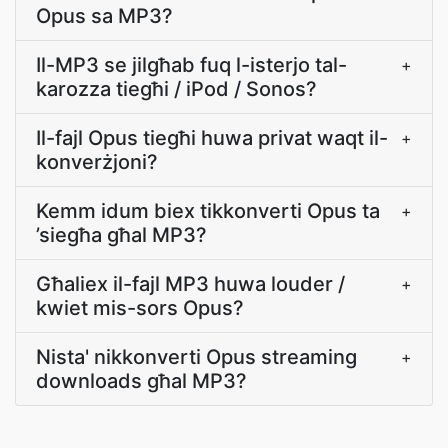
Opus sa MP3?
Il-MP3 se jilgħab fuq l-isterjo tal-
+
karozza tiegħi / iPod / Sonos?
Il-fajl Opus tiegħi huwa privat waqt il-
+
konverżjoni?
Kemm idum biex tikkonverti Opus ta
+
’siegħa għal MP3?
Għaliex il-fajl MP3 huwa louder /
+
kwiet mis-sors Opus?
Nista' nikkonverti Opus streaming
+
downloads għal MP3?