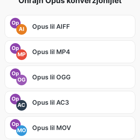
Oħrajn Opus konverżjonijiet
Op
Opus lil AIFF
AI
Op
Opus lil MP4
MP
Op
Opus lil OGG
OG
Op
Opus lil AC3
AC
Op
Opus lil MOV
MO