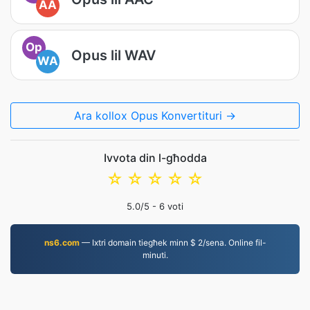
AA
Op
Opus lil WAV
WA
Ara kollox Opus Konvertituri →
Ivvota din l-għodda
☆
☆
☆
☆
☆
5.0
/5 -
6
voti
ns6.com
— Ixtri domain tiegħek minn $ 2/sena. Online fil-
minuti.