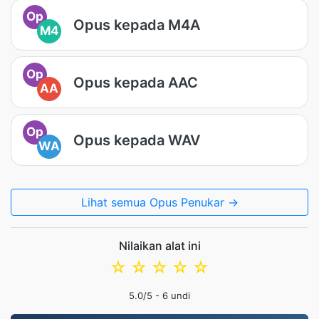
Op
Opus kepada M4A
M4
Op
Opus kepada AAC
AA
Op
Opus kepada WAV
WA
Lihat semua Opus Penukar →
Nilaikan alat ini
☆
☆
☆
☆
☆
5.0
/5 -
6
undi