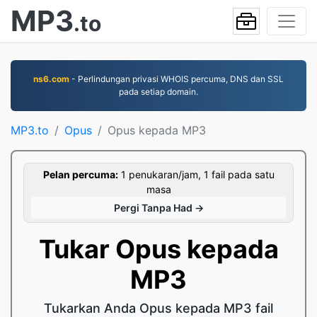
MP3
.to
ns6.com
- Perlindungan privasi WHOIS percuma, DNS dan SSL
pada setiap domain.
MP3.to
Opus
Opus kepada MP3
Pelan percuma:
1 penukaran/jam, 1 fail pada satu
masa
Pergi Tanpa Had →
Tukar Opus kepada
MP3
Tukarkan Anda Opus kepada MP3 fail