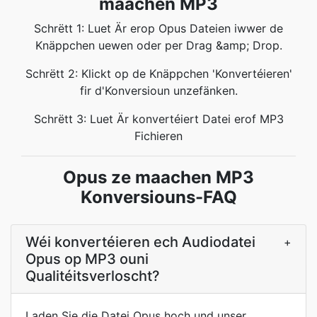
maachen MP3
Schrëtt 1: Luet Är erop Opus Dateien iwwer de
Knäppchen uewen oder per Drag &amp; Drop.
Schrëtt 2: Klickt op de Knäppchen 'Konvertéieren'
fir d'Konversioun unzefänken.
Schrëtt 3: Luet Är konvertéiert Datei erof MP3
Fichieren
Opus ze maachen MP3
Konversiouns-FAQ
Wéi konvertéieren ech Audiodatei
+
Opus op MP3 ouni
Qualitéitsverloscht?
Laden Sie die Datei Opus hoch und unser