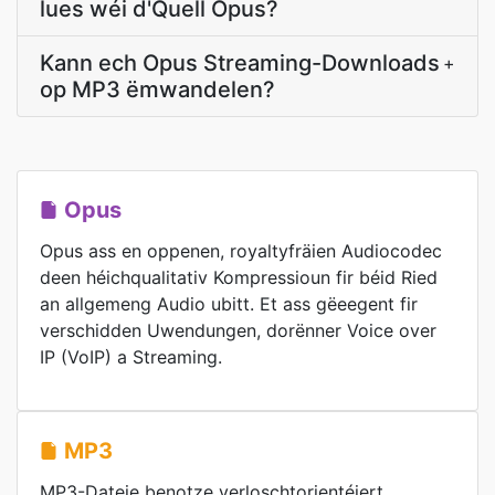
lues wéi d'Quell Opus?
Kann ech Opus Streaming-Downloads
+
op MP3 ëmwandelen?
Opus
Opus ass en oppenen, royaltyfräien Audiocodec
deen héichqualitativ Kompressioun fir béid Ried
an allgemeng Audio ubitt. Et ass gëeegent fir
verschidden Uwendungen, dorënner Voice over
IP (VoIP) a Streaming.
MP3
MP3-Dateie benotze verloschtorientéiert