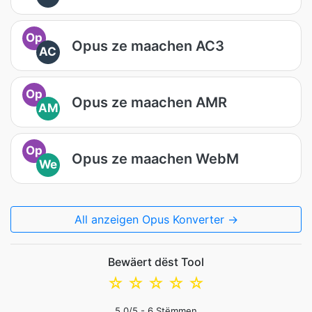
Op
Opus ze maachen AC3
AC
Op
Opus ze maachen AMR
AM
Op
Opus ze maachen WebM
We
All anzeigen Opus Konverter →
Bewäert dëst Tool
☆
☆
☆
☆
☆
5.0
/5 -
6
Stëmmen