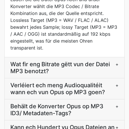
Konverter wählt die MP3 Codec / Bitrate
Kombination aus, die der Quelle entspricht.
Lossless Target (MP3 = WAV / FLAC / ALAC)
bewahrt jedes Sample; lossy Target (MP3 = MP3
/ AAC / OGG) ist standardmäßig auf 192 kbps
eingestellt, was für die meisten Ohren
transparent ist.
Wat fir eng Bitrate gëtt vun der Datei
+
MP3 benotzt?
Verléiert ech meng Audioqualitéit
+
wann ech vun Opus op MP3 goen?
Behält de Konverter Opus op MP3
+
ID3/ Metadaten-Tags?
Kann ech Hundert vu Opus Dateien an
+