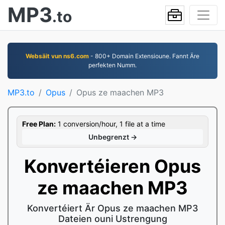
MP3
.to
Websäit vun ns6.com
- 800+ Domain Extensioune. Fannt Äre
perfekten Numm.
MP3.to
Opus
Opus ze maachen MP3
Free Plan:
1 conversion/hour, 1 file at a time
Unbegrenzt →
Konvertéieren Opus
ze maachen MP3
Konvertéiert Är Opus ze maachen MP3
Dateien ouni Ustrengung