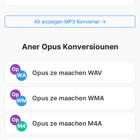
All anzeigen MP3 Konverter →
Aner Opus Konversiounen
Op
Opus ze maachen WAV
WA
Op
Opus ze maachen WMA
WM
Op
Opus ze maachen M4A
M4