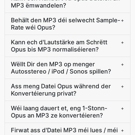
MP3 ëmwandelen?
Behält den MP3 déi selwecht Sample-
+
Rate wéi Opus?
Kann ech d'Lautstärke am Schrëtt
+
Opus bis MP3 normaliséieren?
Wëllt Dir den MP3 op menger
+
Autosstereo / iPod / Sonos spillen?
Ass meng Datei Opus während der
+
Konvertéierung privat?
Wéi laang dauert et, eng 1-Stonn-
+
Opus an MP3 ze konvertéieren?
Firwat ass d'Datei MP3 méi lues / méi
+