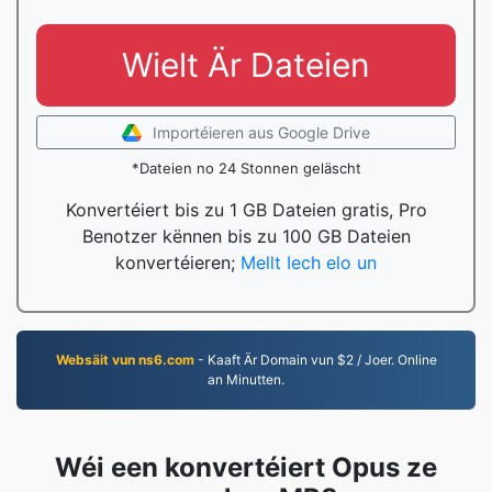
Wielt Är Dateien
Importéieren aus Google Drive
*Dateien no 24 Stonnen geläscht
Konvertéiert bis zu 1 GB Dateien gratis, Pro
Benotzer kënnen bis zu 100 GB Dateien
konvertéieren;
Mellt Iech elo un
Websäit vun ns6.com
- Kaaft Är Domain vun $2 / Joer. Online
an Minutten.
Wéi een konvertéiert Opus ze