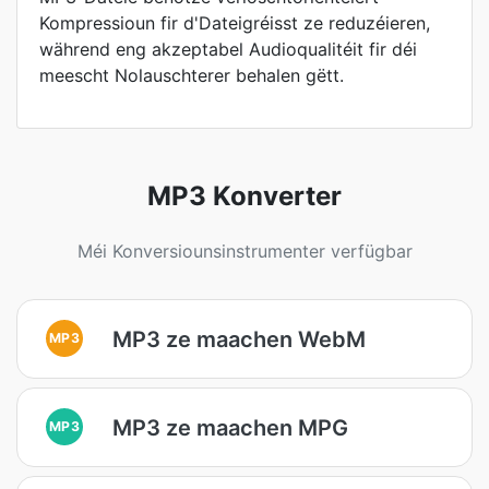
Kompressioun fir d'Dateigréisst ze reduzéieren,
während eng akzeptabel Audioqualitéit fir déi
meescht Nolauschterer behalen gëtt.
MP3 Konverter
Méi Konversiounsinstrumenter verfügbar
MP3 ze maachen WebM
MP3
MP3 ze maachen MPG
MP3