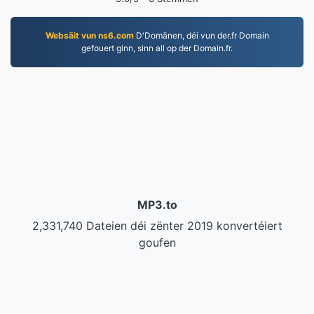
Websäit vun ns6.com
D'Domänen, déi vun der.fr Domain
gefouert ginn, sinn all op der Domain.fr.
MP3.to
2,331,740 Dateien déi zënter 2019 konvertéiert
goufen
Dateschutzbestimmungen
|
Benotzungsbedingunge
|
Iwwer eis
|
Kontaktéiert eis
|
API
|
Samples
|
Installéieren