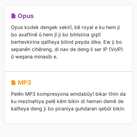
Opus
Opus kodek dengek vekirî, bê royal e ku hem ji
bo axaftinê û hem jî ji bo bihîstina giştî
berhevkirina qalîteya bilind peyda dike. Ew ji bo
sepanên cihêreng, di nav de deng li ser IP (VoIP)
û weşana minasib e.
MP3
Pelên MP3 kompresyona windabûyî bikar tînin da
ku mezinahiya pelê kêm bikin di heman demê de
kalîteya deng ji bo piraniya guhdaran qebûl bikin.