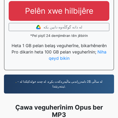
Pelên xwe hilbijêre
لە دانە گوگڵەوە دابین بکە
*Pel piştî 24 demjimêran tên jêbirin
Heta 1 GB pelan belaş veguherîne, bikarhênerên
Pro dikarin heta 100 GB pelan veguherînin;
Niha
qeyd bikin
.
- لە ساڵی $2 دامەزراندنی ماڵپەڕەکەت بکڕە. لە چەند خولەکێکدا لە
ئینتەرنێتدا.
Çawa veguherînim Opus ber
MP3