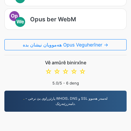
Op
Opus ber WebM
We
هەموویان نیشان بدە Opus Veguherîner →
Vê amûrê binirxîne
☆
☆
☆
☆
☆
5.0
/5 -
6
deng
.
- پارێزراوی بێ نرخی WHOIS، DNS و SSL لەسەر هەموو
دامەزرێنەرێک.