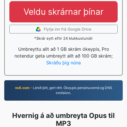
Veldu skrárnar þínar
Flytja inn frá Google Drive
*Skrár eytt eftir 24 klukkustundir
Umbreyttu allt að 1 GB skrám ókeypis, Pro
notendur geta umbreytt allt að 100 GB skrám;
Skráðu þig núna
ns6.com
- Lénið þitt, gert rétt. Ókeypis persónuvernd og DNS
innifalinn.
Hvernig á að umbreyta Opus til
MP3