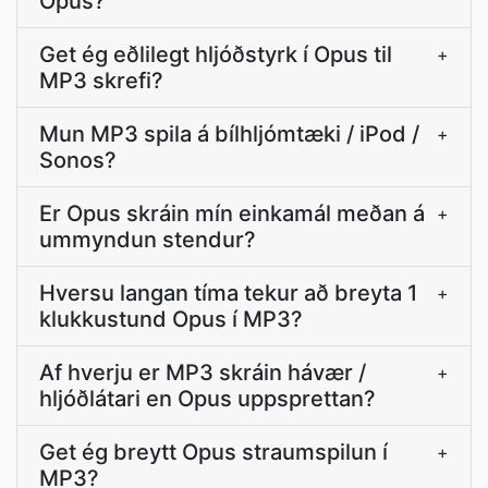
Opus?
Get ég eðlilegt hljóðstyrk í Opus til
+
MP3 skrefi?
Mun MP3 spila á bílhljómtæki / iPod /
+
Sonos?
Er Opus skráin mín einkamál meðan á
+
ummyndun stendur?
Hversu langan tíma tekur að breyta 1
+
klukkustund Opus í MP3?
Af hverju er MP3 skráin hávær /
+
hljóðlátari en Opus uppsprettan?
Get ég breytt Opus straumspilun í
+
MP3?