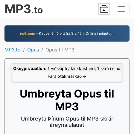
MP3
.to
ns6.com
- Kaupa lénið þitt frá $ 2 / ári. Online í mínútum.
MP3.to
Opus
Opus til MP3
Ókeypis áætlun:
1 viðskipti / klukkustund, 1 skrá í einu
Fara ótakmarkað →
Umbreyta Opus til
MP3
Umbreyta Þínum Opus til MP3 skrár
áreynslulaust