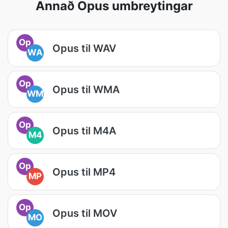
Annað Opus umbreytingar
Op
Opus til WAV
WA
Op
Opus til WMA
WM
Op
Opus til M4A
M4
Op
Opus til MP4
MP
Op
Opus til MOV
MO