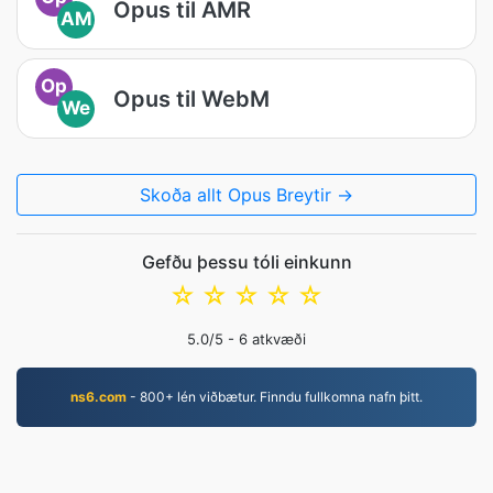
Opus til AMR
AM
Op
Opus til WebM
We
Skoða allt Opus Breytir →
Gefðu þessu tóli einkunn
☆
☆
☆
☆
☆
5.0
/5 -
6
atkvæði
ns6.com
- 800+ lén viðbætur. Finndu fullkomna nafn þitt.