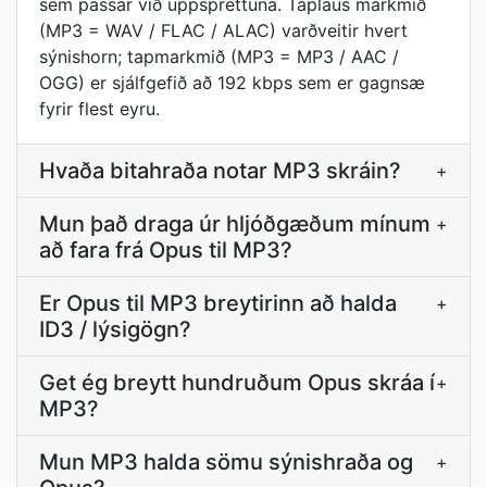
sem passar við uppsprettuna. Taplaus markmið
(MP3 = WAV / FLAC / ALAC) varðveitir hvert
sýnishorn; tapmarkmið (MP3 = MP3 / AAC /
OGG) er sjálfgefið að 192 kbps sem er gagnsæ
fyrir flest eyru.
Hvaða bitahraða notar MP3 skráin?
+
Mun það draga úr hljóðgæðum mínum
+
að fara frá Opus til MP3?
Er Opus til MP3 breytirinn að halda
+
ID3 / lýsigögn?
Get ég breytt hundruðum Opus skráa í
+
MP3?
Mun MP3 halda sömu sýnishraða og
+