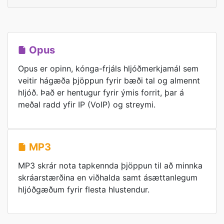
Opus
Opus er opinn, kónga-frjáls hljóðmerkjamál sem
veitir hágæða þjöppun fyrir bæði tal og almennt
hljóð. Það er hentugur fyrir ýmis forrit, þar á
meðal radd yfir IP (VoIP) og streymi.
MP3
MP3 skrár nota tapkennda þjöppun til að minnka
skráarstærðina en viðhalda samt ásættanlegum
hljóðgæðum fyrir flesta hlustendur.