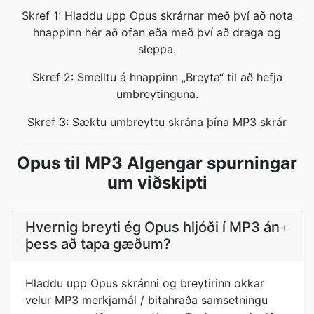
Skref 1: Hladdu upp Opus skrárnar með því að nota
hnappinn hér að ofan eða með því að draga og
sleppa.
Skref 2: Smelltu á hnappinn „Breyta“ til að hefja
umbreytinguna.
Skref 3: Sæktu umbreyttu skrána þína MP3 skrár
Opus til MP3 Algengar spurningar
um viðskipti
Hvernig breyti ég Opus hljóði í MP3 án
+
þess að tapa gæðum?
Hladdu upp Opus skránni og breytirinn okkar
velur MP3 merkjamál / bitahraða samsetningu