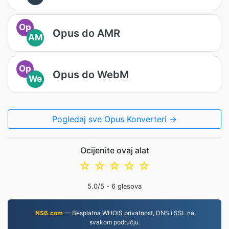
Op
Opus do AMR
AM
Op
Opus do WebM
We
Pogledaj sve Opus Konverteri →
Ocijenite ovaj alat
☆
☆
☆
☆
☆
5.0
/5 -
6
glasova
NS6.com
— Besplatna WHOIS privatnost, DNS i SSL na
svakom području.