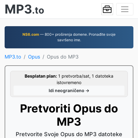
MP3
.to
NS6.com
— 800+ proširenja domene. Pronađite svoje
savršeno ime.
MP3.to
Opus
Opus do MP3
Besplatan plan:
1 pretvorba/sat, 1 datoteka
istovremeno
Idi neograničeno →
Pretvoriti Opus do
MP3
Pretvorite Svoje Opus do MP3 datoteke