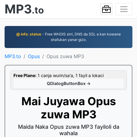
MP3
.to
@ info: status
- Free WHOIS sirri, DNS da SSL a kan kowane
shafukan yanar gizo.
MP3.to
Opus
Opus zuwa MP3
Free Plane:
1 canja wurin/sa'a, 1 fayil a lokaci
QDialogButtonBox →
Mai Juyawa Opus
zuwa MP3
Maida Naka Opus zuwa MP3 fayiloli da
wahala