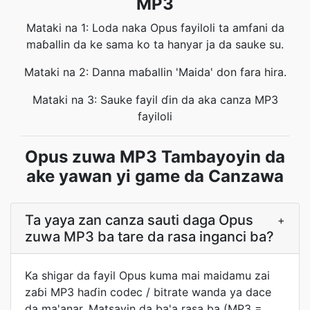
MP3
Mataki na 1: Loda naka Opus fayiloli ta amfani da
maɓallin da ke sama ko ta hanyar ja da sauke su.
Mataki na 2: Danna maɓallin 'Maida' don fara hira.
Mataki na 3: Sauke fayil ɗin da aka canza MP3
fayiloli
Opus zuwa MP3 Tambayoyin da
ake yawan yi game da Canzawa
Ta yaya zan canza sauti daga Opus
+
zuwa MP3 ba tare da rasa inganci ba?
Ka shigar da fayil Opus kuma mai maidamu zai
zaɓi MP3 haɗin codec / bitrate wanda ya dace
da ma'anar. Matsayin da ba'a rasa ba (MP3 =