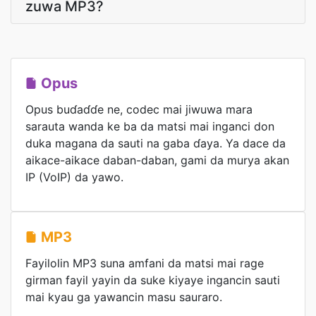
zuwa MP3?
Opus
Opus buɗaɗɗe ne, codec mai jiwuwa mara
sarauta wanda ke ba da matsi mai inganci don
duka magana da sauti na gaba ɗaya. Ya dace da
aikace-aikace daban-daban, gami da murya akan
IP (VoIP) da yawo.
MP3
Fayilolin MP3 suna amfani da matsi mai rage
girman fayil yayin da suke kiyaye ingancin sauti
mai kyau ga yawancin masu sauraro.