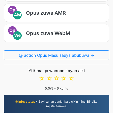
Op
Opus zuwa AMR
AM
Op
Opus zuwa WebM
We
@ action Opus Masu sauya abubuwa →
Yi ƙima ga wannan kayan aiki
☆
☆
☆
☆
☆
5.0
/5 -
6
kuri'u
@ info: status
- Sayi sunan yankinka a cikin minti. Bincika,
rajista, farawa.