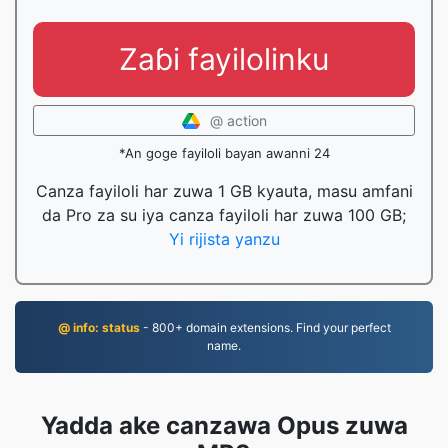
Zaɓi fayilolinku
@ action
*An goge fayiloli bayan awanni 24
Canza fayiloli har zuwa 1 GB kyauta, masu amfani
da Pro za su iya canza fayiloli har zuwa 100 GB;
Yi rijista yanzu
@ info: status
- 800+ domain extensions. Find your perfect
name.
Yadda ake canzawa Opus zuwa