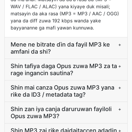
WAV / FLAC / ALAC) yana kiyaye duk misali;
matsayin da aka rasa (MP3 = MP3 / AAC / OGG)
yana da diff zuwa 192 kbps wanda yake
bayyananne ga mafi yawan kunnuwa.
Mene ne bitrate ɗin da fayil MP3 ke
+
amfani da shi?
Shin tafiya daga Opus zuwa MP3 za ta
+
rage ingancin sautina?
Shin mai canza Opus zuwa MP3 yana
+
riƙe da ID3 / metadata tag?
Shin zan iya canja ɗaruruwan fayiloli
+
Opus zuwa MP3?
Shin MP3 zai riƙe daidaitaccen adadin
+