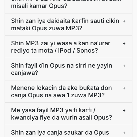
misali kamar Opus?
Shin zan iya daidaita ƙarfin sauti cikin
+
mataki Opus zuwa MP3?
Shin MP3 zai yi wasa a kan na'urar
+
rediyo ta mota / iPod / Sonos?
Shin fayil ɗin Opus na sirri ne yayin
+
canjawa?
Menene lokacin da ake buƙata don
+
canja Opus na awa 1 zuwa MP3?
Me yasa fayil MP3 ya fi ƙarfi /
+
kwanciya fiye da wurin asali Opus?
Shin zan iya canja saukar da Opus
+