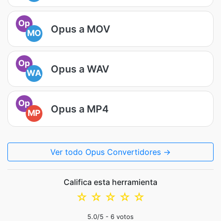
Op
Opus a MOV
MO
Op
Opus a WAV
WA
Op
Opus a MP4
MP
Ver todo Opus Convertidores →
Califica esta herramienta
☆
☆
☆
☆
☆
5.0
/5 -
6
votos