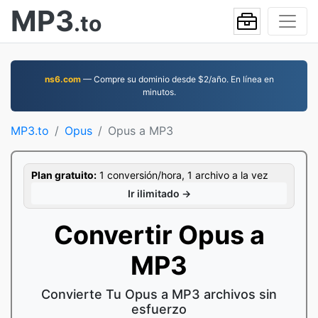
MP3
.to
ns6.com
— Compre su dominio desde $2/año. En línea en
minutos.
MP3.to
Opus
Opus a MP3
Plan gratuito:
1 conversión/hora, 1 archivo a la vez
Ir ilimitado →
Convertir Opus a
MP3
Convierte Tu Opus a MP3 archivos sin
esfuerzo