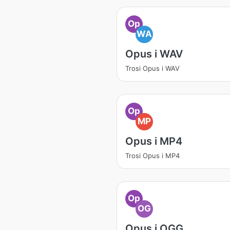
Op
WA
Opus i WAV
Trosi Opus i WAV
Op
MP
Opus i MP4
Trosi Opus i MP4
Op
OG
Opus i OGG