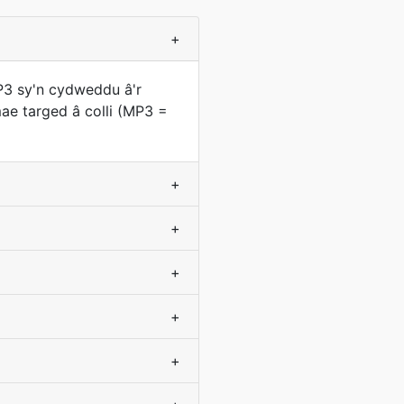
+
P3 sy'n cydweddu â'r
ae targed â colli (MP3 =
+
+
+
+
+