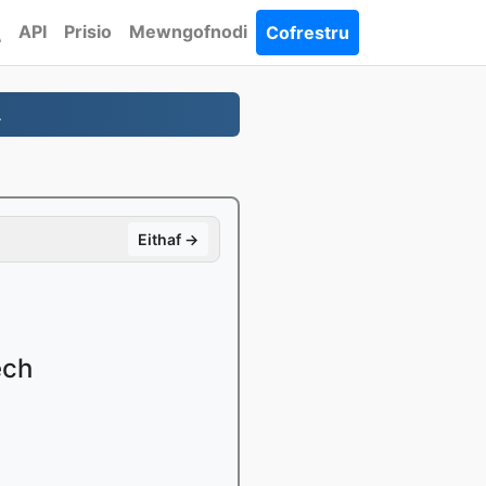
API
Prisio
Mewngofnodi
Cofrestru
.
Eithaf →
ech