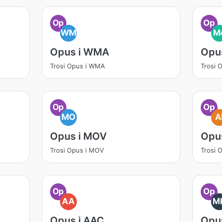
Op
Op
WM
M
Opus i WMA
Opu
Trosi Opus i WMA
Trosi 
Op
Op
MO
A
Opus i MOV
Opus
Trosi Opus i MOV
Trosi 
Op
Op
AA
M
Opus i AAC
Opu