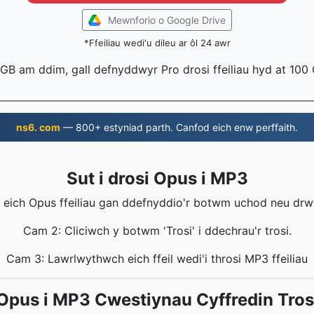
Mewnforio o Google Drive
*Ffeiliau wedi'u dileu ar ôl 24 awr
 1 GB am ddim, gall defnyddwyr Pro drosi ffeiliau hyd at 100
ns6. com
— 800+ estyniad parth. Canfod eich enw perffaith.
Sut i drosi Opus i MP3
eich Opus ffeiliau gan ddefnyddio'r botwm uchod neu drw
Cam 2: Cliciwch y botwm 'Trosi' i ddechrau'r trosi.
Cam 3: Lawrlwythwch eich ffeil wedi'i throsi MP3 ffeiliau
Opus i MP3 Cwestiynau Cyffredin Tros