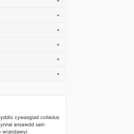
+
+
+
+
+
+
nyddio cywasgiad colledus
 gynnal ansawdd sain
 o wrandawyr.