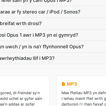
r lefel sain yn y cam Opus i MP3?
rae ar fy stereo car / iPod / Sonos?
 breifat wrth drosi?
osi Opus 1 awr i MP3 yn ei gymryd?
yn uwch / yn is na'r ffynhonnell Opus?
lawrlwythiadau llif i MP3?
MP3
ored, di-freindal sy'n
Mae ffeiliau MP3 yn def
wdd uchel ar gyfer sain
i leihau maint ffeil wrth
Mae'n addas ar gyfer
derbyniol i'r rhan fwyaf