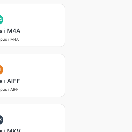
4
s i M4A
Opus i M4A
I
 i AIFF
Opus i AIFF
K
s i MKV