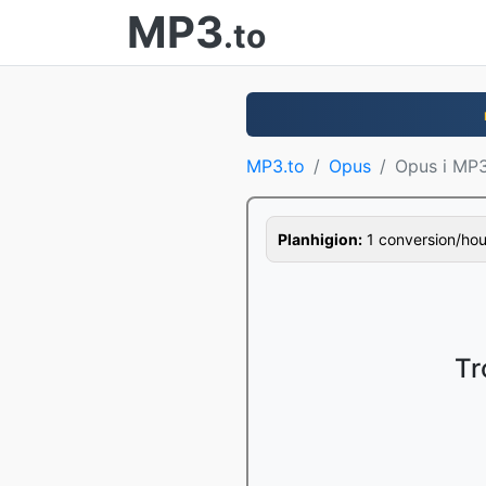
MP3
.to
MP3.to
Opus
Opus i MP
Planhigion:
1 conversion/hour,
Tr