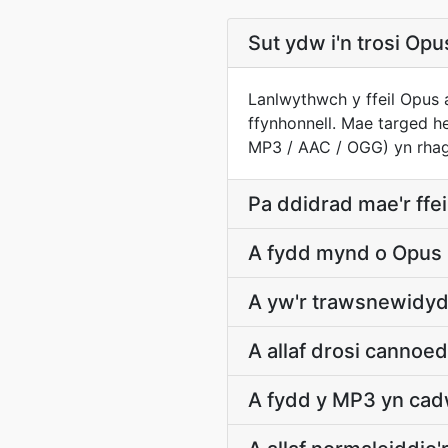
Sut ydw i'n trosi Op
Lanlwythwch y ffeil Opus
ffynhonnell. Mae targed 
MP3 / AAC / OGG) yn rhago
Pa ddidrad mae'r ffe
A fydd mynd o Opus i
A yw'r trawsnewidyd
A allaf drosi cannoed
A fydd y MP3 yn cad