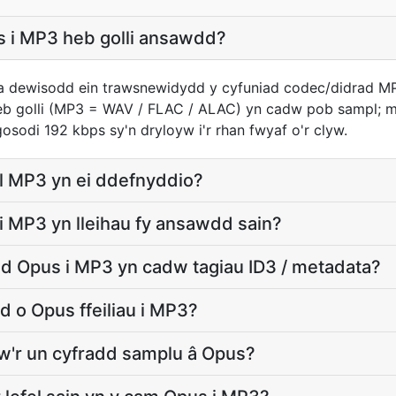
us i MP3 heb golli ansawdd?
 a dewisodd ein trawsnewidydd y cyfuniad codec/didrad M
heb golli (MP3 = WAV / FLAC / ALAC) yn cadw pob sampl; m
sodi 192 kbps sy'n dryloyw i'r rhan fwyaf o'r clyw.
il MP3 yn ei ddefnyddio?
 MP3 yn lleihau fy ansawdd sain?
d Opus i MP3 yn cadw tagiau ID3 / metadata?
d o Opus ffeiliau i MP3?
w'r un cyfradd samplu â Opus?