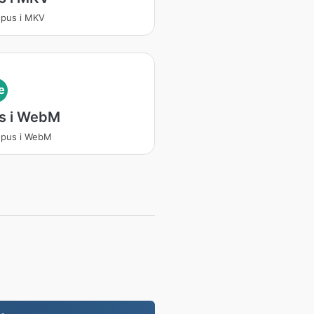
Opus i MKV
e
s i WebM
Opus i WebM