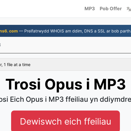
MP3
Pob Offer
ns6. com
— Preifatrwydd WHOIS am ddim, DNS a SSL ar bob parth
3
 1 file at a time
Trosi Opus i MP3
osi Eich Opus i MP3 ffeiliau yn ddiymdr
Dewiswch eich ffeiliau