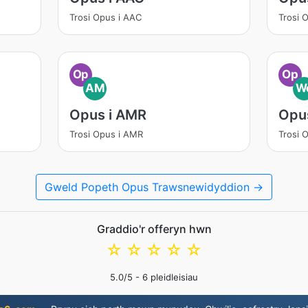
Trosi Opus i AAC
Trosi 
Op
Op
AM
W
Opus i AMR
Opu
Trosi Opus i AMR
Trosi 
Gweld Popeth Opus Trawsnewidyddion →
Graddio'r offeryn hwn
☆
☆
☆
☆
☆
5.0
/5 -
6
pleidleisiau