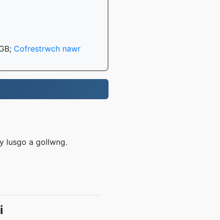
 GB;
Cofrestrwch nawr
y lusgo a gollwng.
i