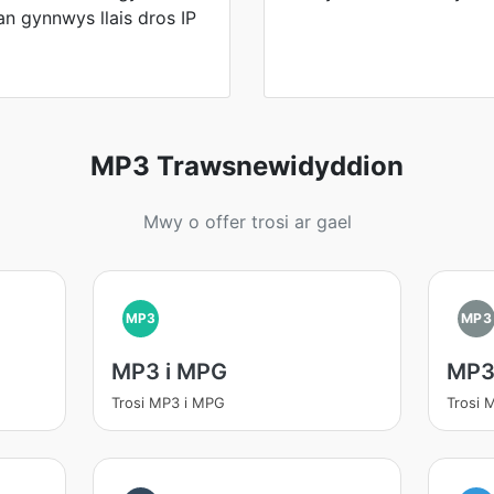
n gynnwys llais dros IP
MP3 Trawsnewidyddion
Mwy o offer trosi ar gael
MP3
MP3
MP3 i MPG
MP3
Trosi MP3 i MPG
Trosi 