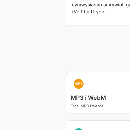
cymwysiadau amrywiol, ga
(VoIP) a ffrydio.
MP3
MP3 i WebM
Trosi MP3 i WebM