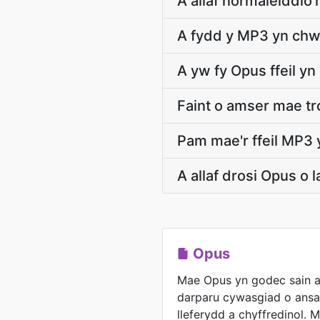
A allaf normaleiddio'
A fydd y MP3 yn chwa
A yw fy Opus ffeil yn
Faint o amser mae tr
Pam mae'r ffeil MP3 
A allaf drosi Opus o 
Opus
Mae Opus yn godec sain ag
darparu cywasgiad o ansa
lleferydd a chyffredinol. 