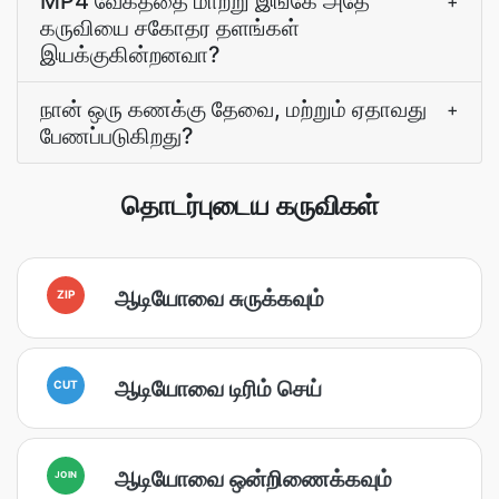
MP4 வேகத்தை மாற்று இங்கே அதே
+
கருவியை சகோதர தளங்கள்
இயக்குகின்றனவா?
நான் ஒரு கணக்கு தேவை, மற்றும் ஏதாவது
+
பேணப்படுகிறது?
தொடர்புடைய கருவிகள்
ஆடியோவை சுருக்கவும்
ZIP
ஆடியோவை டிரிம் செய்
CUT
ஆடியோவை ஒன்றிணைக்கவும்
JOIN