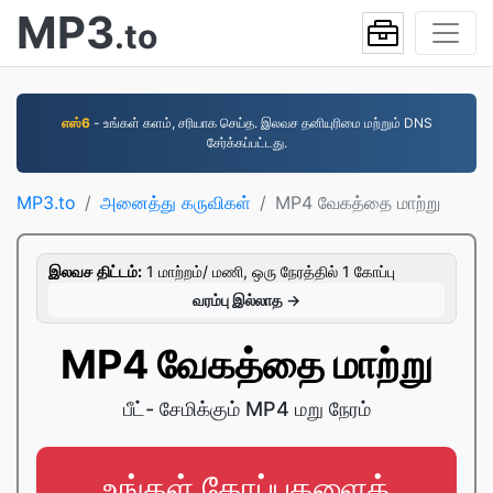
MP3
.to
எஸ்6
- உங்கள் களம், சரியாக செய்த. இலவச தனியுரிமை மற்றும் DNS
சேர்க்கப்பட்டது.
MP3.to
அனைத்து கருவிகள்
MP4 வேகத்தை மாற்று
இலவச திட்டம்:
1 மாற்றம்/ மணி, ஒரு நேரத்தில் 1 கோப்பு
வரம்பு இல்லாத →
MP4 வேகத்தை மாற்று
பீட்- சேமிக்கும் MP4 மறு நேரம்
உங்கள் கோப்புகளைத்