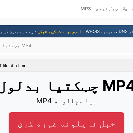
ټول توکي
MP3
د انټرنېټ د شبکې د شبکې
چټکتيا بدلول MP4
1 file at a time
کتيا بدلول MP4
MP4 بيا مهالونه
خپل فایلونه غوره کړئ