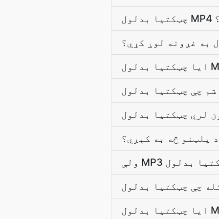
؟
ل به غږونه لوړ کړي؟
د پلټنو څه به کېږي؟