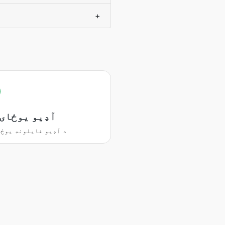
+
آډیو یوځای 
د آډیو فایلونه یوځا