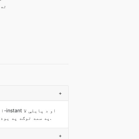
+
په سمه توګه په يوه برېښنالیک لټون. د پوهیدو وړ مخکې له دې چې تاسو د لوی سرعت بدلون ته ژمن شئ.
+