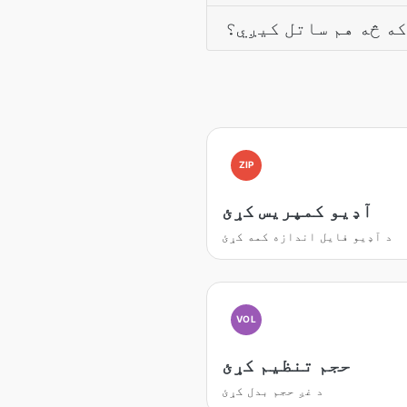
که څه هم ساتل کيږي؟
ZIP
آډیو کمپریس کړئ
د آډیو فایل اندازه کمه کړئ
VOL
حجم تنظیم کړئ
د غږ حجم بدل کړئ