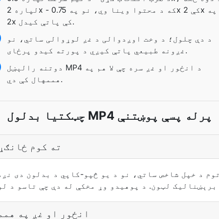
لپاره 2x - که د محتوا وینا وي، نو په 0.75x کې 2x ته په
2x کې پاتې کیدل.
د دې چلول؛ د وخت اوږدوالی د غږ لوړوالی ساتي، نو
غږونه طبیعي پاتې کیږي د پورته کیدو پرځای.
دوتنه رالېښل MP4 د انځور او غږ سره چې لا هم په
هممهال کې دي.
چټکتيا بدلول MP4 پرله پسې پوښتنې
دلته MP4 ته کوم ځ
انځور او غږ په همم