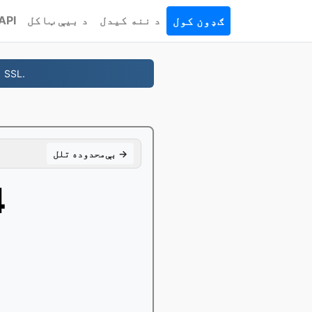
د ننه کیدل
د بیې ټاکل
API
ګډون کول
- په هر ډومین کې وړیا د WHOIS محرمیت، DNS او SSL.
بې‌محدوده تلل →
چټ