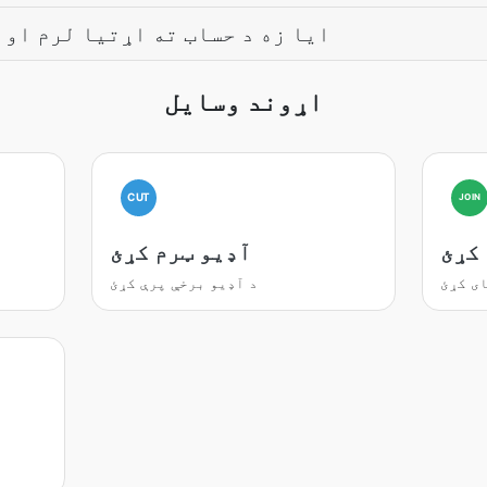
ايا زه د حساب ته اړتيا لرم او 
اړوند وسایل
CUT
JOIN
کړئ
آډیو ټرم کړئ
ی کړئ
د آډیو برخې پرې کړئ