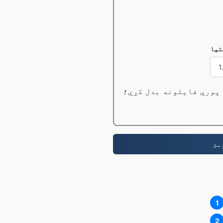
تيا
1
2