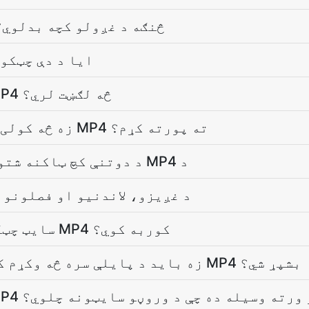
چټکتيا بدلول MP4 څنګه د غږولو کچه بدلوي
ايا د دې چټکو
ایا چټکتيا بدلول MP4 څه لګښت لري؟
زه څه کولی شم چې چټکتيا بدلول MP4 ته پورته کړم؟
د دوتنې کچ ټاکنه شتون لري چټکتيا بدلول MP4 د
د غږيزو، لاندنيو او فصلونو 
ولې MP3 سایټ چټکتيا بدلول MP4 کوربه کوي؟
زه باید د پایلې سره څه وکړم کله چې چټکتيا بدلول MP4 بشپړ شي؟
بدلول MP4 دلته یو ورته وسیله ده چې د وروڼو سایټونه چلوي؟