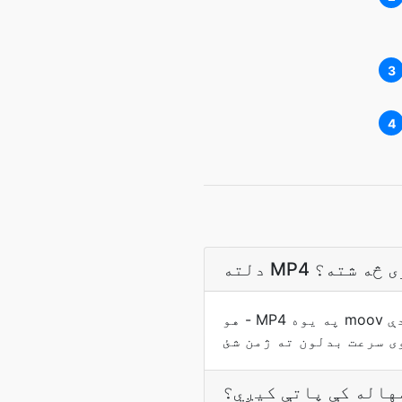
3
4
انګړی څه شته؟
هو - MP4 په يوه moov اتوم د خپل شاخص ساتي، نو د يو څپو-کاپي د بدلون دی نږدې-instant او د پایلې لا
هاله کې پاتې کيږي؟