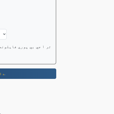
تر ۱ جي بي پورې فایلونه وړیا بدل کړئ، مسلکي کاروونکي کولی شي تر ۱۰۰ جي بي پورې فایلونه بدل کړي؛
- 800+ ډومین پراختیاوې. ستاسو بشپړ نوم ومومئ.
د ا