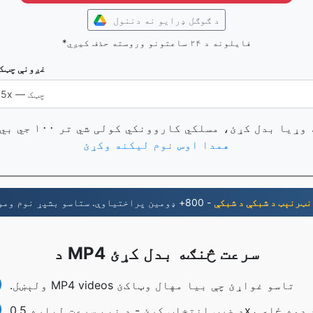
د ګوګل ډرایو نه دننول
*فایلونه د ۲۴ ساعتونو وروسته حذف کیږي
غږونې چټک
همدا اوس نوم لیکنه وکړئ
نټرنېټ د شبکې د شبکې
د MP4 سرعت څنګه بدل کړئ
.ولېښل MP4 videos تاسو غواړﺉ چې بيا مهال وټاکﺉ
د ضرب انتخاب کړئ - د نیم سرعت لپاره 0.5x، د دوه ځله