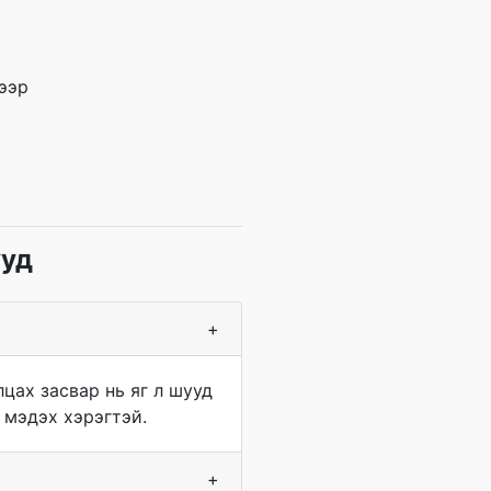
ээр
ууд
+
цах засвар нь яг л шууд
 мэдэх хэрэгтэй.
+