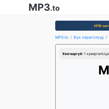
MP3
.to
НҮБ-ын 
MP3.to
Бүх хэрэгслүүд
Хязгааргүй:
1 хувиргалт/ца
M