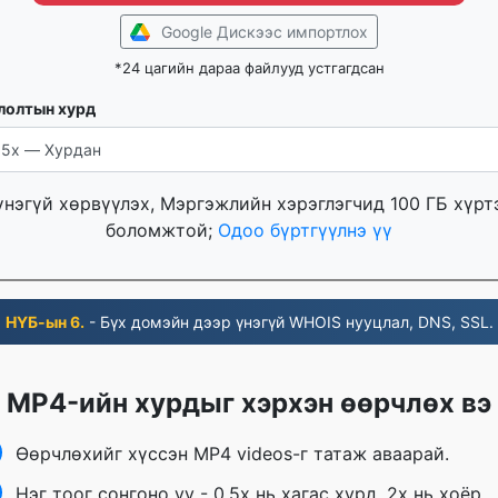
Google Дискээс импортлох
*24 цагийн дараа файлууд устгагдсан
лолтын хурд
үнэгүй хөрвүүлэх, Мэргэжлийн хэрэглэгчид 100 ГБ хүр
боломжтой;
Одоо бүртгүүлнэ үү
НҮБ-ын 6.
- Бүх домэйн дээр үнэгүй WHOIS нууцлал, DNS, SSL.
MP4-ийн хурдыг хэрхэн өөрчлөх вэ
Өөрчлөхийг хүссэн MP4 videos-г татаж аваарай.
Нэг тоог сонгоно уу - 0.5x нь хагас хурд, 2x нь хоёр