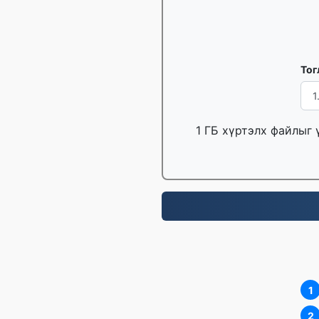
Тог
1 ГБ хүртэлх файлыг 
1
2