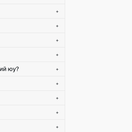
+
+
+
+
ий юу?
+
+
+
+
+