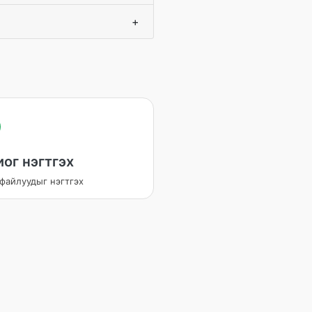
+
ог нэгтгэх
файлуудыг нэгтгэх