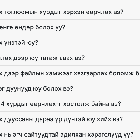
 тоглоомын хурдыг хэрхэн өөрчлөх вэ?
өнгө өндөр болох уу?
х үнэтэй юу?
лөх дээр юу татаж авах вэ?
х дээр файлын хэмжээг хязгаарлах боломж б
эг дуунууд юу болох вэ?
4 хурдыг өөрчлөх-г хостолж байна вэ?
 дууссаны дараа үр дүнтэй юу хийх вэ?
 нь эгч сайтуудтай адилхан хэрэгслүүд үү?