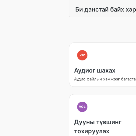
Би данстай байх хэр
ZIP
Аудиог шахах
Аудио файлын хэмжээг багасга
VOL
Дууны түвшинг
тохируулах