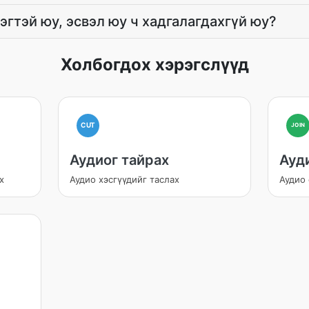
эгтэй юу, эсвэл юу ч хадгалагдахгүй юу?
Холбогдох хэрэгслүүд
CUT
JOIN
Аудиог тайрах
Ауди
х
Аудио хэсгүүдийг таслах
Аудио 