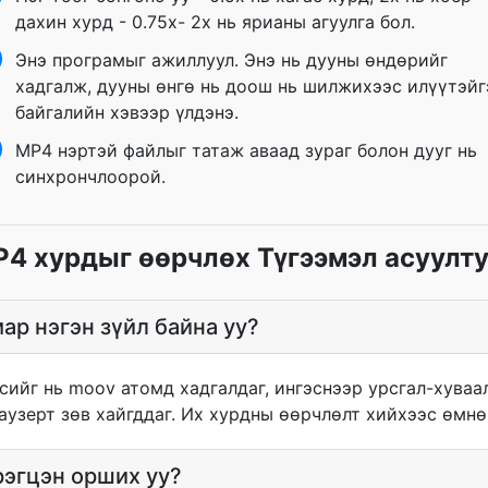
дахин хурд - 0.75x- 2x нь ярианы агуулга бол.
Энэ програмыг ажиллуул. Энэ нь дууны өндөрийг
хадгалж, дууны өнгө нь доош нь шилжихээс илүүтэйг
байгалийн хэвээр үлдэнэ.
MP4 нэртэй файлыг татаж аваад зураг болон дууг нь
синхрончлоорой.
4 хурдыг өөрчлөх Түгээмэл асуулт
ар нэгэн зүйл байна уу?
ийг нь moov атомд хадгалдаг, ингэснээр урсгал-хуваал
раузерт зөв хайгддаг. Их хурдны өөрчлөлт хийхээс өмнө
рэгцэн орших уу?