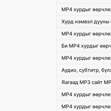
MP4 хурдыг өөрчлөх
Хурд нэмвэл дууны 
MP4 хурдыг өөрчлө
Би MP4 хурдыг өөрч
MP4 хурдыг өөрчлө
Аудио, субтитр, бүл
Яагаад MP3 сайт MP
MP4 хурдыг өөрчлөх
MP4 хурдыг өөрчлөх