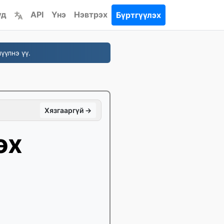
үд
API
Үнэ
Нэвтрэх
Бүртгүүлэх
үүлнэ үү.
Хязгааргүй →
өх