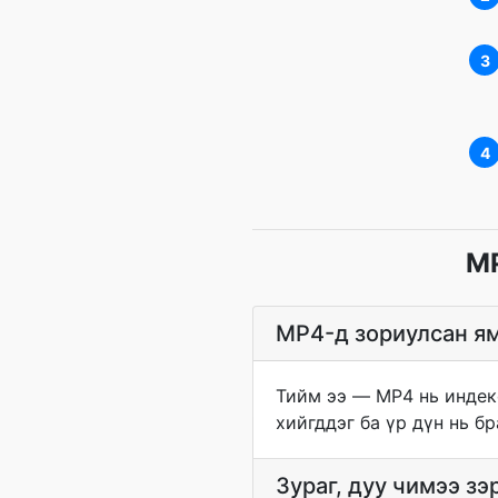
3
4
MP
MP4-д зориулсан ям
Тийм ээ — MP4 нь индекс
хийгддэг ба үр дүн нь б
Зураг, дуу чимээ зэ