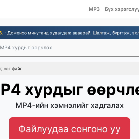
MP3
Бүх хэрэгслү
6.
- Доменоо минутанд худалдаж аваарай. Шалгаж, бүртгэж, эхл
MP4 хурдыг өөрчлөх
г, нэг файл
P4 хурдыг өөрчл
MP4-ийн хэмнэлийг хадгалах
Файлуудаа сонгоно уу