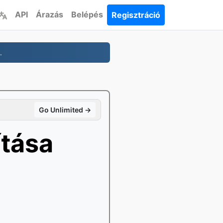
API
Árazás
Belépés
Regisztráció
.
Go Unlimited →
tása