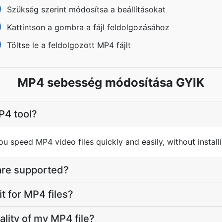
Szükség szerint módosítsa a beállításokat
Kattintson a gombra a fájl feldolgozásához
Töltse le a feldolgozott MP4 fájlt
MP4 sebesség módosítása GYIK
P4 tool?
you speed MP4 video files quickly and easily, without instal
are supported?
mit for MP4 files?
uality of my MP4 file?