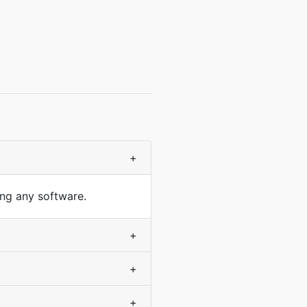
+
ling any software.
+
+
+