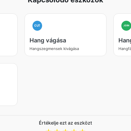
CUT
JOIN
Hang vágása
Han
Hangszegmensek kivágása
Hangfá
Értékelje ezt az eszközt