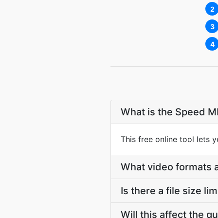
2
3
4
What is the Speed M
This free online tool lets 
What video formats 
Is there a file size li
Will this affect the q