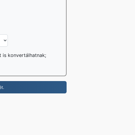
t is konvertálhatnak;
t.