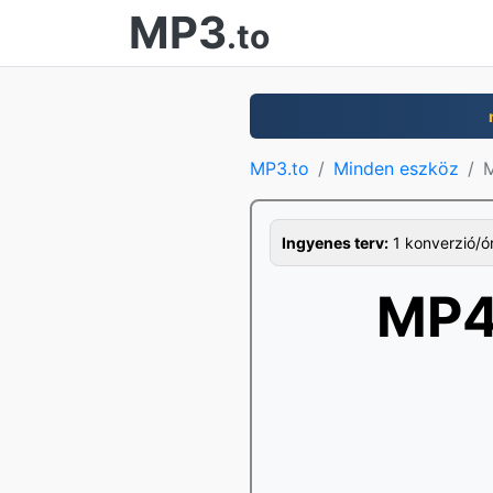
MP3
.to
MP3.to
Minden eszköz
M
Ingyenes terv:
1 konverzió/ór
MP4