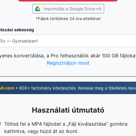
Importálás a Google Drive-ról
*Fájlok törlődnek 24 óra elteltével
átszási sebesség
yenes konvertálása, a Pro felhasználók akár 100 GB fájloka
Regisztráljon most
s6.com
• 800+ tartomány kiterjesztés. Keresse meg a tökéletes nevé
Használati útmutató
Töltsd fel a MP4 fájlodat a „Fájl kiválasztása” gombra
kattintva, vagy húzd át az ikont.