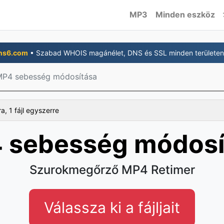
MP3
Minden eszköz
ns6.com
• Szabad WHOIS magánélet, DNS és SSL minden területen
P4 sebesség módosítása
a, 1 fájl egyszerre
 sebesség módosí
Szurokmegőrző MP4 Retimer
Válassza ki a fájljait