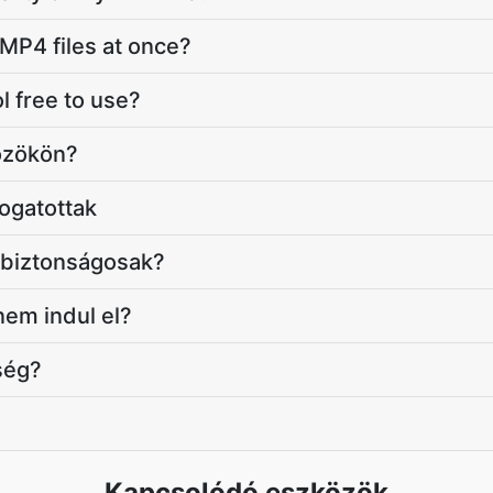
 MP4 files at once?
l free to use?
özökön?
ogatottak
s biztonságosak?
 nem indul el?
ség?
Kapcsolódó eszközök