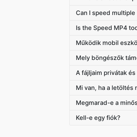
Can I speed multiple
Is the Speed MP4 too
Működik mobil eszk
Mely böngészők tám
A fájljaim privátak é
Mi van, ha a letöltés
Megmarad-e a minő
Kell-e egy fiók?