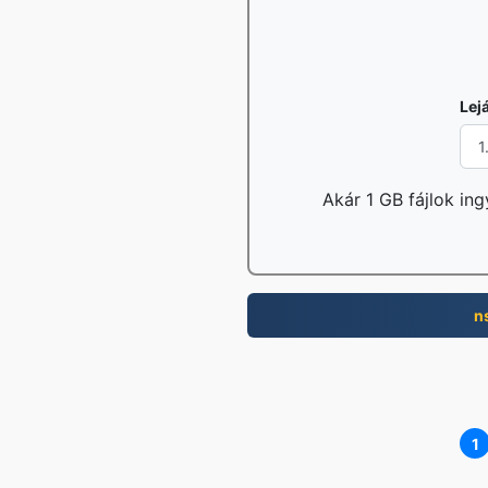
Lej
Akár 1 GB fájlok ing
n
1