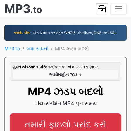
MP3
.to
નસ6. કોમ
- દરેક ડોમેઇન પર મફત WHOIS ગોપનીયતા, DNS અને SSL.
MP3.to
બધા સાધનો
MP4 ઝડપ બદલો
મુક્ત યોજના:
૧ પરિવર્તન/કલાક, એક સમયે ૧ ફાઇલ
અસીમાહીન જાવ →
MP4 ઝડપ બદલો
પીચ-સંરક્ષિત MP4 પુનઃસમય
તમારી ફાઇલો પસંદ કરો