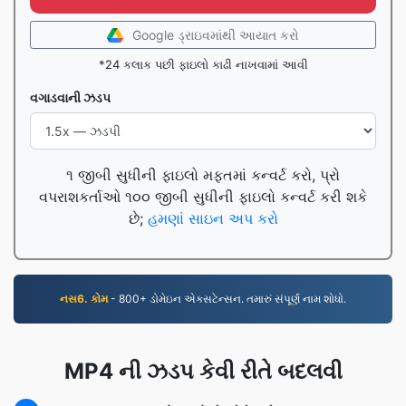
Google ડ્રાઇવમાંથી આયાત કરો
*24 કલાક પછી ફાઇલો કાઢી નાખવામાં આવી
વગાડવાની ઝડપ
૧ જીબી સુધીની ફાઇલો મફતમાં કન્વર્ટ કરો, પ્રો
વપરાશકર્તાઓ ૧૦૦ જીબી સુધીની ફાઇલો કન્વર્ટ કરી શકે
છે;
હમણાં સાઇન અપ કરો
નસ6. કોમ
- 800+ ડોમેઇન એક્સટેન્સન. તમારું સંપૂર્ણ નામ શોધો.
MP4 ની ઝડપ કેવી રીતે બદલવી