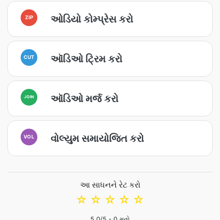
ઓડિયો કોમ્પ્રેસ કરો
ZIP
ઑડિઓ ટ્રિમ કરો
CUT
ઑડિઓ મર્જ કરો
JOIN
વોલ્યુમ સમાયોજિત કરો
VOL
આ સાધનને રેટ કરો
☆
☆
☆
☆
☆
5.0
/5 -
0
મતો