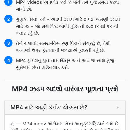
MP4 videos અપલોડ કરો કે જેને તમે પુન:સમય કરવા
1
માંગો છો.
ગુણક પસંદ કરો - અડધી ઝડપ માટે ૦.૫x, બમણી ઝડપ
2
માટે ૨x - જો સમાવિષ્ટ બોલી હોય તો ૦.૭૫x થી ૨x ની
અંદર રહે છે.
તેને ચલાવો; સમય-વિસ્તરણ પિચને સંગ્રહે છે, તેથી
3
અવાજો ઉપર ફેરવવાની જગ્યાએ કુદરતી રહે છે.
MP4 ફાઇલનું પુનઃનામ ચિત્ર અને અવાજ સાથે હજુ
4
સુમેળમાં છે તે ડાઉનલોડ કરો.
MP4 ઝડપ બદલો વારંવાર પૂછાતા પ્રશ્નો
MP4 માટે અહીં કંઈક ચોક્કસ છે?
+
હા — MP4 moov એટોમમાં તેના અનુક્રમણિકાને રાખે છે,