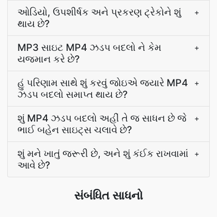
ઓડિયો, ઉપશીર્ષક અને પ્રકરણ ટ્રેકોને શું
+
થાય છે?
MP3 સાઇટ MP4 ઝડપ બદલો ને કેમ
+
યજમાન કરે છે?
હું પરિણામ સાથે શું કરવું જોઇએ જ્યારે MP4
+
ઝડપ બદલો સમાપ્ત થાય છે?
શું MP4 ઝડપ બદલો અહીં તે જ સાધન છે જે
+
ભાઈ બહેન સાઇટ્સ ચલાવે છે?
શું મને ખાતું જરૂરી છે, અને શું કંઈક રાખવામાં
+
આવે છે?
સંબંધિત સાધનો