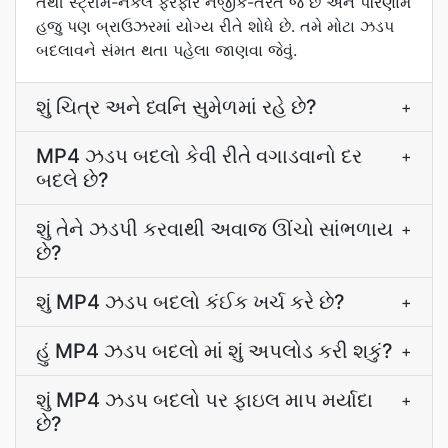
તેથી સ્ટ્રીમ-નકલ ફેરફાર નજીક-તરત જ છે અને પરિણામ
હજુ પણ બ્રાઉઝરમાં યોગ્ય રીતે શોધે છે. તમે મોટા ઝડપ
બદલાવને સંમત થતા પહેલા જાણવા જેવું.
શું ચિત્ર અને ધ્વનિ સુમેળમાં રહે છે?
+
MP4 ઝડપ બદલો કેવી રીતે વગાડવાનો દર
+
બદલે છે?
શું તેને ઝડપી કરવાથી અવાજ ઊંચો સાંભળાય
+
છે?
શું MP4 ઝડપ બદલો કંઈક ખર્ચ કરે છે?
+
હું MP4 ઝડપ બદલો માં શું અપલોડ કરી શકું?
+
શું MP4 ઝડપ બદલો પર ફાઇલ માપ મર્યાદા
+
છે?