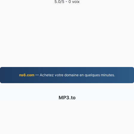
5.0
/5 -
0
voix
ns6.com
— Achetez votre domaine en quelques minutes.
MP3.to
2,331,499 Fichiers convertis depuis 2019
politique de confidentialité
|
Conditions d'utilisation
|
À propos de nous
|
Contactez-nous
|
API
|
Échantillons
|
Installer l'application