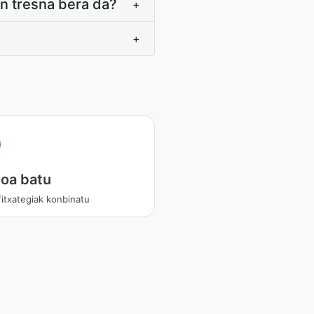
n tresna bera da?
+
+
oa batu
fitxategiak konbinatu