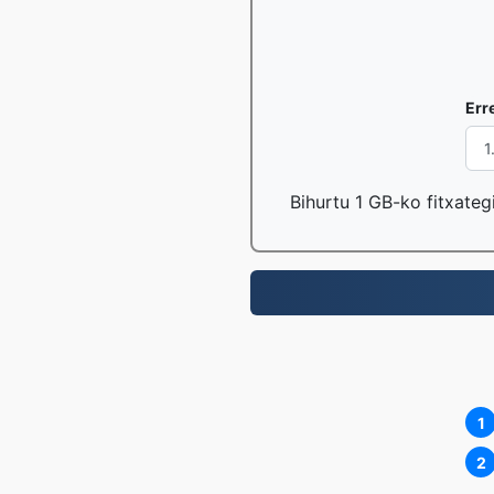
Err
Bihurtu 1 GB-ko fitxateg
1
2