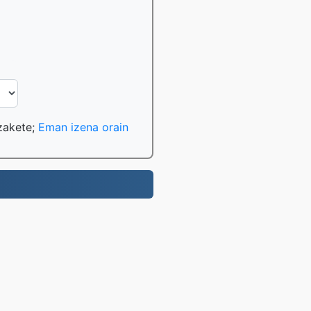
tzakete;
Eman izena orain