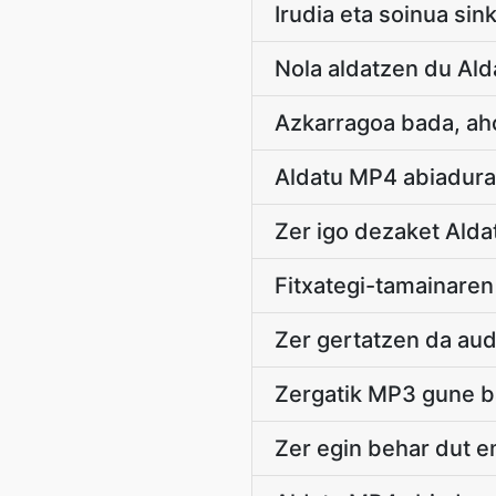
Irudia eta soinua si
Nola aldatzen du Al
Azkarragoa bada, aho
Aldatu MP4 abiadurak
Zer igo dezaket Ald
Fitxategi-tamainaren
Zer gertatzen da audi
Zergatik MP3 gune b
Zer egin behar dut 