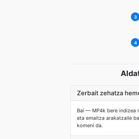
3
4
Alda
Zerbait zehatza hem
Bai — MP4k bere indizea 
eta emaitza arakatzaile ba
komeni da.