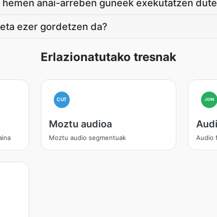
 hemen anai-arreben guneek exekutatzen dute
 eta ezer gordetzen da?
Erlazionatutako tresnak
CUT
JOIN
Moztu audioa
Audi
aina
Moztu audio segmentuak
Audio 