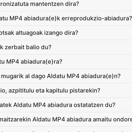
nkronizatuta mantentzen dira?
datu MP4 abiadura(e)k erreprodukzio-abiadura
tsak altuagoak izango dira?
 zerbait balio du?
atu MP4 abiadura(e)ra?
 mugarik al dago Aldatu MP4 abiadura(e)n?
o, azpititulu eta kapitulu pistarekin?
atek Aldatu MP4 abiadura ostatatzen du?
emaitzarekin Aldatu MP4 abiadura amaitu ondor