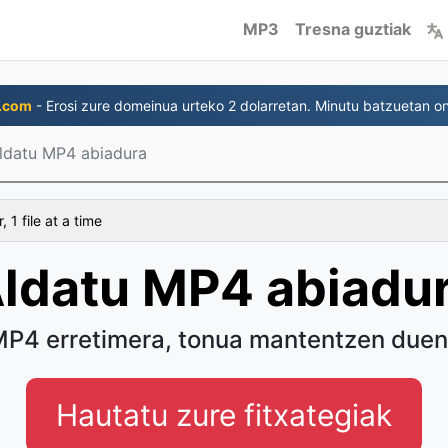
MP3
Tresna guztiak
.com
- Erosi zure domeinua urteko 2 dolarretan. Minutu batzuetan on
ldatu MP4 abiadura
 1 file at a time
ldatu MP4 abiadu
P4 erretimera, tonua mantentzen due
Hautatu zure fitxategiak