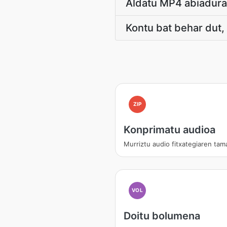
Aldatu MP4 abiadura
Kontu bat behar dut,
ZIP
Konprimatu audioa
Murriztu audio fitxategiaren tam
VOL
Doitu bolumena