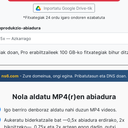
Inportatu Google Drive-tik
*Fitxategiak 24 ordu igaro ondoren ezabatuta
eprodukzio-abiadura
iak doan, Pro erabiltzaileek 100 GB-ko fitxategiak bihur di
ns6.com
- Zure domeinua, ongi egina. Pribatutasun eta DNS doan.
Nola aldatu MP4(r)en abiadura
Igo berriro denboraz aldatu nahi duzun MP4 videos.
Aukeratu biderkatzaile bat —0,5x abiadura erdirako, 2x
bikoitzeko—, 0,75x eta 2x artean egon dadin, gutxi