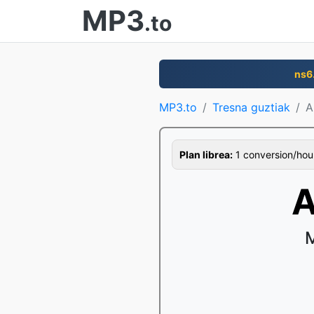
MP3
.to
ns6
MP3.to
Tresna guztiak
A
Plan librea:
1 conversion/hour,
A
M