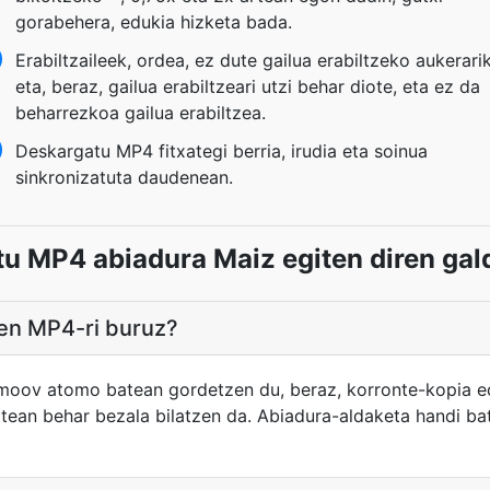
gorabehera, edukia hizketa bada.
Erabiltzaileek, ordea, ez dute gailua erabiltzeko aukerarik
eta, beraz, gailua erabiltzeari utzi behar diote, eta ez da
beharrezkoa gailua erabiltzea.
Deskargatu MP4 fitxategi berria, irudia eta soinua
sinkronizatuta daudenean.
tu MP4 abiadura Maiz egiten diren gal
en MP4-ri buruz?
moov atomo batean gordetzen du, beraz, korronte-kopia ed
tean behar bezala bilatzen da. Abiadura-aldaketa handi bat 