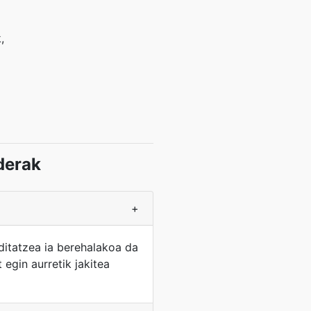
,
derak
+
itatzea ia berehalakoa da
egin aurretik jakitea