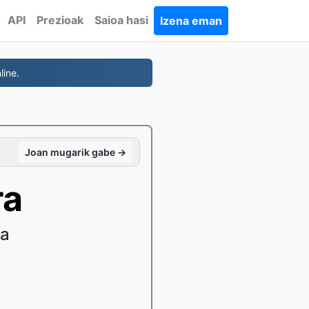
API
Prezioak
Saioa hasi
Izena eman
line.
Joan mugarik gabe →
ra
na