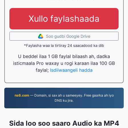
Xullo faylashaada
Soo gudbi Google Drive
*Faylasha waa la tirtiray 24 saacadood ka dib
U beddel ilaa 1 GB faylal bilaash ah, dadka
isticmaala Pro waxay u rogi karaan ilaa 100 GB
faylal;
Isdiiwaangeli hadda
ns6.com
— Domain, si sax ah u sameeyey. Free gaarka ah iyo
DNS ku jira.
Sida loo soo saaro Audio ka MP4