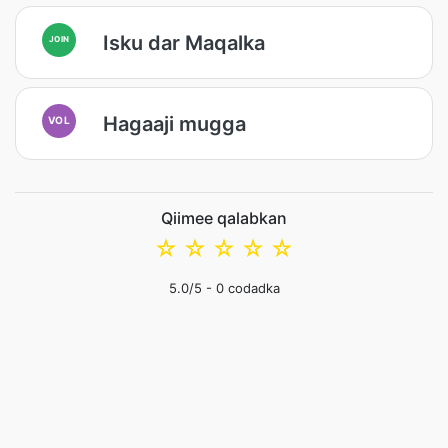
Isku dar Maqalka
JOIN
Hagaaji mugga
VOL
Qiimee qalabkan
☆
☆
☆
☆
☆
5.0
/5 -
0
codadka