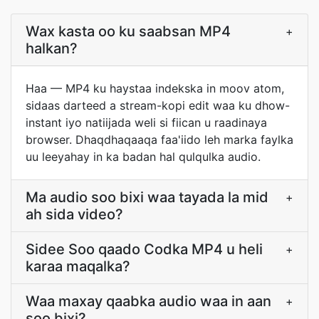
Wax kasta oo ku saabsan MP4
+
halkan?
Haa — MP4 ku haystaa indekska in moov atom,
sidaas darteed a stream-kopi edit waa ku dhow-
instant iyo natiijada weli si fiican u raadinaya
browser. Dhaqdhaqaaqa faa'iido leh marka faylka
uu leeyahay in ka badan hal qulqulka audio.
Ma audio soo bixi waa tayada la mid
+
ah sida video?
Sidee Soo qaado Codka MP4 u heli
+
karaa maqalka?
Waa maxay qaabka audio waa in aan
+
soo bixi?