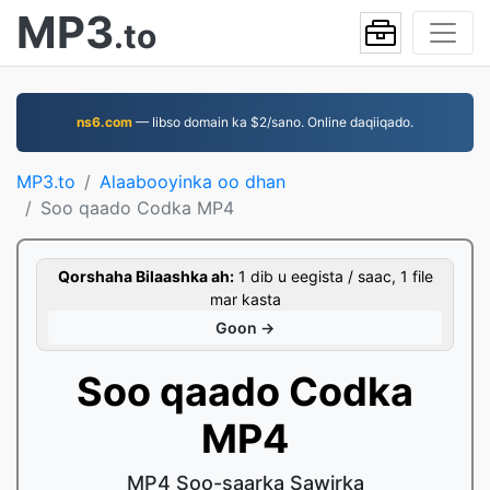
MP3
.to
ns6.com
— Iibso domain ka $2/sano. Online daqiiqado.
MP3.to
Alaabooyinka oo dhan
Soo qaado Codka MP4
Qorshaha Bilaashka ah:
1 dib u eegista / saac, 1 file
mar kasta
Goon →
Soo qaado Codka
MP4
MP4 Soo-saarka Sawirka