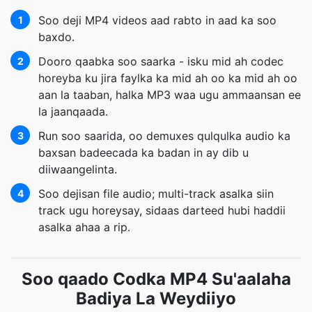
Soo deji MP4 videos aad rabto in aad ka soo
1
baxdo.
Dooro qaabka soo saarka - isku mid ah codec
2
horeyba ku jira faylka ka mid ah oo ka mid ah oo
aan la taaban, halka MP3 waa ugu ammaansan ee
la jaanqaada.
Run soo saarida, oo demuxes qulqulka audio ka
3
baxsan badeecada ka badan in ay dib u
diiwaangelinta.
Soo dejisan file audio; multi-track asalka siin
4
track ugu horeysay, sidaas darteed hubi haddii
asalka ahaa a rip.
Soo qaado Codka MP4 Su'aalaha
Badiya La Weydiiyo