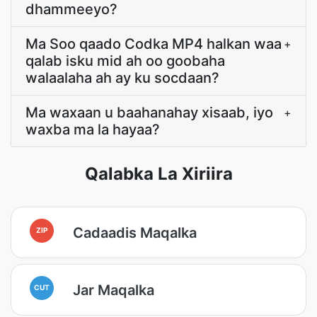
dhammeeyo?
Ma Soo qaado Codka MP4 halkan waa
+
qalab isku mid ah oo goobaha
walaalaha ah ay ku socdaan?
Ma waxaan u baahanahay xisaab, iyo
+
waxba ma la hayaa?
Qalabka La Xiriira
Cadaadis Maqalka
ZIP
Jar Maqalka
CUT