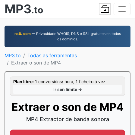
MP3
.to
ns6. com
— Privacidade WHOIS, DNS e SSL gratuítos en todos
os dominios.
MP3.to
Todas as ferramentas
Extraer o son de MP4
Plan libre:
1 conversións/ hora, 1 ficheiro á vez
Ir sen límite →
Extraer o son de MP4
MP4 Extractor de banda sonora