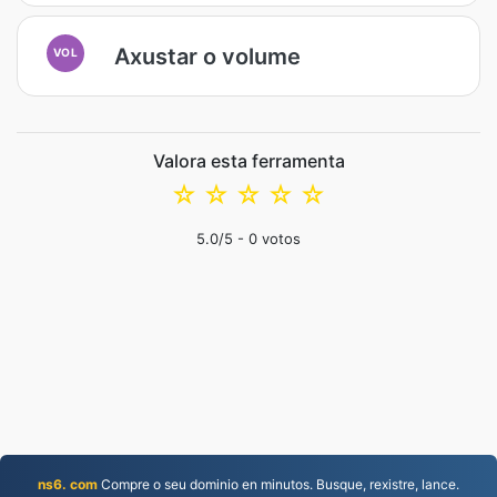
Axustar o volume
VOL
Valora esta ferramenta
☆
☆
☆
☆
☆
5.0
/5 -
0
votos
ns6. com
Compre o seu dominio en minutos. Busque, rexistre, lance.