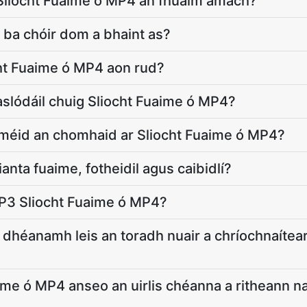
Sliocht Fuaime ó MP4 an fhuaim amach?
ba chóir dom a bhaint as?
ht Fuaime ó MP4 aon rud?
uaslódáil chuig Sliocht Fuaime ó MP4?
e méid an chomhaid ar Sliocht Fuaime ó MP4?
ianta fuaime, fotheidil agus caibidlí?
MP3 Sliocht Fuaime ó MP4?
dhéanamh leis an toradh nuair a chríochnaítear
aime ó MP4 anseo an uirlis chéanna a ritheann 