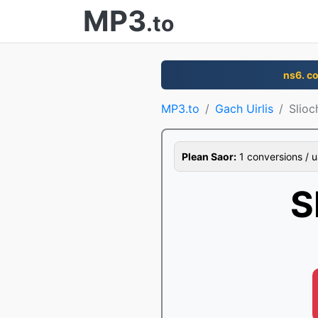
MP3
.to
ns6. c
MP3.to
Gach Uirlis
Slioc
Plean Saor:
1 conversions / u
S