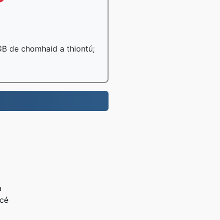
 GB de chomhaid a thiontú;
a
 cé