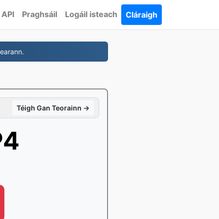
API
Praghsáil
Logáil isteach
Cláraigh
earann.
Téigh Gan Teorainn →
P4