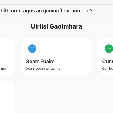
dhíth orm, agus an gcoinnítear aon rud?
Uirlisí Gaolmhara
CUT
JOIN
Gearr Fuaim
Cum
aime
Gearr codanna fuaime
Comhch