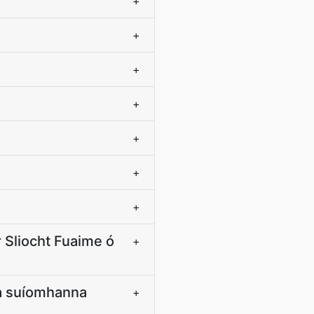
+
+
+
+
+
+
+
 Sliocht Fuaime ó
+
na suíomhanna
+