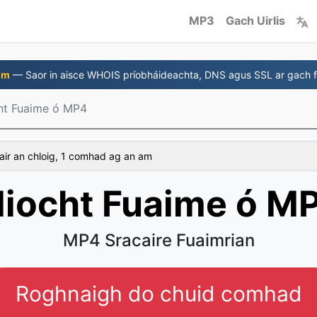
MP3
Gach Uirlis
om
— Saor in aisce WHOIS príobháideachta, DNS agus SSL ar gach f
ht Fuaime ó MP4
air an chloig, 1 comhad ag an am
liocht Fuaime ó M
MP4 Sracaire Fuaimrian
Roghnaigh do chuid comhad