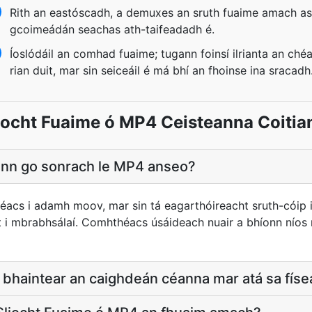
Rith an eastóscadh, a demuxes an sruth fuaime amach as
gcoimeádán seachas ath-taifeadadh é.
Íoslódáil an comhad fuaime; tugann foinsí ilrianta an ché
rian duit, mar sin seiceáil é má bhí an fhoinse ina sracadh
iocht Fuaime ó MP4 Ceisteanna Coitia
eann go sonrach le MP4 anseo?
acs i adamh moov, mar sin tá eagarthóireacht sruth-cóip i
rt i mbrabhsálaí. Comhthéacs úsáideach nuair a bhíonn níos
a bhaintear an caighdeán céanna mar atá sa fís