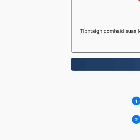
Tiontaigh comhaid suas le
1
2