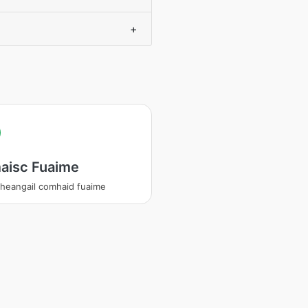
+
aisc Fuaime
eangail comhaid fuaime