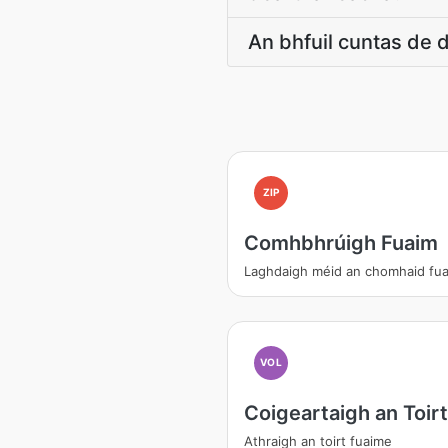
An bhfuil cuntas de 
ZIP
Comhbhrúigh Fuaim
Laghdaigh méid an chomhaid fu
VOL
Coigeartaigh an Toirt
Athraigh an toirt fuaime