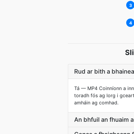
3
4
Sl
Rud ar bith a bhain
Tá — MP4 Coinníonn a inné
toradh fós ag lorg i gcea
amháin ag comhad.
An bhfuil an fhuaim 