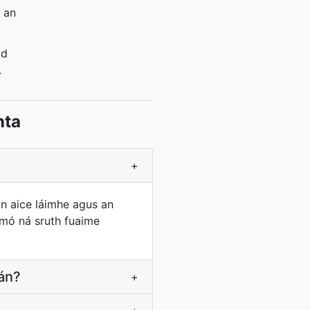
 an
ad
.
nta
+
n aice láimhe agus an
 mó ná sruth fuaime
eán?
+