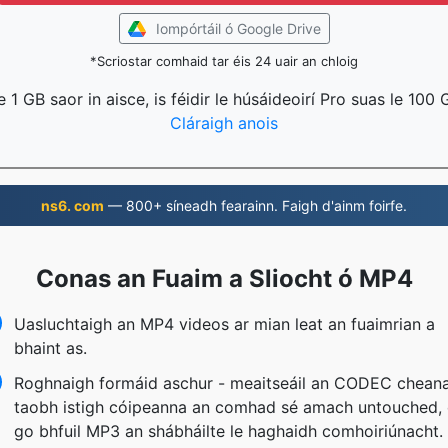
Iompórtáil ó Google Drive
*Scriostar comhaid tar éis 24 uair an chloig
 1 GB saor in aisce, is féidir le húsáideoirí Pro suas le 100
Cláraigh anois
ns6. com
— 800+ síneadh fearainn. Faigh d'ainm foirfe.
Conas an Fuaim a Sliocht ó MP4
Uasluchtaigh an MP4 videos ar mian leat an fuaimrian a
bhaint as.
Roghnaigh formáid aschur - meaitseáil an CODEC chean
taobh istigh cóipeanna an comhad sé amach untouched,
go bhfuil MP3 an shábháilte le haghaidh comhoiriúnacht.