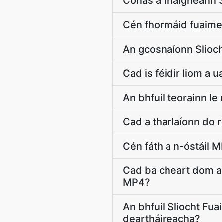
Conas a fhaigheann 
Cén fhormáid fuaime 
An gcosnaíonn Slioc
Cad is féidir liom a 
An bhfuil teorainn l
Cad a tharlaíonn do r
Cén fáth a n-óstáil 
Cad ba cheart dom a 
MP4?
An bhfuil Sliocht Fu
deartháireacha?