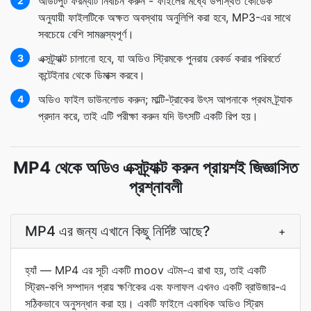
আউটপুট ফরম্যাট নির্বাচন করুন - ফাইলের মধ্যে উপস্থিত কোডেক
2
অনুযায়ী ফাইলটিকে অক্ষত অবস্থায় অনুলিপি করা হবে, MP3-এর সাথে
সবচেয়ে বেশি সামঞ্জস্যপূর্ণ।
এক্সট্র্যাক্ট চালানো হবে, যা অডিও স্ট্রিমকে পুনরায় রেকর্ড করার পরিবর্তে
3
কন্টেইনার থেকে ডিমাক্স করবে।
অডিও ফাইল ডাউনলোড করুন; মাল্টি-ট্রাকের উৎস আপনাকে প্রথম ট্র্যাক
4
প্রদান করে, তাই এটি পরীক্ষা করুন যদি উৎসটি একটি রিপ হয়।
MP4 থেকে অডিও এক্সট্র্যাক্ট করুন প্রায়শই জিজ্ঞাসিত
প্রশ্নাবলী
MP4 এর জন্য এখানে কিছু নির্দিষ্ট আছে?
+
হ্যাঁ — MP4 এর সূচী একটি moov এটম-এ রাখা হয়, তাই একটি
স্ট্রিম-কপি সম্পাদন প্রায় ক্ষণিকের এবং ফলাফল এখনও একটি ব্রাউজার-এ
সঠিকভাবে অনুসন্ধান করা হয়। একটি ফাইলে একাধিক অডিও স্ট্রিম