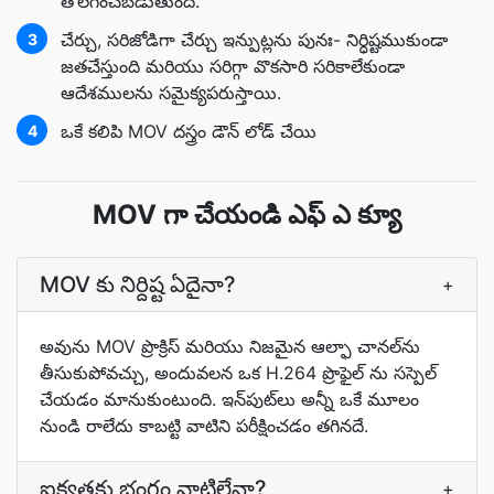
తొలగించబడుతుంది.
చేర్చు, సరిజోడిగా చేర్చు ఇన్పుట్లను పునః- నిర్ధిష్టముకుండా
3
జతచేస్తుంది మరియు సరిగ్గా వొకసారి సరికాలేకుండా
ఆదేశములను సమైక్యపరుస్తాయి.
ఒకే కలిపి MOV దస్త్రం డౌన్ లోడ్ చేయి
4
MOV గా చేయండి ఎఫ్ ఎ క్యూ
MOV కు నిర్దిష్ట ఏదైనా?
+
అవును MOV ప్రొక్రిస్ మరియు నిజమైన ఆల్ఫా చానల్‌ను
తీసుకుపోవచ్చు, అందువలన ఒక H.264 ప్రొఫైల్ ను సస్పెల్
చేయడం మానుకుంటుంది. ఇన్‌పుట్‌లు అన్నీ ఒకే మూలం
నుండి రాలేదు కాబట్టి వాటిని పరీక్షించడం తగినదే.
ఐక్యతకు భంగం వాటిల్లేనా?
+