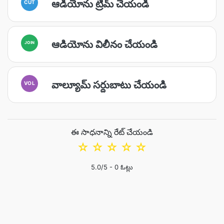
ఆడియోను ట్రిమ్ చేయండి
CUT
ఆడియోను విలీనం చేయండి
JOIN
వాల్యూమ్ సర్దుబాటు చేయండి
VOL
ఈ సాధనాన్ని రేట్ చేయండి
☆
☆
☆
☆
☆
5.0
/5 -
0
ఓట్లు