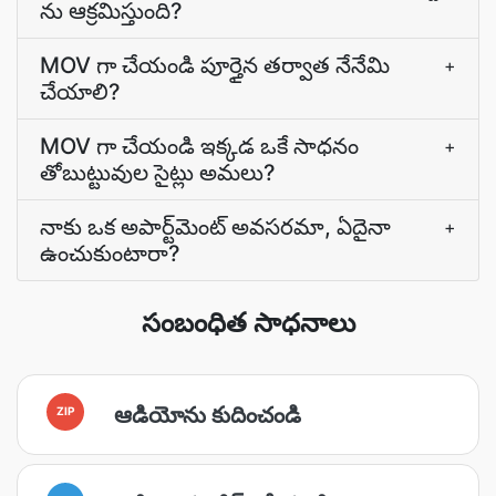
ను ఆక్రమిస్తుంది?
MOV గా చేయండి పూర్తైన తర్వాత నేనేమి
+
చేయాలి?
MOV గా చేయండి ఇక్కడ ఒకే సాధనం
+
తోబుట్టువుల సైట్లు అమలు?
నాకు ఒక అపార్ట్‌మెంట్‌ అవసరమా, ఏదైనా
+
ఉంచుకుంటారా?
సంబంధిత సాధనాలు
ఆడియోను కుదించండి
ZIP