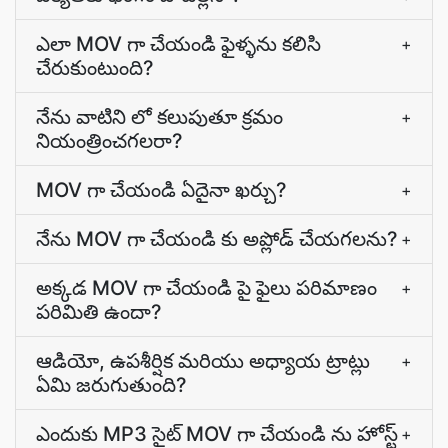
ఎలా MOV గా చేయండి ఫైళ్ళను కలిసి
+
చేరుకుంటుంది?
నేను వాటిని లో కలుపుతూ క్రమం
+
నియంత్రించగలరా?
MOV గా చేయండి ఏదైనా ఖర్చు?
+
నేను MOV గా చేయండి కు అప్లోడ్ చేయగలను?
+
అక్కడ MOV గా చేయండి పై ఫైలు పరిమాణం
+
పరిమితి ఉందా?
ఆడియో, ఉపశీర్షిక మరియు అధ్యాయ ట్రాట్లు
+
ఏమి జరుగుతుంది?
ఎందుకు MP3 సైట్ MOV గా చేయండి ను హోస్ట్
+