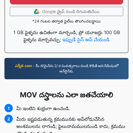
Google డ్రైవ్ నుండి దిగుమతిచేయి
*24 గంటల తర్వాత ఫైల్‌లు తొలగించబడ్డాయి
1 GB ఫైళ్ళను ఉచితంగా మార్చండి, ప్రో యూజర్లు 100 GB
ఫైళ్ళను మార్చవచ్చు;
ఇప్పుడే సైన్ అప్ చేయండి
ఎన్స్6.com
- మీ డొమైన్‌ను 2/ d సంవత్సరాలు నుండి కొడితే అది నిమిషంలో
ఆన్‌లైన్‌కు.
MOV దస్త్రాలను ఎలా జతచేయాలి
మీ ఇంటిని శుభ్రంగా ఉంచండి.
1
మీరు ఇష్టపడుతున్న క్రమమునకు అప్‌లోడుచేసిన
2
అంశములను లాగండి; ఫైలునామములనుండి కాదు, క్రమము