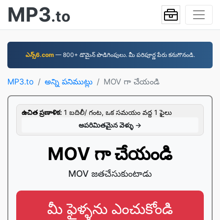
MP3
.to
ఎన్స్6.com
—⁠ 800+ డొమైన్ పొడిగింపులు. మీ పరిపూర్ణ పేరు కనుగొనండి.
MP3.to
అన్ని పనిముట్లు
MOV గా చేయండి
ఉచిత ప్రణాళిక:
1 బదిలీ/ గంట, ఒక సమయం వద్ద 1 ఫైలు
అపరిమితమైన వెళ్ళు →
MOV గా చేయండి
MOV జతచేసుకుంటాడు
మీ ఫైళ్ళను ఎంచుకోండి