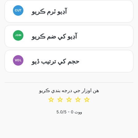
آڊيو ٽرم ڪريو
CUT
آڊيو کي ضم ڪريو
JOIN
حجم کي ترتيب ڏيو
VOL
هن اوزار جي درجه بندي ڪريو
☆
☆
☆
☆
☆
ووٽ
0
/5 -
5.0