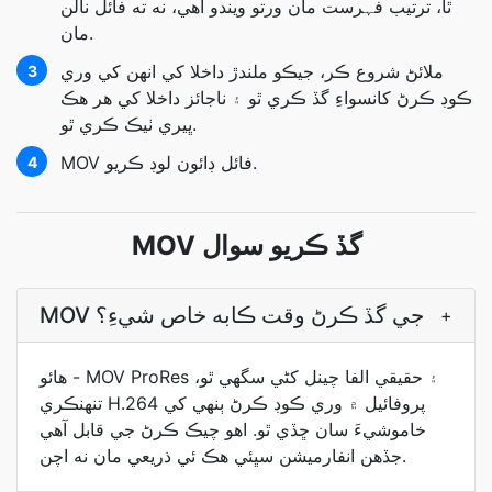
ٿا، ترتيب فہرست مان ورتو ويندو آھي، نه ته فائل نالن
مان.
ملائڻ شروع ڪر، جيڪو ملندڙ داخلا کي انھن کي وري
3
ڪوڊ ڪرڻ کانسواءِ گڏ ڪري ٿو ۽ ناجائز داخلا کي ھر ھڪ
ڀيري ٺيڪ ڪري ٿو.
MOV فائل ڊائون لوڊ ڪريو.
4
MOV گڏ ڪريو سوال
MOV جي گڏ ڪرڻ وقت ڪابه خاص شيءِ؟
+
ھائو - MOV ProRes ۽ حقيقي الفا چينل کڻي سگھي ٿو،
تنھنڪري H.264 پروفائيل ۾ وري ڪوڊ ڪرڻ ٻنهي کي
خاموشيءَ سان ڇڏي ٿو. اهو چيڪ ڪرڻ جي قابل آهي
جڏھن انفارميشن سڀئي ھڪ ئي ذريعي مان نه اچن.