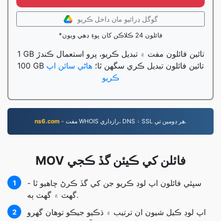
گوگل ڊرائيو مان داخل ڪريو
*فائلون 24 ڪلاڪن کان پوءِ ڊهي ويون
1 GB تائين فائلون مفت ۾ تبديل ڪريو، پرو استعمال ڪندڙ
100 GB تائين فائلون تبديل ڪري سگهن ٿا؛
هاڻي سائن اپ
ڪريو
- مفت WHOIS رازداري، DNS ۽ SSL هر ڊومين تي.
ns6.com
MOV فائلن کي ڪيئن گڏ ڪجي
سڀئي فائلون اپ لوڊ ڪريو جن کي گڏ ڪرڻ چاهيو ٿا -
1
گهٽ ۾ گهٽ ٻه.
اپ لوڊ ڪيل شيون ان ترتيب ۾ ڌڪيو جيڪو توھان گھرو
2