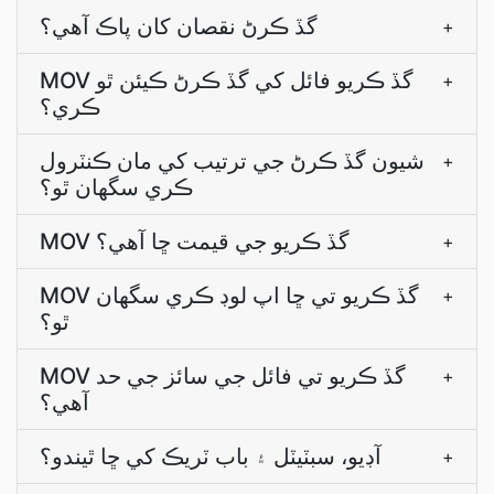
گڏ ڪرڻ نقصان کان پاڪ آھي؟
+
MOV گڏ ڪريو فائل کي گڏ ڪرڻ ڪيئن ٿو
+
ڪري؟
شيون گڏ ڪرڻ جي ترتيب کي مان ڪنٽرول
+
ڪري سگهان ٿو؟
MOV گڏ ڪريو جي قيمت ڇا آھي؟
+
MOV گڏ ڪريو تي ڇا اپ لوڊ ڪري سگهان
+
ٿو؟
MOV گڏ ڪريو تي فائل جي سائز جي حد
+
آھي؟
آڊيو، سبٽيٽل ۽ باب ٽريڪ کي ڇا ٿيندو؟
+