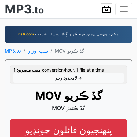
MP3
.to
- منٽن ۾ پنهنجي ڊومين خريد ڪريو. ڳولا، رجسٽر، شروع.
ns6.com
MOV گڏ ڪريو
سڀ اوزار
MP3.to
1 conversion/hour, 1 file at a time
مفت منصوبو:
لامحدود وڃو →
MOV گڏ ڪريو
MOV گڏ ڪندڙ
پنھنجيون فائلون چونڊيو