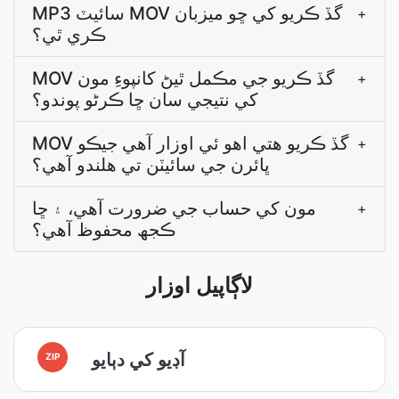
MP3 سائيٽ MOV گڏ ڪريو کي ڇو ميزبان
+
ڪري ٿي؟
MOV گڏ ڪريو جي مڪمل ٿيڻ کانپوءِ مون
+
کي نتيجي سان ڇا ڪرڻو پوندو؟
MOV گڏ ڪريو هتي اهو ئي اوزار آهي جيڪو
+
ڀائرن جي سائيٽن تي هلندو آهي؟
مون کي حساب جي ضرورت آهي، ۽ ڇا
+
ڪجھ محفوظ آهي؟
لاڳاپيل اوزار
آڊيو کي دٻايو
ZIP