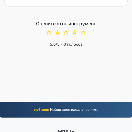
Оцените этот инструмент
☆
☆
☆
☆
☆
5.0
/5 -
0
голосов
ns6.com
Найди свое идеальное имя.
MP3.to