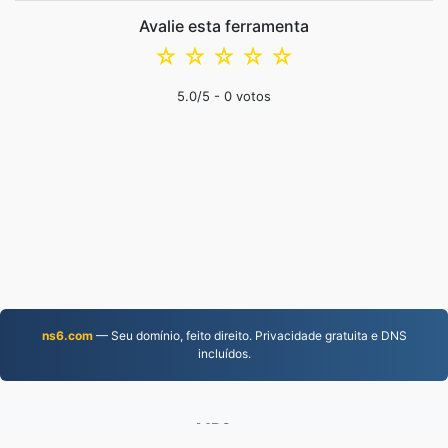
Avalie esta ferramenta
☆
☆
☆
☆
☆
5.0
/5 -
0
votos
ns6.com
— Seu domínio, feito direito. Privacidade gratuita e DNS
incluídos.
MP3.to