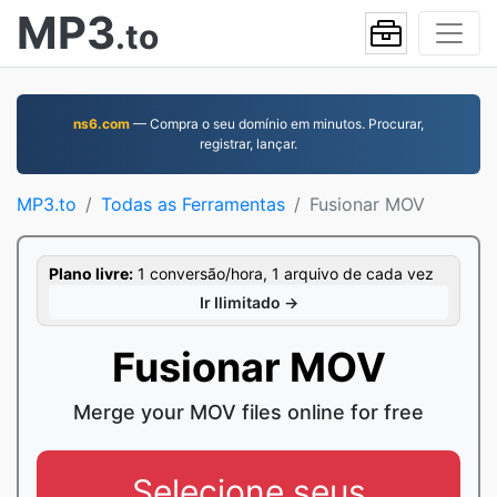
MP3
.to
ns6.com
— Compra o seu domínio em minutos. Procurar,
registrar, lançar.
MP3.to
Todas as Ferramentas
Fusionar MOV
Plano livre:
1 conversão/hora, 1 arquivo de cada vez
Ir Ilimitado →
Fusionar MOV
Merge your MOV files online for free
Selecione seus