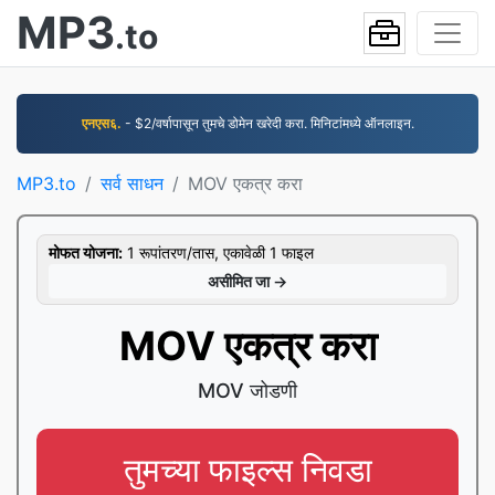
MP3
.to
एनएस६.
- $2/वर्षापासून तुमचे डोमेन खरेदी करा. मिनिटांमध्ये ऑनलाइन.
MP3.to
सर्व साधन
MOV एकत्र करा
मोफत योजना:
1 रूपांतरण/तास, एकावेळी 1 फाइल
असीमित जा →
MOV एकत्र करा
MOV जोडणी
तुमच्या फाइल्स निवडा