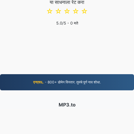
या साधनाला रेट करा
☆
☆
☆
☆
☆
5.0
/5 -
0
मते
एनएस६.
- 800+ डोमेन विस्तार. तुमचे पूर्ण नाव शोधा.
MP3.to
2,331,212 २०१९ पासून रूपांतरित केलेल्या फायली
गोपनीयता धोरण
|
सेवा अटी
|
आमच्याबद्दल
|
आमच्याशी संपर्क साधा
|
API
|
नमूने
|
अनुप्रयोग प्रतिष्ठापीत करा