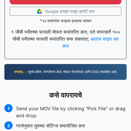
Google ड्राइव पासून इम्पोर्ट करा
*२४ तासांनंतर फाइल्स हटवल्या जातात
१ जीबी पर्यंतच्या फायली मोफत रूपांतरित करा, प्रो वापरकर्ते १००
जीबी पर्यंतच्या फायली रूपांतरित करू शकतात;
आताच साइन अप
करा
एनएस६.
- तुमचे डोमेन, योग्यरित्या केले. मोफत गोपनीयता आणि DNS समाविष्ट आहे.
कसे वापरायचे
Send your MOV file by clicking "Pick File" or drag
1
and drop
गरजेनुसार तुमच्या सेटिंग्ज समायोजित करा
2