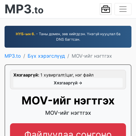
MP3
.to
НҮБ-ын 6.
- Таны домен, зөв хийгдсэн. Үнэгүй нууцлал ба
DNS багтсан.
MP3.to
Бүх хэрэгслүүд
MOV-ийг нэгтгэх
Хязгааргүй:
1 хувиргалт/цаг, нэг файл
Хязгааргүй →
MOV-ийг нэгтгэх
MOV-ийг нэгтгэх
Файлуудаа сонгоно