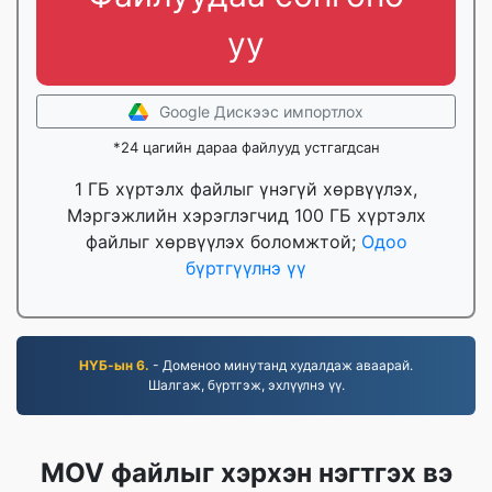
уу
Google Дискээс импортлох
*24 цагийн дараа файлууд устгагдсан
1 ГБ хүртэлх файлыг үнэгүй хөрвүүлэх,
Мэргэжлийн хэрэглэгчид 100 ГБ хүртэлх
файлыг хөрвүүлэх боломжтой;
Одоо
бүртгүүлнэ үү
НҮБ-ын 6.
- Доменоо минутанд худалдаж аваарай.
Шалгаж, бүртгэж, эхлүүлнэ үү.
MOV файлыг хэрхэн нэгтгэх вэ