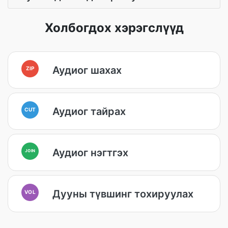
Холбогдох хэрэгслүүд
Аудиог шахах
ZIP
Аудиог тайрах
CUT
Аудиог нэгтгэх
JOIN
Дууны түвшинг тохируулах
VOL