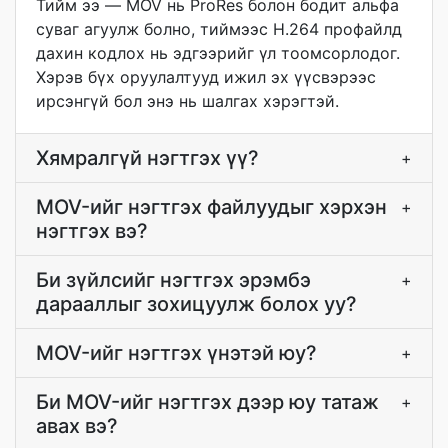
Тийм ээ — MOV нь ProRes болон бодит альфа
суваг агуулж болно, тиймээс H.264 профайлд
дахин кодлох нь эдгээрийг үл тоомсорлодог.
Хэрэв бүх оруулалтууд ижил эх үүсвэрээс
ирсэнгүй бол энэ нь шалгах хэрэгтэй.
Хямралгүй нэгтгэх үү?
+
MOV-ийг нэгтгэх файлуудыг хэрхэн
+
нэгтгэх вэ?
Би зүйлсийг нэгтгэх эрэмбэ
+
дарааллыг зохицуулж болох уу?
MOV-ийг нэгтгэх үнэтэй юу?
+
Би MOV-ийг нэгтгэх дээр юу татаж
+
авах вэ?