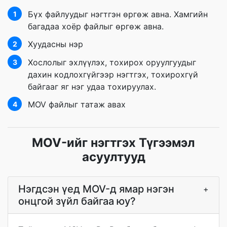
Бүх файлуудыг нэгтгэн өргөж авна. Хамгийн
1
багадаа хоёр файлыг өргөж авна.
Хуудасны нэр
2
Хослолыг эхлүүлэх, тохирох оруулгуудыг
3
дахин кодлохгүйгээр нэгтгэх, тохирохгүй
байгааг яг нэг удаа тохируулах.
MOV файлыг татаж авах
4
MOV-ийг нэгтгэх Түгээмэл
асуултууд
Нэгдсэн үед MOV-д ямар нэгэн
+
онцгой зүйл байгаа юу?