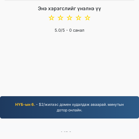
Энэ хэрэгслийг үнэлнэ үү
☆
☆
☆
☆
☆
5.0
/5 -
0
санал
НҮБ-ын 6.
- $2/жилээс домен худалдаж аваарай. минутын
дотор онлайн.
MP3.to