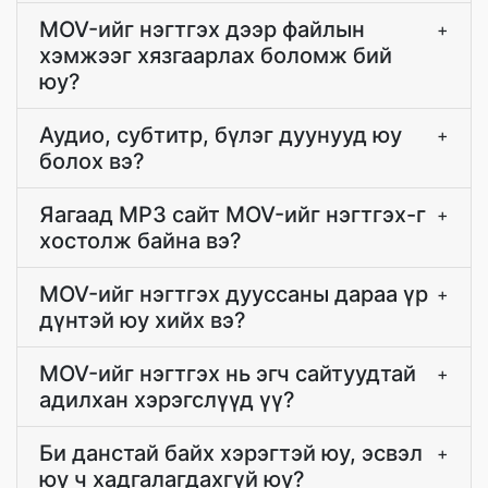
MOV-ийг нэгтгэх дээр файлын
+
хэмжээг хязгаарлах боломж бий
юу?
Аудио, субтитр, бүлэг дуунууд юу
+
болох вэ?
Яагаад MP3 сайт MOV-ийг нэгтгэх-г
+
хостолж байна вэ?
MOV-ийг нэгтгэх дууссаны дараа үр
+
дүнтэй юу хийх вэ?
MOV-ийг нэгтгэх нь эгч сайтуудтай
+
адилхан хэрэгслүүд үү?
Би данстай байх хэрэгтэй юу, эсвэл
+
юу ч хадгалагдахгүй юу?