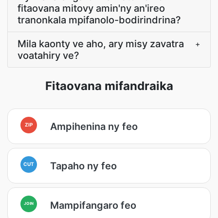
fitaovana mitovy amin'ny an'ireo
tranonkala mpifanolo-bodirindrina?
Mila kaonty ve aho, ary misy zavatra
+
voatahiry ve?
Fitaovana mifandraika
Ampihenina ny feo
ZIP
Tapaho ny feo
CUT
Mampifangaro feo
JOIN