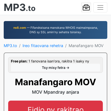
MP3
.to
ns6.com
— Fifandraisana manokana WHOIS maimaimpoana,
DNS sy SSL amin'ny sehatra tsirairay.
MP3.to
Ireo fitaovana rehetra
Manafangaro MOV
Free plan:
1 fanovana isan'ora, rakitra 1 isaky ny
Tsy misy fetra →
Manafangaro MOV
MOV Mpandray anjara
Fidio ny rakitrao