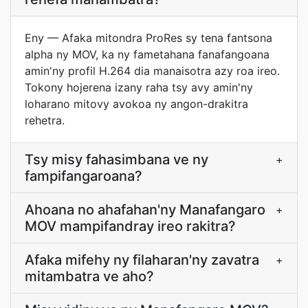
Eny — Afaka mitondra ProRes sy tena fantsona
alpha ny MOV, ka ny fametahana fanafangoana
amin'ny profil H.264 dia manaisotra azy roa ireo.
Tokony hojerena izany raha tsy avy amin'ny
loharano mitovy avokoa ny angon-drakitra
rehetra.
Tsy misy fahasimbana ve ny
+
fampifangaroana?
Ahoana no ahafahan'ny Manafangaro
+
MOV mampifandray ireo rakitra?
Afaka mifehy ny filaharan'ny zavatra
+
mitambatra ve aho?