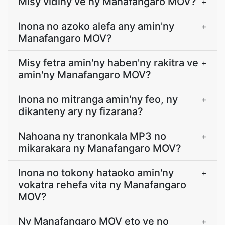
Misy vidiny ve ny Manafangaro MOV?
+
Inona no azoko alefa any amin'ny
+
Manafangaro MOV?
Misy fetra amin'ny haben'ny rakitra ve
+
amin'ny Manafangaro MOV?
Inona no mitranga amin'ny feo, ny
+
dikanteny ary ny fizarana?
Nahoana ny tranonkala MP3 no
+
mikarakara ny Manafangaro MOV?
Inona no tokony hataoko amin'ny
+
vokatra rehefa vita ny Manafangaro
MOV?
Ny Manafangaro MOV eto ve no
+