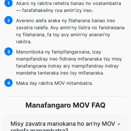
Akaro ny rakitra rehetra tianao ho voatambatra
1
— farafahakeliny roa amin'izy ireo.
Avereno alefa araka ny filaharana tianao ireo
2
zavatra nalefa. Avy amin'ny lisitra no fandraisana
ny filaharana, fa tsy avy amin'ny anaran'ny
rakitra.
Manomboka ny fampifangaroana, izay
3
mampifandray ireo fidirana mifanaraka tsy misy
fanafangoana indray ary mampifandray indray
mandeha tanteraka ireo tsy mifanaraka.
Maka ilay rakitra MOV mitambatra.
4
Manafangaro MOV FAQ
Misy zavatra manokana ho an'ny MOV
+
rehefa manambatra?