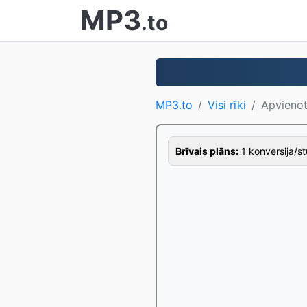
MP3
.to
MP3.to
Visi rīki
Apvieno
Brīvais plāns:
1 konversija/stu