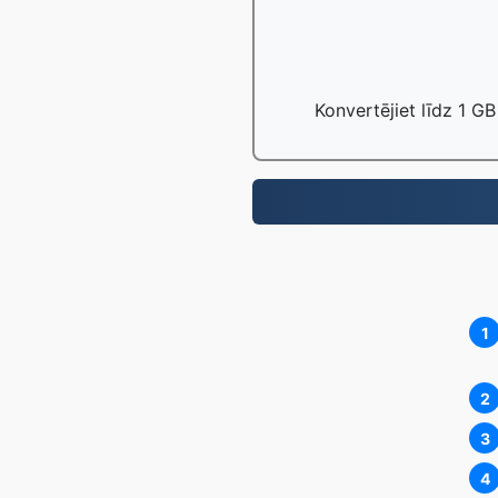
Konvertējiet līdz 1 GB
1
2
3
4