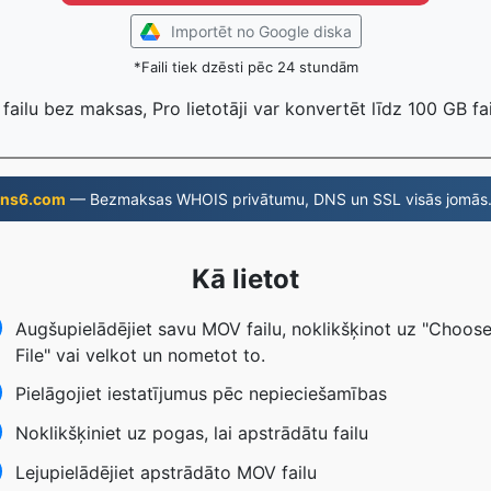
Importēt no Google diska
*Faili tiek dzēsti pēc 24 stundām
 failu bez maksas, Pro lietotāji var konvertēt līdz 100 GB fa
ns6.com
— Bezmaksas WHOIS privātumu, DNS un SSL visās jomās
Kā lietot
Augšupielādējiet savu MOV failu, noklikšķinot uz "Choos
File" vai velkot un nometot to.
Pielāgojiet iestatījumus pēc nepieciešamības
Noklikšķiniet uz pogas, lai apstrādātu failu
Lejupielādējiet apstrādāto MOV failu