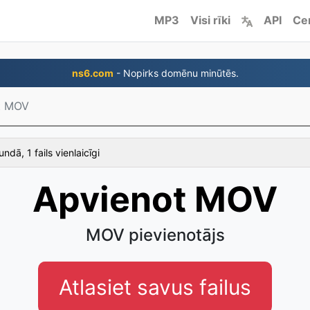
MP3
Visi rīki
API
Ce
ns6.com
- Nopirks domēnu minūtēs.
t MOV
ndā, 1 fails vienlaicīgi
Apvienot MOV
MOV pievienotājs
Atlasiet savus failus