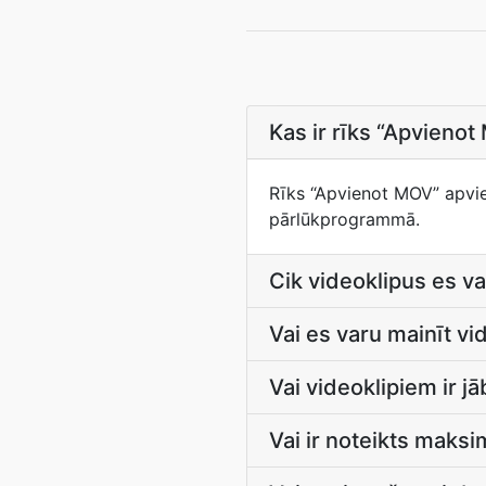
Kas ir rīks “Apvieno
Rīks “Apvienot MOV” apvie
pārlūkprogrammā.
Cik videoklipus es v
Vai es varu mainīt v
Vai videoklipiem ir j
Vai ir noteikts maksi