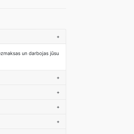
+
bezmaksas un darbojas jūsu
+
+
+
+