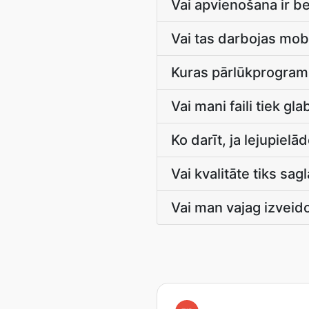
Vai apvienošana ir 
Vai tas darbojas mobi
Kuras pārlūkprogramm
Vai mani faili tiek gla
Ko darīt, ja lejupiel
Vai kvalitāte tiks sag
Vai man vajag izveid