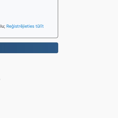
ilu;
Reģistrējieties tūlīt
.
e