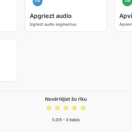
CUT
JOIN
Apgriezt audio
Apvi
Izgriezt audio segmentus
Apvien
Novērtējiet šo rīku
☆
☆
☆
☆
☆
5.0
/5 -
0
balsis