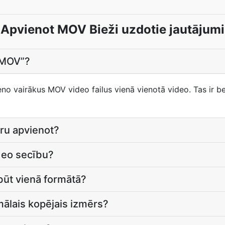
Apvienot MOV Bieži uzdotie jautājumi
t MOV”?
no vairākus MOV video failus vienā vienotā video. Tas ir 
aru apvienot?
ideo secību?
ābūt vienā formātā?
mālais kopējais izmērs?