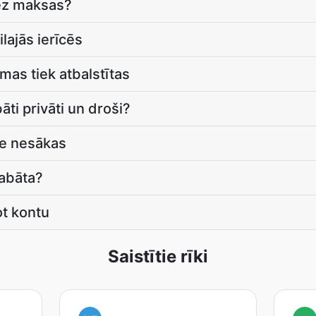
bez maksas?
lajās ierīcēs
as tiek atbalstītas
bāti privāti un droši?
āde nesākas
labāta?
ot kontu
Saistītie rīki