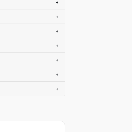
+
+
+
+
+
+
+