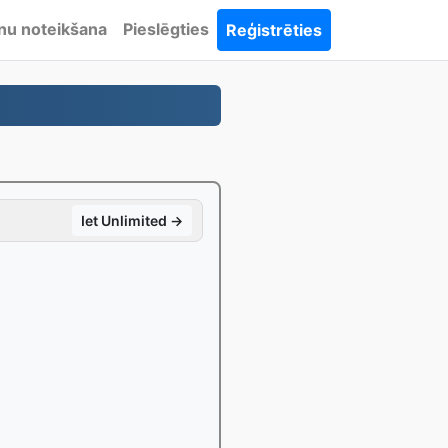
nu noteikšana
Pieslēgties
Reģistrēties
Iet Unlimited →