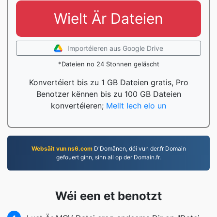
Wielt Är Dateien
Importéieren aus Google Drive
*Dateien no 24 Stonnen geläscht
Konvertéiert bis zu 1 GB Dateien gratis, Pro
Benotzer kënnen bis zu 100 GB Dateien
konvertéieren;
Mellt Iech elo un
Websäit vun ns6.com
D'Domänen, déi vun der.fr Domain
gefouert ginn, sinn all op der Domain.fr.
Wéi een et benotzt