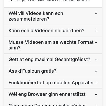
Wéi vill Videoe kann ech
+
zesummeféieren?
Kann ech d'Videoen nei uerdnen?
+
Musse Videoen am selwechte Format
+
sinn?
Gëtt et eng maximal Gesamtgréisst?
+
Ass d'Fusioun gratis?
+
Funktionéiert et op mobilen Apparater
+
Wéi eng Browser ginn ënnerstëtzt
+
Ginn meng Dateien privat a sécher
+