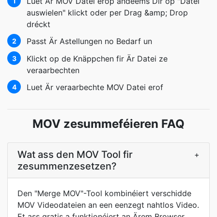
Luet Är MOV Datei erop andeems Dir op "Datei
1
auswielen" klickt oder per Drag &amp; Drop
dréckt
Passt Är Astellungen no Bedarf un
2
Klickt op de Knäppchen fir Är Datei ze
3
veraarbechten
Luet Är veraarbechte MOV Datei erof
4
MOV zesummeféieren FAQ
Wat ass den MOV Tool fir
+
zesummenzesetzen?
Den "Merge MOV"-Tool kombinéiert verschidde
MOV Videodateien an een eenzegt nahtlos Video.
Et ass gratis a funktionéiert an Ärem Browser.