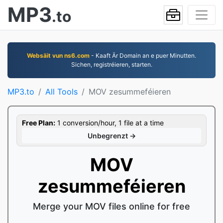
MP3
.to
Websäit vun ns6.com
- Kaaft Är Domain an e puer Minutten.
Sichen, registréieren, starten.
MP3.to
All Tools
MOV zesummeféieren
Free Plan:
1 conversion/hour, 1 file at a time
Unbegrenzt →
MOV
zesummeféieren
Merge your MOV files online for free