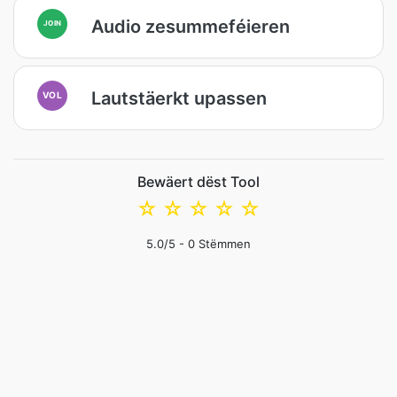
Audio zesummeféieren
JOIN
Lautstäerkt upassen
VOL
Bewäert dëst Tool
☆
☆
☆
☆
☆
5.0
/5 -
0
Stëmmen