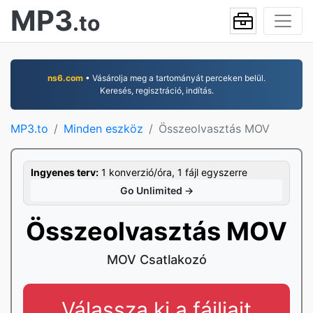
MP3
.to
ns6.com
• Vásárolja meg a tartományát perceken belül.
Keresés, regisztráció, indítás.
MP3.to
Minden eszköz
Összeolvasztás MOV
Ingyenes terv:
1 konverzió/óra, 1 fájl egyszerre
Go Unlimited →
Összeolvasztás MOV
MOV Csatlakozó
Válassza ki a fájljait