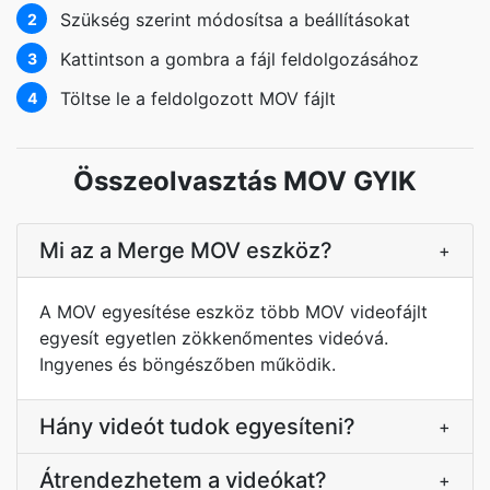
Szükség szerint módosítsa a beállításokat
2
Kattintson a gombra a fájl feldolgozásához
3
Töltse le a feldolgozott MOV fájlt
4
Összeolvasztás MOV GYIK
Mi az a Merge MOV eszköz?
+
A MOV egyesítése eszköz több MOV videofájlt
egyesít egyetlen zökkenőmentes videóvá.
Ingyenes és böngészőben működik.
Hány videót tudok egyesíteni?
+
Átrendezhetem a videókat?
+