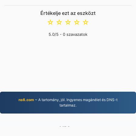
Értékelje ezt az eszközt
☆
☆
☆
☆
☆
5.0
/5 -
0
szavazatok
ns6.com
~ A tartomány, jól. Ingyenes magánélet és DNS-t
tartalmaz.
MP3.to