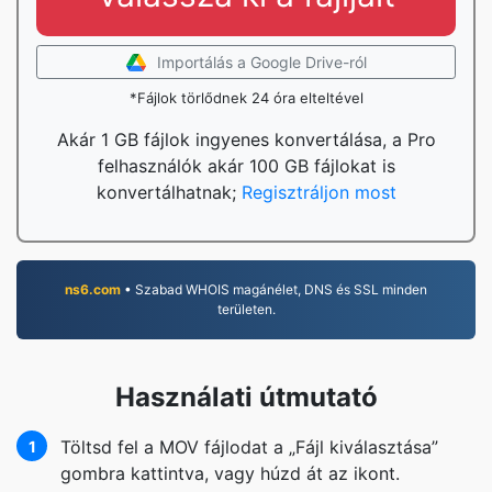
Importálás a Google Drive-ról
*Fájlok törlődnek 24 óra elteltével
Akár 1 GB fájlok ingyenes konvertálása, a Pro
felhasználók akár 100 GB fájlokat is
konvertálhatnak;
Regisztráljon most
ns6.com
• Szabad WHOIS magánélet, DNS és SSL minden
területen.
Használati útmutató
Töltsd fel a MOV fájlodat a „Fájl kiválasztása”
1
gombra kattintva, vagy húzd át az ikont.