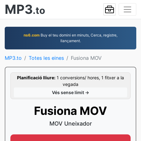
MP3
.to
ns6.com
Buy el teu domini en minuts, Cerca, registre,
llançament.
MP3.to
Totes les eines
Fusiona MOV
Planificació lliure:
1 conversions/ hores, 1 fitxer a la
vegada
Vés sense límit →
Fusiona MOV
MOV Uneixador