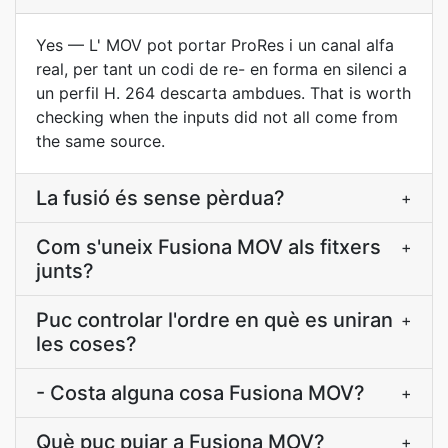
Yes — L' MOV pot portar ProRes i un canal alfa
real, per tant un codi de re- en forma en silenci a
un perfil H. 264 descarta ambdues. That is worth
checking when the inputs did not all come from
the same source.
La fusió és sense pèrdua?
+
Com s'uneix Fusiona MOV als fitxers
+
junts?
Puc controlar l'ordre en què es uniran
+
les coses?
- Costa alguna cosa Fusiona MOV?
+
Què puc pujar a Fusiona MOV?
+