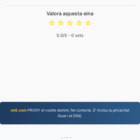
Valora aquesta eina
☆
☆
☆
☆
☆
5.0
/5 -
0
vots
ns6.com
PROXY el vostre domini, fet correcte. S' inclou la privacitat
lliure i el DNS.
MP3.to