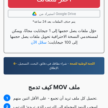
استيراد من Google Drive
*يتم حذف الملفات بعد 24 ساعة
حوّل ملفات يصل حجمها إلى 1 جيجابايت مجانًا، ويمكن
لمستخدمي النسخة الاحترافية تحويل ملفات يصل حجمها
إلى 100 جيجابايت؛
سجّل الآن
6- اللجنة الوطنية للصحة
- شراء نطاقك في دقائق، البحث، التسجيل،
الإطلاق.
كيف تدمج MOV ملف
تحميل كل ملف تريد أن تجمع - على الأقل اثنين منهم.
1
اسحب البنود المحملة إلى الترتيب الذي تريده؛ الترتيب
2