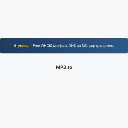
6-уми ш.
- Free WHOIS махфият, DNS ва SSL дар ҳар домен.
MP3.to
2,331,525 Файлҳое, ки аз соли 2019 инҷониб
табдил дода шудаанд
Сиёсати Корбурди Маълумоти Шахсӣ
|
Шартҳои
хизматрасонӣ
|
Дар бораи мо
|
Бо мо тамос гиред
|
API
|
Намунаҳо
|
Насб кардани барнома
© 2026 MP3.to
|
VPS.org
LLC | Сохтааст аз ҷониби
nadermx