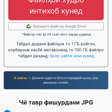
интихоб кунед
Воридоти файл аз Google Drive
*Файлҳо пас аз 24 соат нест карда шуданд
Табдил додани файлҳои то 1 ГБ ройгон,
корбарони касбӣ метавонанд то 100 ГБ файлро
табдил диҳанд;
Ҳоло сабти ном кунед
6-уми ш.
— Домени худро аз $2/сол харидорӣ кунед. Дар
дақиқаҳо онлайн.
Чӣ тавр фишурдани JPG