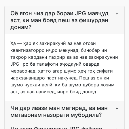
Оё ягон чиз дар бораи JPG мавҷуд
+
аст, ки ман бояд пеш аз фишурдан
донам?
Ҳа — ҳар як захиракунӣ аз нав оғози
квантизаторро иҷро мекунад, бинобар ин
такрор кардани таҳрир ва аз нав захиракунии
JPG- ро ба талафоти эҷодкунӣ оварда
мерасонад, ҳатто агар шумо ҳеҷ гоҳ сифати
чархзанандаро паст накунед. Пеш аз он ки
шумо нусхаи аслӣ, ки ба шумо дубора лозим
аст, аз нав нависед, инро бояд донед.
Чӣ дар ивази ман мегиред, ва ман
+
метавонам назорати мубодила?