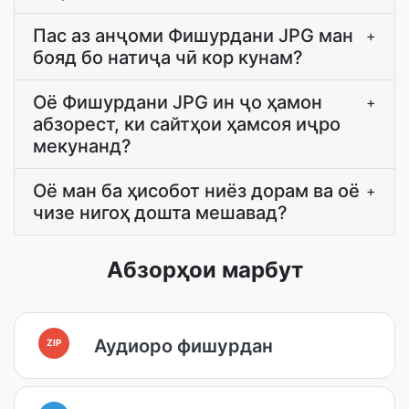
Пас аз анҷоми Фишурдани JPG ман
+
бояд бо натиҷа чӣ кор кунам?
Оё Фишурдани JPG ин ҷо ҳамон
+
абзорест, ки сайтҳои ҳамсоя иҷро
мекунанд?
Оё ман ба ҳисобот ниёз дорам ва оё
+
чизе нигоҳ дошта мешавад?
Абзорҳои марбут
Аудиоро фишурдан
ZIP