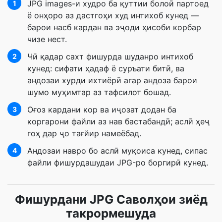
JPG images-и худро ба қуттии болоӣ партоед
1
ё онҳоро аз дастгоҳи худ интихоб кунед —
барои насб кардан ва эҷоди ҳисоби корбар
чизе нест.
Чӣ қадар сахт фишурда шуданро интихоб
2
кунед: сифати ҳадаф ё суръати битӣ, ва
андозаи хурди ихтиёрӣ агар андоза барои
шумо муҳимтар аз тафсилот бошад.
Оғоз кардани кор ва иҷозат додан ба
3
коргарони файли аз нав бастабандӣ; аслӣ ҳеҷ
гоҳ дар ҷо тағйир намеёбад.
Андозаи навро бо аслӣ муқоиса кунед, сипас
4
файли фишурдашудаи JPG-ро боргирӣ кунед.
Фишурдани JPG Саволҳои зиёд
такрормешуда