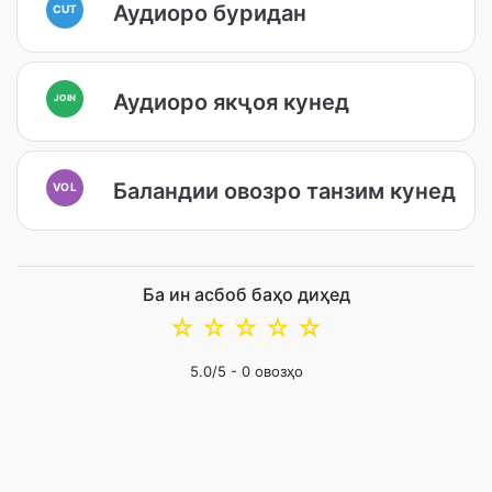
Аудиоро буридан
CUT
Аудиоро якҷоя кунед
JOIN
Баландии овозро танзим кунед
VOL
Ба ин асбоб баҳо диҳед
☆
☆
☆
☆
☆
5.0
/5 -
0
овозҳо