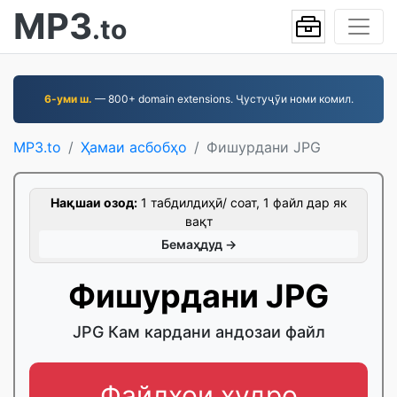
MP3
.to
6-уми ш.
— 800+ domain extensions. Ҷустуҷӯи номи комил.
MP3.to
Ҳамаи асбобҳо
Фишурдани JPG
Нақшаи озод:
1 табдилдиҳӣ/ соат, 1 файл дар як
вақт
Бемаҳдуд →
Фишурдани JPG
JPG Кам кардани андозаи файл
Файлҳои худро