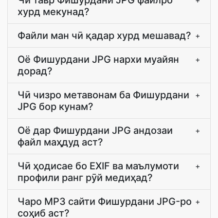
Чӣ тавр Фишурдани JPG файлро
+
хурд мекунад?
Файли ман чӣ қадар хурд мешавад?
+
Оё Фишурдани JPG нархи муайян
+
дорад?
Чӣ чизро метавонам ба Фишурдани
+
JPG бор кунам?
Оё дар Фишурдани JPG андозаи
+
файл маҳдуд аст?
Чӣ ҳодисае бо EXIF ва маълумоти
+
профили ранг рӯй медиҳад?
Чаро MP3 сайти Фишурдани JPG-ро
+
соҳиб аст?