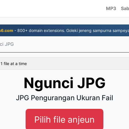
MP3
Sab
s6.com
- 800+ domain extensions. Goleki jeneng sampurna sampey
ci JPG
 file at a time
Ngunci JPG
JPG Pengurangan Ukuran Fail
Pilih file anjeun