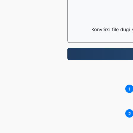
Konvérsi file dugi
1
2