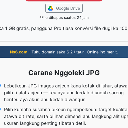
Google Drive
*File dihapus saatos 24 jam
 ka 1 GB gratis, pangguna Pro tiasa konvérsi file dugi ka 10
Ns6.com
- Tuku domain saka $ 2 / taun. Online ing menit.
Carane Nggoleki JPG
Lebetkeun JPG images anjeun kana kotak di luhur, atawa
pilih ti alat anjeun — teu aya anu kedah diunduh sareng
henteu aya akun anu kedah diwangun.
Pilih kumaha susahna pikeun ngempelkeun: target kualita
atawa bit rate, sarta pilihan dimensi anu langkung alit up
ukuran langkung penting tibatan detil.