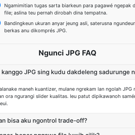
Ngamimitian tugas sarta biarkeun para pagawé ngepak d
file; aslina teu pernah dirobah dina tempatna.
Bandingkeun ukuran anyar jeung asli, saterusna ngundeur
berkas anu dikomprés JPG.
Ngunci JPG FAQ
ik kanggo JPG sing kudu dakdeleng sadurunge 
lanake maneh kuantizer, mulane ngrekam lan ngolah JPG 
n ora ngurangi slider kualitas. Ieu patut dipikawanoh samé
eui.
an bisa aku ngontrol trade-off?