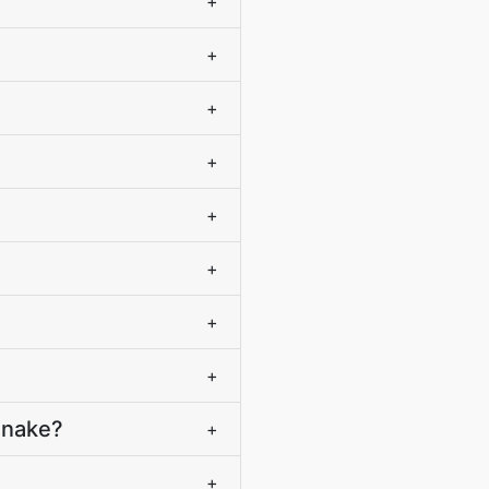
+
+
+
+
+
+
+
+
anake?
+
+