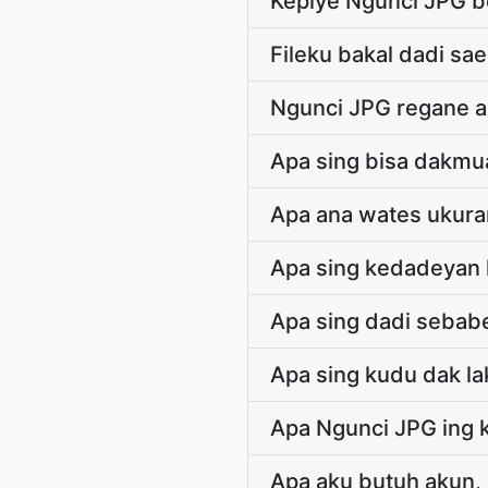
Kepiye Ngunci JPG be
Fileku bakal dadi sa
Ngunci JPG regane 
Apa sing bisa dakm
Apa ana wates ukuran
Apa sing kedadeyan k
Apa sing dadi sebab
Apa sing kudu dak la
Apa Ngunci JPG ing k
Apa aku butuh akun, 