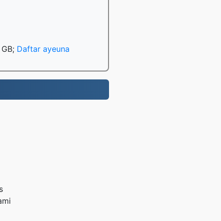
0 GB;
Daftar ayeuna
s
ami