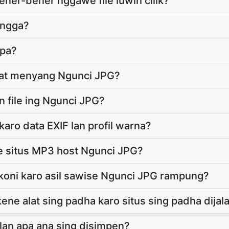
ner-bener nggawe file luwih cilik?
engga?
apa?
uat menyang Ngunci JPG?
 file ing Ngunci JPG?
aro data EXIF lan profil warna?
e situs MP3 host Ngunci JPG?
koni karo asil sawise Ngunci JPG rampung?
ene alat sing padha karo situs sing padha dijal
lan apa ana sing disimpen?