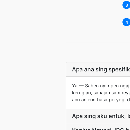
3
4
Apa ana sing spesif
Ya — Saben nyimpen ngaja
kerugian, sanajan sampeya
anu anjeun tiasa peryogi d
Apa sing aku entuk, l