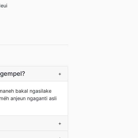
eui
ngempel?
+
maneh bakal ngasilake
méh anjeun ngaganti asli
+