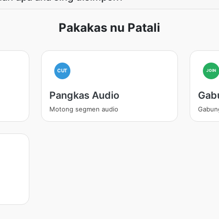
Pakakas nu Patali
CUT
JOIN
Pangkas Audio
Gab
Motong segmen audio
Gabung