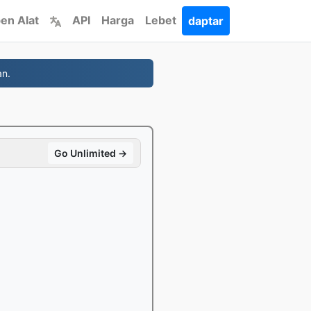
en Alat
API
Harga
Lebet
daptar
an.
Go Unlimited →