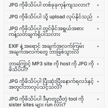
JPG ကိုဖိသိပ်ပါ တစ်ခုခုကုန်ကျသလား?
+
JPG ကိုဖိသိပ်ပါ သို့ upload လုပ်နိုင်သည်
+
JPG ကိုဖိသိပ်ပါ တွင်ဖိုင်အရွယ်အစား
+
ကန့်သတ်ချက်ရှိပါသလား
EXIF နဲ့ အရောင် အချက်အလက်ကြမ်း
+
အချက်အလက်တွေ ဘာဖြစ်သွားလဲ
ဘာကြောင့် MP3 site ကို host ကို JPG ကို
+
ဖိသိပ်ပါ?
JPG ကိုဖိသိပ်ပါ ပြီးဆုံးပြီးနောက်ရလဒ်နှင့်
+
အတူငါဘာလုပ်သင့်သလဲ?
JPG ကိုဖိသိပ်ပါ ဒီမှာတူညီတဲ့ tool ကို
+
sister sites များ run လား?