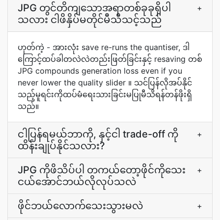
JPG တွင်တိကျသောအရာတစ်ခုခုရှိပါ
+
သလား ငါဖိနှိပ်မတိုင်မီသိသင့်သည်
ဟုတ်ကဲ့ - အားလုံး save re-runs the quantiser, ဒါ
ကြောင့်ထပ်ခါတလဲလဲတည်းဖြတ်ခြင်းနှင့် resaving တစ်
JPG compounds generation loss even if you
never lower the quality slider ။ သင်ပြန်လိုအပ်နိုင်
သည့်မူရင်းကိုထပ်မံရေးသားခြင်းမပြုမီသိရန်တန်ဖိုးရှိ
သည်။
ငါပြန်ရမယ်ဘာကို, နှင့်ငါ trade-off ကို
+
ထိန်းချုပ်နိုင်သလား?
JPG ကိုဖိသိပ်ပါ တကယ်တော့ဖိုင်ကိုသေး
+
ငယ်အောင်ဘယ်လိုလုပ်သလဲ
ဖိုင်ဘယ်လောက်သေးသွားမလဲ
+