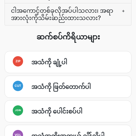
ငါအကောင့်တစ်ခုလိုအပ်ပါသလား၊ အရာ
+
အားလုံးကိုသိမ်းဆည်းထားသလား?
ဆက်စပ်ကိရိယာများ
အသံကို ချုံ့ပါ
ZIP
အသံကို ဖြတ်တောက်ပါ
CUT
အသံကို ပေါင်းစပ်ပါ
JOIN
အသံအတိုးအကျယ် ချိန်ညှိပါ
VOL