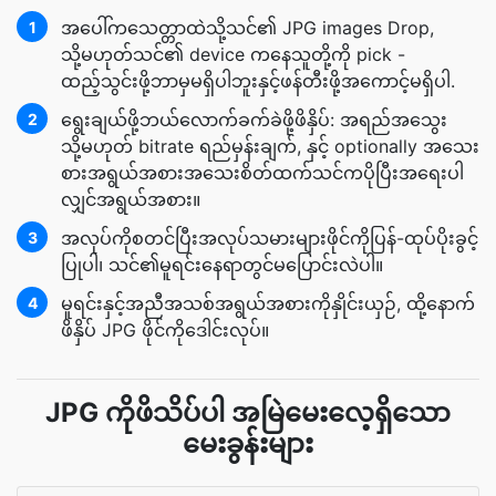
အပေါ်ကသေတ္တာထဲသို့သင်၏ JPG images Drop,
1
သို့မဟုတ်သင်၏ device ကနေသူတို့ကို pick -
ထည့်သွင်းဖို့ဘာမှမရှိပါဘူးနှင့်ဖန်တီးဖို့အကောင့်မရှိပါ.
ရွေးချယ်ဖို့ဘယ်လောက်ခက်ခဲဖို့ဖိနှိပ်: အရည်အသွေး
2
သို့မဟုတ် bitrate ရည်မှန်းချက်, နှင့် optionally အသေး
စားအရွယ်အစားအသေးစိတ်ထက်သင်ကပိုပြီးအရေးပါ
လျှင်အရွယ်အစား။
အလုပ်ကိုစတင်ပြီးအလုပ်သမားများဖိုင်ကိုပြန်-ထုပ်ပိုးခွင့်
3
ပြုပါ၊ သင်၏မူရင်းနေရာတွင်မပြောင်းလဲပါ။
မူရင်းနှင့်အညီအသစ်အရွယ်အစားကိုနှိုင်းယှဉ်, ထို့နောက်
4
ဖိနှိပ် JPG ဖိုင်ကိုဒေါင်းလုပ်။
JPG ကိုဖိသိပ်ပါ အမြဲမေးလေ့ရှိသော
မေးခွန်းများ