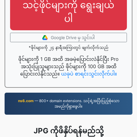
သင့်ဖိုင်များကို ရွေးချယ်
ပါ
Google Drive မှ သွင်းပါ
*ဖိုင်များကို ၂၄ နာရီအကြာတွင် ဖျက်လိုက်သည်
ဖိုင်များကို 1 GB အထိ အခမဲ့ပြောင်းလဲနိုင်ပြီး Pro
အသုံးပြုသူများသည် ဖိုင်များကို 100 GB အထိ
ပြောင်းလဲနိုင်သည်။
ယခုပဲ စာရင်းသွင်းလိုက်ပါ။
ns6.com
— 800+ domain extensions. သင့်ရဲ့အပြီးပြည့်စုံသော
အမည်ကိုရှာဖွေပါ။
JPG ကိုဖိနှိပ်ရန်မည်သို့