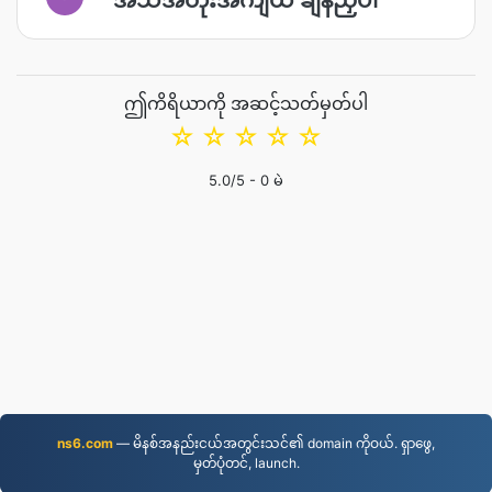
ဤကိရိယာကို အဆင့်သတ်မှတ်ပါ
☆
☆
☆
☆
☆
5.0
/5 -
0
မဲ
ns6.com
— မိနစ်အနည်းငယ်အတွင်းသင်၏ domain ကိုဝယ်. ရှာဖွေ,
မှတ်ပုံတင်, launch.