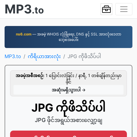
MP3
.to
ns6.com
— အခမဲ့ WHOIS လုံခြုံရေး, DNS နှင့် SSL အားလုံးဒေတာ
ဘေ့စအပေါ်။
MP3.to
ကိရိယာအားလုံး
JPG ကိုဖိသိပ်ပါ
အခမဲ့အစီအစဉ်:
1 ပြောင်းလဲခြင်း / နာရီ, 1 တစ်ချိန်တည်းမှာ
ဖိုင်
အဆုံးမရှိသွားပါ →
JPG ကိုဖိသိပ်ပါ
JPG ဖိုင်အရွယ်အစားလျှော့ချ