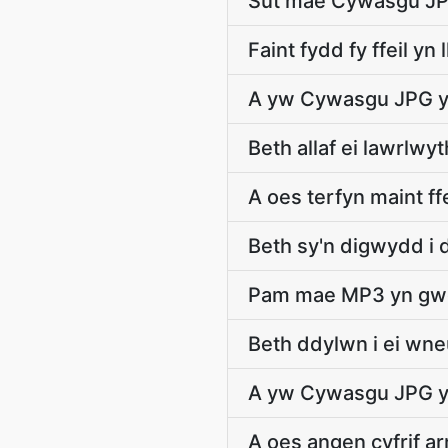
Sut mae Cywasgu JPG 
Faint fydd fy ffeil yn l
A yw Cywasgu JPG y
Beth allaf ei lawrlw
A oes terfyn maint f
Beth sy'n digwydd i dd
Pam mae MP3 yn gw
Beth ddylwn i ei wn
A yw Cywasgu JPG yma
A oes angen cyfrif a