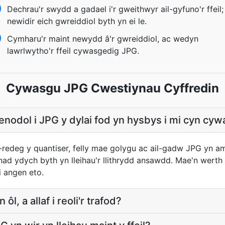
Dechrau'r swydd a gadael i'r gweithwyr ail-gyfuno'r ffeil;
newidir eich gwreiddiol byth yn ei le.
Cymharu'r maint newydd â'r gwreiddiol, ac wedyn
lawrlwytho'r ffeil cywasgedig JPG.
Cywasgu JPG Cwestiynau Cyffredin
nodol i JPG y dylai fod yn hysbys i mi cyn cy
redeg y quantiser, felly mae golygu ac ail-gadw JPG yn am
ad ydych byth yn lleihau'r llithrydd ansawdd. Mae'n wert
i angen eto.
 ôl, a allaf i reoli'r trafod?