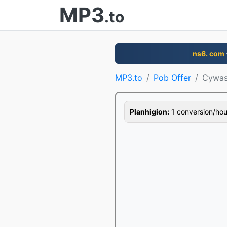
MP3
.to
ns6. com
MP3.to
Pob Offer
Cywas
Planhigion:
1 conversion/hour,