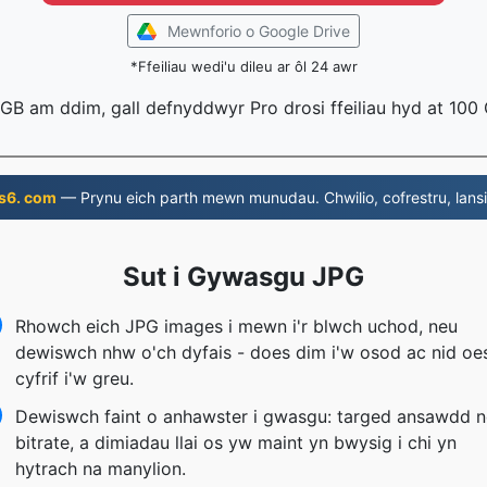
Mewnforio o Google Drive
*Ffeiliau wedi'u dileu ar ôl 24 awr
 1 GB am ddim, gall defnyddwyr Pro drosi ffeiliau hyd at 100
s6. com
— Prynu eich parth mewn munudau. Chwilio, cofrestru, lansi
Sut i Gywasgu JPG
Rhowch eich JPG images i mewn i'r blwch uchod, neu
dewiswch nhw o'ch dyfais - does dim i'w osod ac nid oe
cyfrif i'w greu.
Dewiswch faint o anhawster i gwasgu: targed ansawdd 
bitrate, a dimiadau llai os yw maint yn bwysig i chi yn
hytrach na manylion.