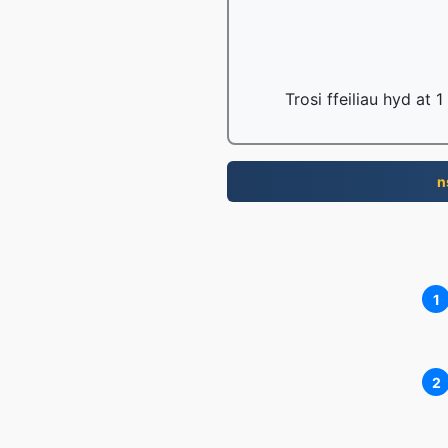
Trosi ffeiliau hyd at
n
1
2