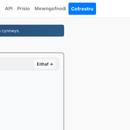
API
Prisio
Mewngofnodi
Cofrestru
n cynnwys.
Eithaf →