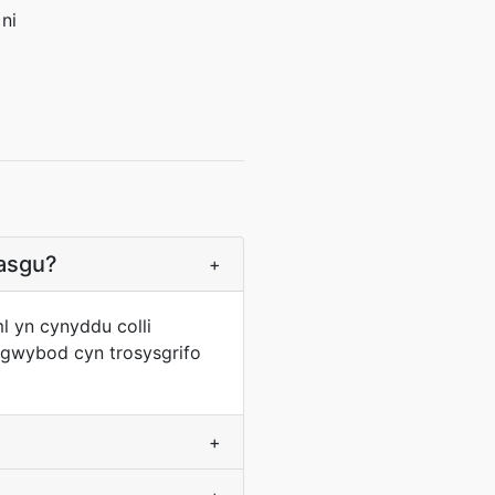
 ni
wasgu?
+
l yn cynyddu colli
h gwybod cyn trosysgrifo
+