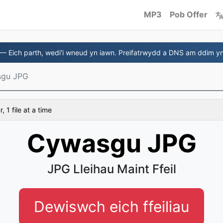
MP3
Pob Offer
— Eich parth, wedi'i wneud yn iawn. Preifatrwydd a DNS am ddim y
gu JPG
 1 file at a time
Cywasgu JPG
JPG Lleihau Maint Ffeil
Dewiswch eich ffeiliau