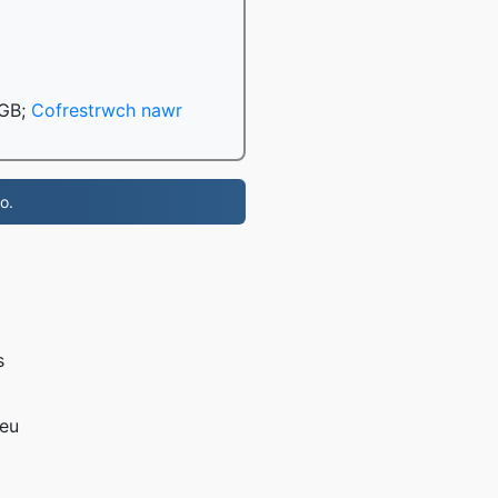
 GB;
Cofrestrwch nawr
o.
s
neu