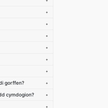
+
+
+
+
+
+
+
i gorffen?
+
oedd cymdogion?
+
+