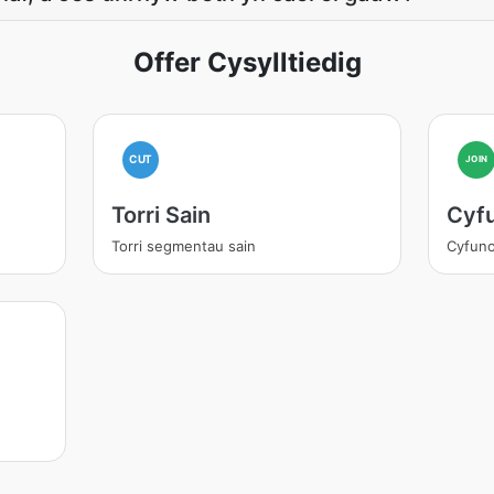
Offer Cysylltiedig
CUT
JOIN
Torri Sain
Cyfu
Torri segmentau sain
Cyfuno 