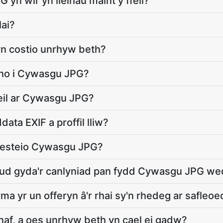
yn wir yn lleihau maint y ffeil?
lai?
n costio unrhyw beth?
ytho i Cywasgu JPG?
feil ar Cywasgu JPG?
ata EXIF a proffil lliw?
esteio Cywasgu JPG?
eud gyda'r canlyniad pan fydd Cywasgu JPG wed
 yr un offeryn â'r rhai sy'n rhedeg ar safle
rnaf, a oes unrhyw beth yn cael ei gadw?