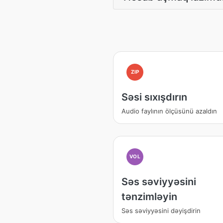
ZIP
Səsi sıxışdırın
Audio faylının ölçüsünü azaldın
VOL
Səs səviyyəsini
tənzimləyin
Səs səviyyəsini dəyişdirin