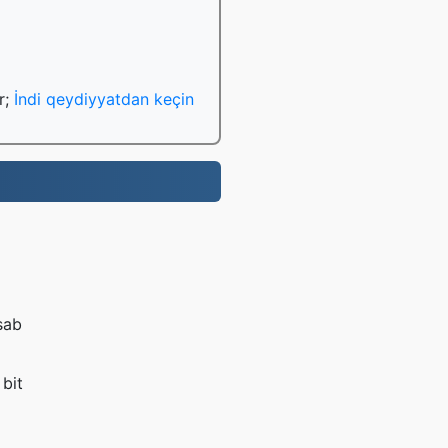
r;
İndi qeydiyyatdan keçin
sab
 bit