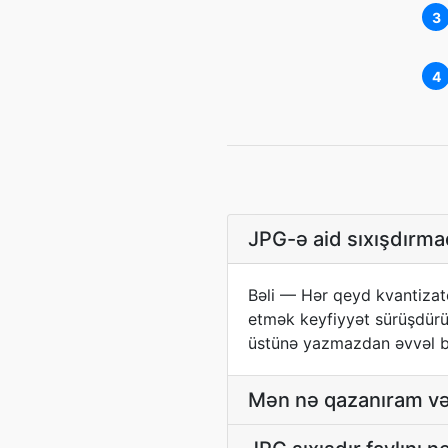
3
4
JPG-ə aid sıxışdırma
Bəli — Hər qeyd kvantizat
etmək keyfiyyət sürüşdürücü
üstünə yazmazdan əvvəl b
Mən nə qazanıram və