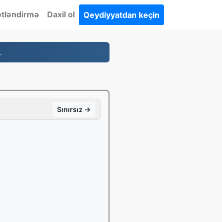
tləndirmə
Daxil ol
Qeydiyyatdan keçin
.
Sınırsız →