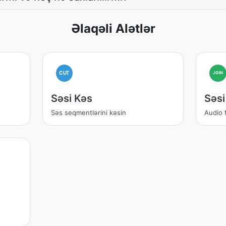
Əlaqəli Alətlər
CUT
JOIN
Səsi Kəs
Səsi
Səs seqmentlərini kəsin
Audio f