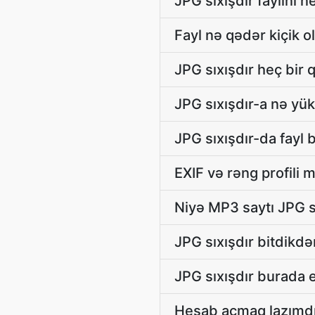
JPG sıxışdır faylını n
Fayl nə qədər kiçik o
JPG sıxışdır heç bir 
JPG sıxışdır-a nə yü
JPG sıxışdır-da fayl
EXIF və rəng profili 
Niyə MP3 saytı JPG sı
JPG sıxışdır bitdikdə
JPG sıxışdır burada ey
Hesab açmaq lazımdır