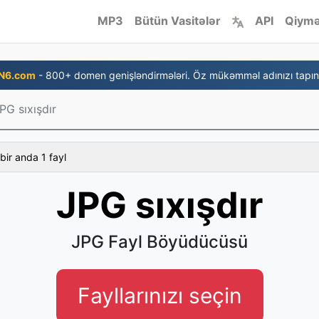
MP3
Bütün Vasitələr
API
Qiymə
N6.com
- 800+ domen genişləndirmələri. Öz mükəmməl adınızı tapın
PG sıxışdır
bir anda 1 fayl
JPG sıxışdır
JPG Fayl Böyüdücüsü
Fayllarınızı seçin