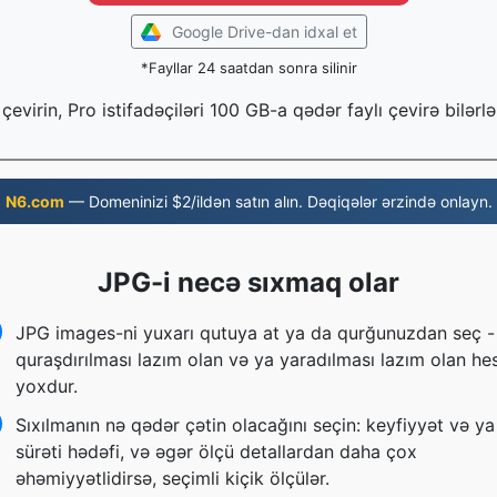
Google Drive-dan idxal et
*Fayllar 24 saatdan sonra silinir
çevirin, Pro istifadəçiləri 100 GB-a qədər faylı çevirə bilərlə
N6.com
— Domeninizi $2/ildən satın alın. Dəqiqələr ərzində onlayn.
JPG-i necə sıxmaq olar
JPG images-ni yuxarı qutuya at ya da qurğunuzdan seç -
quraşdırılması lazım olan və ya yaradılması lazım olan he
yoxdur.
Sıxılmanın nə qədər çətin olacağını seçin: keyfiyyət və ya
sürəti hədəfi, və əgər ölçü detallardan daha çox
əhəmiyyətlidirsə, seçimli kiçik ölçülər.