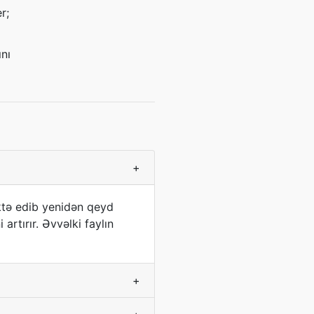
r;
ını
+
ktə edib yenidən qeyd
rtırır. Əvvəlki faylın
+