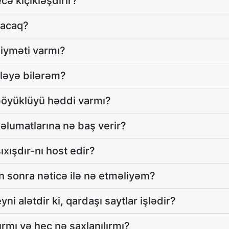
ecə kiçikləşdirir?
lacaq?
qiyməti varmı?
kləyə bilərəm?
 böyüklüyü həddi varmı?
məlumatlarına nə baş verir?
xışdır-nı host edir?
n sonra nəticə ilə nə etməliyəm?
ni alətdir ki, qardaşı saytlar işlədir?
mı və heç nə saxlanılırmı?