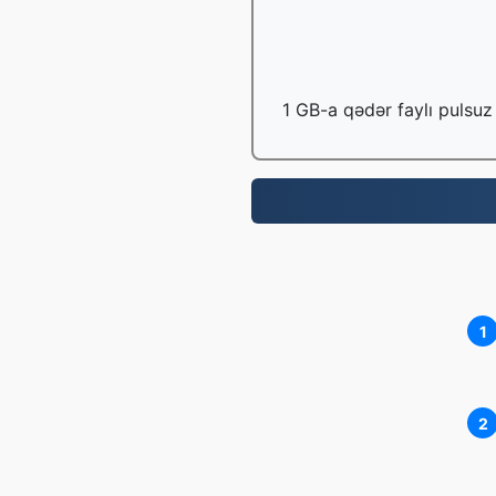
1 GB-a qədər faylı pulsuz 
1
2