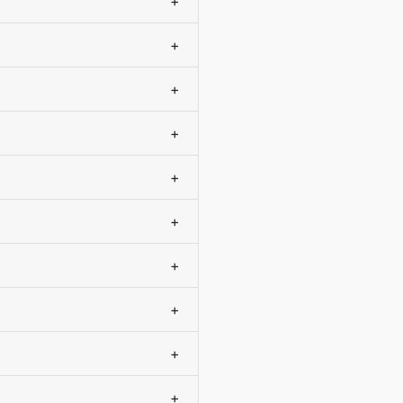
+
+
+
+
+
+
+
+
+
+