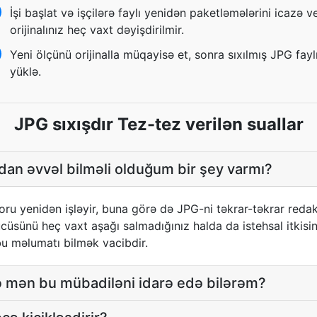
İşi başlat və işçilərə faylı yenidən paketləmələrini icazə ve
orijinalınız heç vaxt dəyişdirilmir.
Yeni ölçünü orijinalla müqayisə et, sonra sıxılmış JPG fayl
yüklə.
JPG sıxışdır Tez-tez verilən suallar
dan əvvəl bilməli olduğum bir şey varmı?
oru yenidən işləyir, buna görə də JPG-ni təkrar-təkrar reda
sünü heç vaxt aşağı salmadığınız halda da istehsal itkisini a
u məlumatı bilmək vacibdir.
 mən bu mübadiləni idarə edə bilərəm?