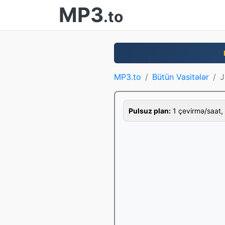
MP3
.to
MP3.to
Bütün Vasitələr
J
Pulsuz plan:
1 çevirmə/saat, 