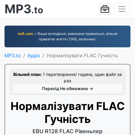
MP3
.to
ns6.com
♫ Ваше володіння, виконане правильно, вільне
приватне життя і DNS, включені.
MP3.to
Аудіо
Нормалізувати FLAC Гучність
Вільний план:
1 перетворення/ година, один файл за
раз
Перехід Не обмежено →
Нормалізувати FLAC
Гучність
EBU R128 FLAC Рівеньлер