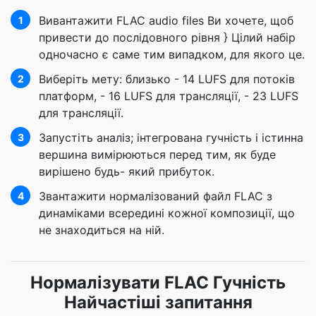
Вивантажити FLAC audio files Ви хочете, щоб
1
привести до послідовного рівня } Цілий набір
одночасно є саме тим випадком, для якого це.
Виберіть мету: близько - 14 LUFS для потоків
2
платформ, - 16 LUFS для трансляції, - 23 LUFS
для трансляції.
Запустіть аналіз; інтегрована гучність і істинна
3
вершина вимірюються перед тим, як буде
вирішено будь- який прибуток.
Звантажити нормалізований файл FLAC з
4
динаміками всередині кожної композиції, що
не знаходиться на ній.
Нормалізувати FLAC Гучність
Найчастіші запитання