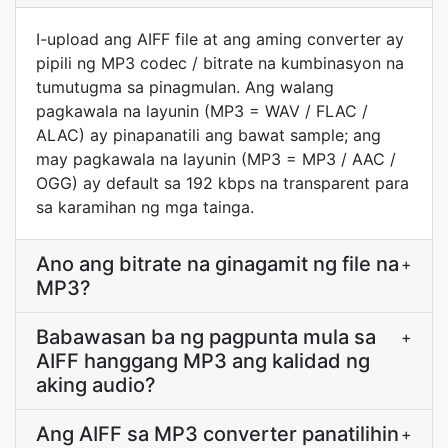
I-upload ang AIFF file at ang aming converter ay
pipili ng MP3 codec / bitrate na kumbinasyon na
tumutugma sa pinagmulan. Ang walang
pagkawala na layunin (MP3 = WAV / FLAC /
ALAC) ay pinapanatili ang bawat sample; ang
may pagkawala na layunin (MP3 = MP3 / AAC /
OGG) ay default sa 192 kbps na transparent para
sa karamihan ng mga tainga.
Ano ang bitrate na ginagamit ng file na
+
MP3?
Babawasan ba ng pagpunta mula sa
+
AIFF hanggang MP3 ang kalidad ng
aking audio?
Ang AIFF sa MP3 converter panatilihin
+