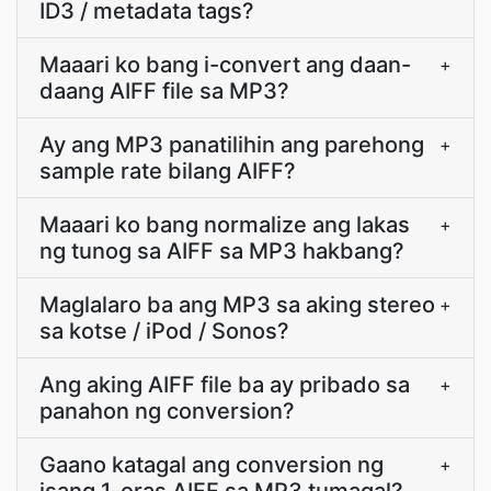
ID3 / metadata tags?
Maaari ko bang i-convert ang daan-
+
daang AIFF file sa MP3?
Ay ang MP3 panatilihin ang parehong
+
sample rate bilang AIFF?
Maaari ko bang normalize ang lakas
+
ng tunog sa AIFF sa MP3 hakbang?
Maglalaro ba ang MP3 sa aking stereo
+
sa kotse / iPod / Sonos?
Ang aking AIFF file ba ay pribado sa
+
panahon ng conversion?
Gaano katagal ang conversion ng
+