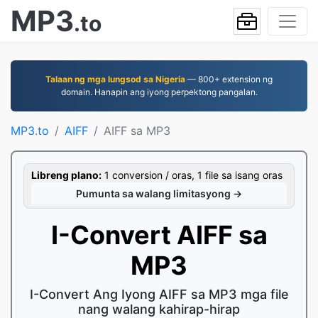
MP3
.to
Talaan ng mga lungsod sa Nigeria
— 800+ extension ng
domain. Hanapin ang iyong perpektong pangalan.
MP3.to
AIFF
AIFF sa MP3
Libreng plano:
1 conversion / oras, 1 file sa isang oras
Pumunta sa walang limitasyong →
I-Convert AIFF sa
MP3
I-Convert Ang Iyong AIFF sa MP3 mga file
nang walang kahirap-hirap