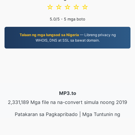
☆
☆
☆
☆
☆
5.0
/5 -
5
mga boto
Talaan ng mga lungsod sa Nigeria
— Libreng privacy ng
WHOIS, DNS at SSL sa bawat domain.
MP3.to
2,331,189 Mga file na na-convert simula noong 2019
Patakaran sa Pagkapribado
|
Mga Tuntunin ng
Serbisyo
|
Tungkol sa amin
|
Makipag-ugnayan sa
Amin
|
API
|
Mga halimbawa
|
Mag-install ng App