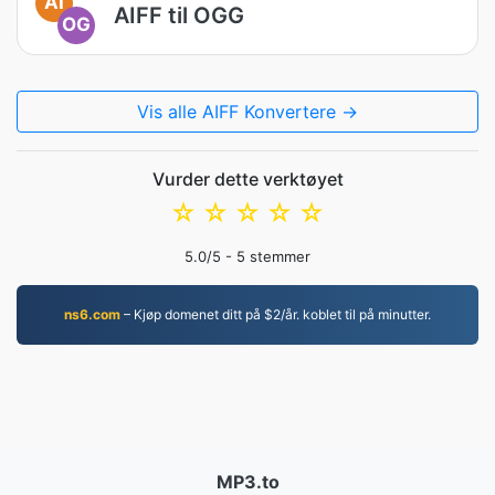
AI
AIFF til OGG
OG
Vis alle AIFF Konvertere →
Vurder dette verktøyet
☆
☆
☆
☆
☆
5.0
/5 -
5
stemmer
ns6.com
– Kjøp domenet ditt på $2/år. koblet til på minutter.
MP3.to