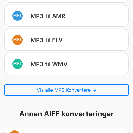
MP3 til AMR
MP3
MP3 til FLV
MP3
MP3 til WMV
MP3
Vis alle MP3 Konvertere →
Annen AIFF konverteringer