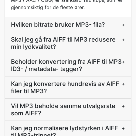
MP3 / AAC / OGG) er standard 192 kbps, som er
gjennomsiktig for de fleste ører.
Hvilken bitrate bruker MP3- fila?
+
Skal jeg gå fra AIFF til MP3 redusere
+
min lydkvalitet?
Beholder konvertering fra AIFF til MP3
+
ID3- / metadata- tagger?
Kan jeg konvertere hundrevis av AIFF
+
filer til MP3?
Vil MP3 beholde samme utvalgsrate
+
som AIFF?
Kan jeg normalisere lydstyrken i AIFF
+
til MP3-trinnet?