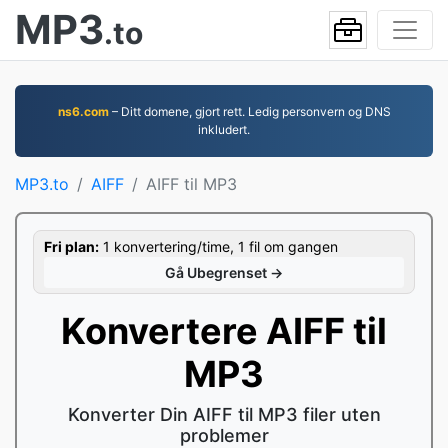
MP3
.to
ns6.com
– Ditt domene, gjort rett. Ledig personvern og DNS
inkludert.
MP3.to
AIFF
AIFF til MP3
Fri plan:
1 konvertering/time, 1 fil om gangen
Gå Ubegrenset →
Konvertere AIFF til
MP3
Konverter Din AIFF til MP3 filer uten
problemer