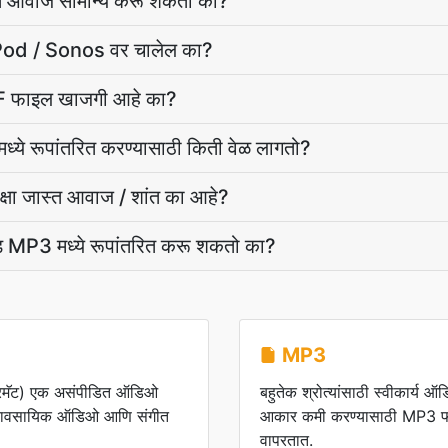
ात आवाज सामान्य करू शकतो का?
 iPod / Sonos वर चालेल का?
IFF फाइल खाजगी आहे का?
्ये रूपांतरित करण्यासाठी किती वेळ लागतो?
्षा जास्त आवाज / शांत का आहे?
ोड MP3 मध्ये रूपांतरित करू शकतो का?
MP3
रमॅट) एक असंपीडित ऑडिओ
बहुतेक श्रोत्यांसाठी स्वीकार्य 
व्यावसायिक ऑडिओ आणि संगीत
आकार कमी करण्यासाठी MP3 फाइ
वापरतात.