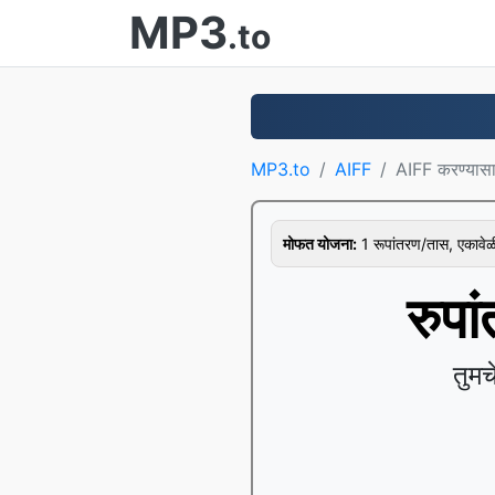
MP3
.to
MP3.to
AIFF
AIFF करण्या
मोफत योजना:
1 रूपांतरण/तास, एकावे
रुप
तुम