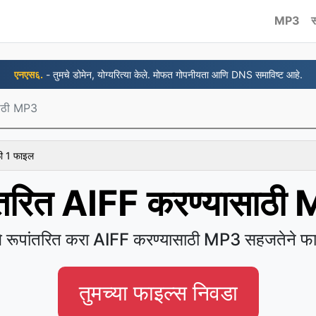
MP3
स
एनएस६.
- तुमचे डोमेन, योग्यरित्या केले. मोफत गोपनीयता आणि DNS समाविष्ट आहे.
साठी MP3
ळी 1 फाइल
ांतरित AIFF करण्यासाठी
चे रूपांतरित करा AIFF करण्यासाठी MP3 सहजतेने फा
तुमच्या फाइल्स निवडा