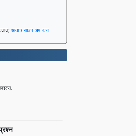
शकतात;
आताच साइन अप करा
फाइल्स.
्रश्न