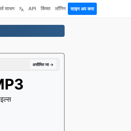
र्व साधन
API
किंमत
लॉगिन
साइन अप करा
असीमित जा →
 MP3
इल्स