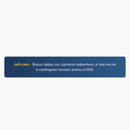
ns6.com
- Ваша сфера, вы сделали правильно, в том числе
и свободная личная жизнь и DNS.
MP3.to
2,331,617 Файлы, конвертированные с 2019 года
политика конфиденциальности
|
Условия
предоставления услуг
|
О нас
|
Связаться с нами
|
API
|
Образцы
|
Установка приложения